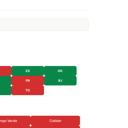
ES
GO
PR
RJ
TO
mpo Verde
Colider