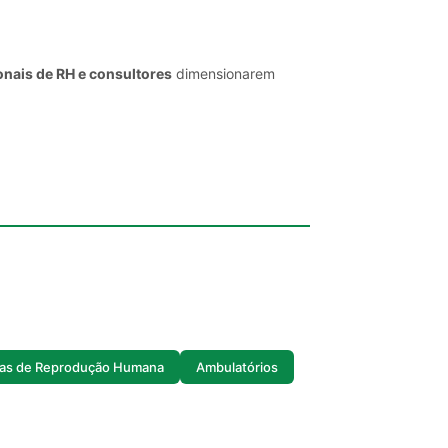
onais de RH e consultores
dimensionarem
cas de Reprodução Humana
Ambulatórios