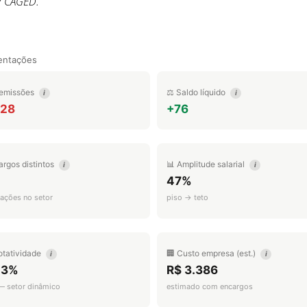
/ CAGED.
entações
emissões
⚖️ Saldo líquido
i
i
628
+76
argos distintos
📊 Amplitude salarial
i
i
47%
ações no setor
piso → teto
otatividade
🏢 Custo empresa (est.)
i
i
.3%
R$ 3.386
 — setor dinâmico
estimado com encargos