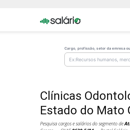
Portal
Salario
Cargo, profissão, setor da emresa 
Clínicas Odonto
Estado do Mato 
Pesquisa cargos e salários do segmento de
At