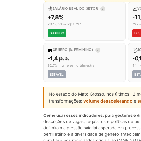
💰
📈
SALÁRIO REAL DO SETOR
V
I
+7,8%
-1
R$ 1.600 → R$ 1.724
737 
SUBINDO
DES
👥
🕐
GÊNERO (% FEMININO)
J
I
-1,4 p.p.
-0,
92,7% mulheres no trimestre
44h 
ESTÁVEL
EST
No estado do Mato Grosso, nos últimos 12 m
transformações:
volume desacelerando
e
s
Como usar esses indicadores:
para
gestores e d
descrições de vagas, requisitos e políticas de be
delimitam a pressão salarial esperada em process
perfil etário e a diversidade de gênero antecip
com base nos microdados oficiais do CAGED/MTE