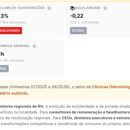
📚
OLUME DE CONTRATAÇÕES
ESCOLARIDADE
I
I
1,3%
-0,22
→ 654 admissões
7,53 → 7,31 (índice)
ACELERANDO
ESTÁVEL
ORNADA SEMANAL
I
1h
→ 44h semanais
ÁVEL
eses (trimestres 07/2025 a 06/2026), o setor de
Clínicas Odontológ
alário subindo
.
iretores regionais de RH
, a evolução da escolaridade e da jornada sina
nefícios na localidade. Para
consultores de remuneração e headhunters
os de recolocação regionais. Para
CEOs, diretores executivos e estrat
am transformações competitivas e tendências de consumo do próprio seto
.