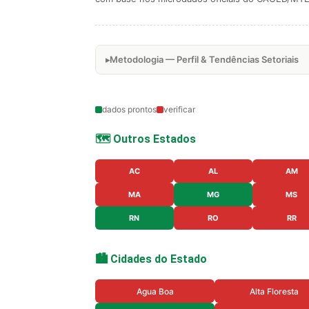
Metodologia — Perfil & Tendências Setoriais
dados prontos
verificar
🗺️ Outros Estados
AC
AL
AM
MA
MG
MS
RN
RO
RR
🏙️ Cidades do Estado
Agua Boa
Alta Floresta