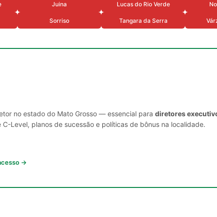
e
Juina
Lucas do Rio Verde
No
Sorriso
Tangara da Serra
Vár
setor no estado do Mato Grosso — essencial para
diretores executiv
C-Level, planos de sucessão e políticas de bônus na localidade.
 acesso →