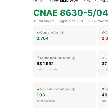
Grosso — CNAE
8630-5/04
— Portal Salário 
CNAE 8630-5/04
Atualizado em
03 agosto de 2026
• 5.332 movim
📥 Contratações
📤 D
i
2.704
2.
💰 Salário médio do setor
🎯 C
i
R$ 1.992
37
todos os cargos
ocup
🔥 Índice de contratação
🔁 R
i
1,03
49
setor aquecido
alta