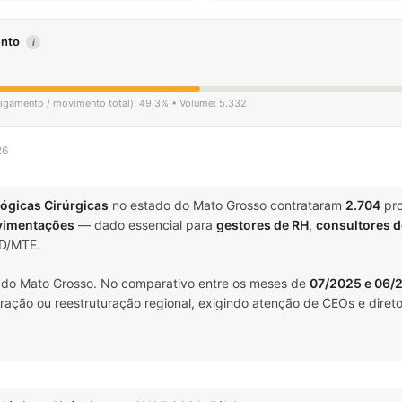
mento
i
sligamento / movimento total): 49,3% • Volume: 5.332
26
ógicas Cirúrgicas
no estado do Mato Grosso contrataram
2.704
pro
vimentações
— dado essencial para
gestores de RH
,
consultores 
ED/MTE.
do Mato Grosso. No comparativo entre os meses de
07/2025 e 06/
ração ou reestruturação regional, exigindo atenção de CEOs e direto