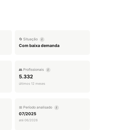
🔄 Situação
i
Com baixa demanda
👥 Profissionais
i
5.332
últimos 12 meses
📅 Período analisado
i
07/2025
até 06/2026