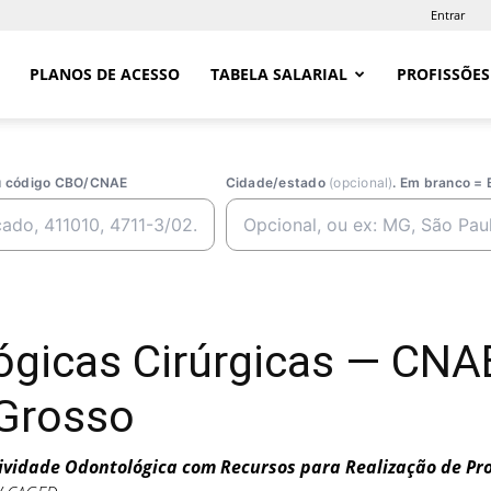
Entrar
PLANOS DE ACESSO
TABELA SALARIAL
PROFISSÕES
ou código CBO/CNAE
Cidade/estado
(opcional)
. Em branco = 
lógicas Cirúrgicas — CN
Grosso
ividade Odontológica com Recursos para Realização de Pr