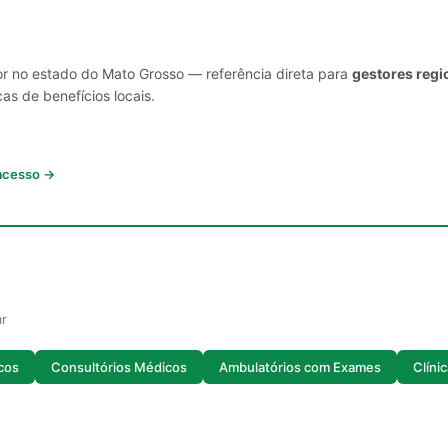
or no estado do Mato Grosso — referência direta para
gestores regi
cas de benefícios locais.
 acesso →
ar
cos
Consultórios Médicos
Ambulatórios com Exames
Clíni