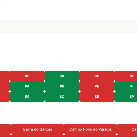
AP
BA
CE
DF
PA
PB
PE
PI
RS
SC
SE
SP
Barra do Garças
Campo Novo do Parecis
Ca