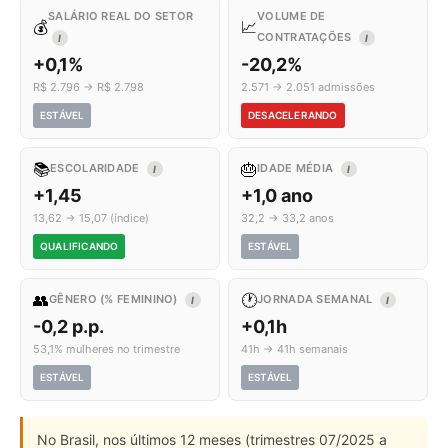
SALÁRIO REAL DO SETOR
VOLUME DE
💰
📈
CONTRATAÇÕES
I
I
+0,1%
-20,2%
R$ 2.796 → R$ 2.798
2.571 → 2.051 admissões
ESTÁVEL
DESACELERANDO
📚
🎂
ESCOLARIDADE
IDADE MÉDIA
I
I
+1,45
+1,0 ano
13,62 → 15,07 (índice)
32,2 → 33,2 anos
QUALIFICANDO
ESTÁVEL
👥
🕐
GÊNERO (% FEMININO)
JORNADA SEMANAL
I
I
-0,2 p.p.
+0,1h
53,1% mulheres no trimestre
41h → 41h semanais
ESTÁVEL
ESTÁVEL
No Brasil, nos últimos 12 meses (trimestres 07/2025 a