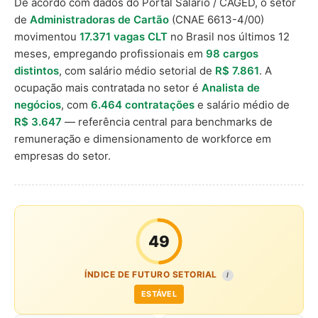
De acordo com dados do Portal Salário / CAGED, o setor
de
Administradoras de Cartão
(CNAE 6613-4/00)
movimentou
17.371 vagas CLT
no Brasil nos últimos 12
meses, empregando profissionais em
98 cargos
distintos
, com salário médio setorial de
R$ 7.861
. A
ocupação mais contratada no setor é
Analista de
negócios
, com
6.464 contratações
e salário médio de
R$ 3.647
— referência central para benchmarks de
remuneração e dimensionamento de workforce em
empresas do setor.
49
ÍNDICE DE FUTURO SETORIAL
I
ESTÁVEL