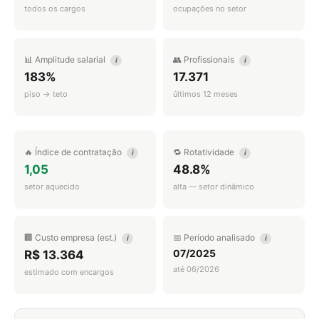
todos os cargos
ocupações no setor
📊 Amplitude salarial
👥 Profissionais
i
i
183%
17.371
piso → teto
últimos 12 meses
🔥 Índice de contratação
🔁 Rotatividade
i
i
1,05
48.8%
setor aquecido
alta — setor dinâmico
🏢 Custo empresa (est.)
📅 Período analisado
i
i
07/2025
R$ 13.364
até 06/2026
estimado com encargos