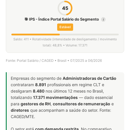
45
🎯 IPS - Índice Portal Salário do Segmento
i
Estável
Saldo: 411 • Rotatividade (intensidade de desligamento / movimento
total): 48,8% • Volume: 17.371
Fonte: Portal Salário / CAGED • Brasil • 07/2025 a 06/2026
Empresas do segmento de
Administradoras de Cartão
contrataram
8.891
profissionais em regime CLT e
desligaram
8.480
nos últimos 12 meses no Brasil,
totalizando
17.371 movimentações
— dado essencial
para
gestores de RH
,
consultores de remuneração
e
diretores
que acompanham a saúde do setor. Fonte:
CAGED/MTE.
O setor está
com demanda restrita
. No comparativo