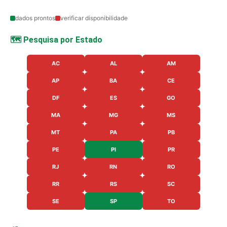
dados prontos
verificar disponibilidade
🗺️ Pesquisa por Estado
AC
AL
AM
AP
BA
CE
DF
ES
GO
MA
MG
MS
MT
PA
PB
PE
PI
PR
RJ
RN
RO
RR
RS
SC
SE
SP
TO