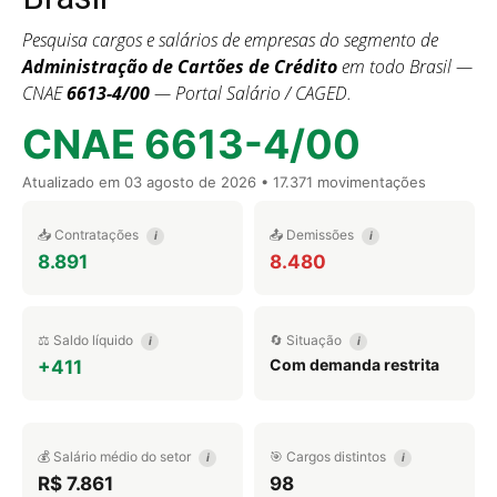
Pesquisa cargos e salários de empresas do segmento de
Administração de Cartões de Crédito
em todo Brasil —
CNAE
6613-4/00
— Portal Salário / CAGED.
CNAE 6613-4/00
Atualizado em
03 agosto de 2026
• 17.371 movimentações
📥 Contratações
📤 Demissões
i
i
8.891
8.480
⚖️ Saldo líquido
🔄 Situação
i
i
Com demanda restrita
+411
💰 Salário médio do setor
🎯 Cargos distintos
i
i
R$ 7.861
98