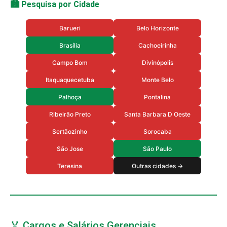
🏙️ Pesquisa por Cidade
Barueri
Belo Horizonte
Brasília
Cachoeirinha
Campo Bom
Divinópolis
Itaquaquecetuba
Monte Belo
Palhoça
Pontalina
Ribeirão Preto
Santa Barbara D Oeste
Sertãozinho
Sorocaba
São Jose
São Paulo
Teresina
Outras cidades →
🏅 Cargos e Salários Gerenciais