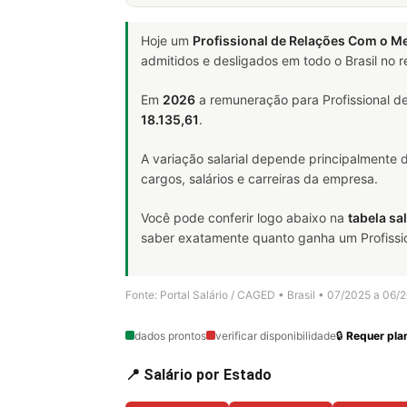
Hoje um
Profissional de Relações Com o M
admitidos e desligados em todo o Brasil no
Em
2026
a remuneração para Profissional d
18.135,61
.
A variação salarial depende principalmente
cargos, salários e carreiras da empresa.
Você pode conferir logo abaixo na
tabela sal
saber exatamente quanto ganha um Profission
Fonte: Portal Salário / CAGED • Brasil • 07/2025 a 06/
dados prontos
verificar disponibilidade
🔒
Requer plan
📍 Salário por Estado