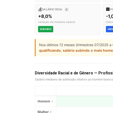
💰
🏢
SALÁRIO REAL
P
I
+8,0%
-1,
variação da mediana salarial
índic
SUBINDO
ME
Nos últimos 12 meses (trimestres 07/2025 a 
qualificando
,
salário subindo
e
mais home
Diversidade Racial e de Gênero — Profi
Salário mediano de admissão relativo ao homem branc
Homem ♂
Mulher ♀