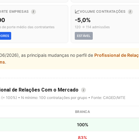
📈
ORTE EMPRESAS
VOLUME CONTRATAÇÕES
I
I
00
-5,0%
e de porte médio das contratantes
120 → 114 admissões
NORES
ESTÁVEL
06/2026), as principais mudanças no perfil de
Profissional de Rel
ns
.
ssional de Relações Com o Mercado
i
o (= 100%) • N mínimo: 100 contratações por grupo • Fonte: CAGED/MTE
BRANCA
100%
83%