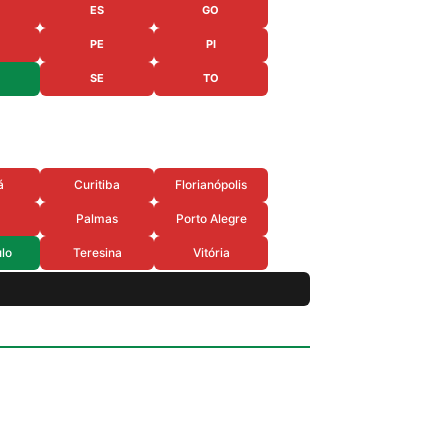
ES
GO
PE
PI
SE
TO
á
Curitiba
Florianópolis
Palmas
Porto Alegre
lo
Teresina
Vitória