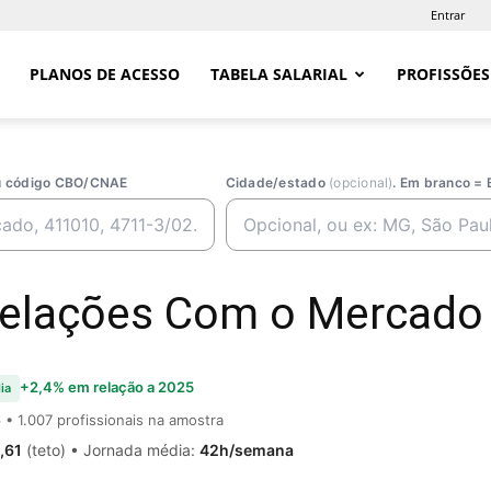
Entrar
PLANOS DE ACESSO
TABELA SALARIAL
PROFISSÕES
ou código CBO/CNAE
Cidade/estado
(opcional)
. Em branco = 
Relações Com o Mercado —
+2,4% em relação a 2025
ia
6
• 1.007 profissionais na amostra
,61
(teto) • Jornada média:
42h/semana