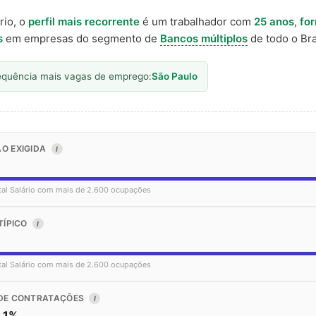
rio, o
perfil mais recorrente
é um trabalhador com
25 anos
,
fo
s
em empresas do segmento de
Bancos múltiplos
de todo o Bra
equência mais vagas de emprego:
São Paulo
O EXIGIDA
I
tal Salário com mais de 2.600 ocupações
TÍPICO
I
tal Salário com mais de 2.600 ocupações
DE CONTRATAÇÕES
I
 1%