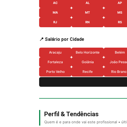
AC
AL
AP
MA
MT
MS
RJ
RN
RS
📍 Salário por Cidade
Aracaju
Belo Horizonte
Belém
Fortaleza
Goiânia
João Pess
Porto Velho
Recife
Rio Branc
Perfil & Tendências
Quem é e para onde vai este profissional • úl