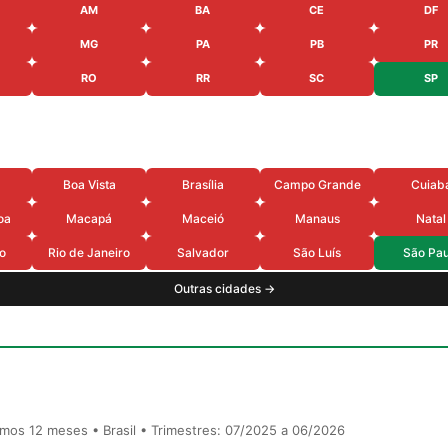
AM
BA
CE
DF
MG
PA
PB
PR
RO
RR
SC
SP
Boa Vista
Brasília
Campo Grande
Cuiab
oa
Macapá
Maceió
Manaus
Natal
o
Rio de Janeiro
Salvador
São Luís
São Pau
Outras cidades →
timos 12 meses • Brasil • Trimestres: 07/2025 a 06/2026