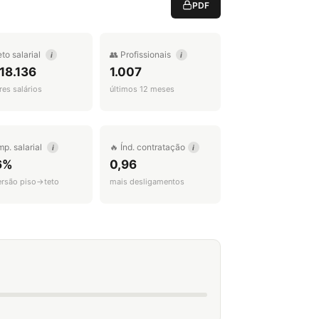
PDF
eto salarial
👥 Profissionais
i
i
18.136
1.007
es salários
últimos 12 meses
mp. salarial
🔥 Índ. contratação
i
i
6%
0,96
ersão piso→teto
mais desligamentos