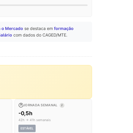
m o Mercado
se destaca em
formação
Salário
com dados do CAGED/MTE.
🕐
JORNADA SEMANAL
I
-0,5h
42h → 41h semanais
ESTÁVEL