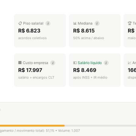
📋 Piso salarial
📊 Mediana
🏆 T
i
i
R$ 6.823
R$ 8.615
R$ 
acordos coletivos
50% acima / abaixo
maior
🏢 Custo empresa
💵
Salário líquido
📈 A
i
i
R$ 17.997
R$ 8.469
16
salário + encargos CLT
após INSS + IR médio
disp
ligamento / movimento total): 51,1% • Volume: 1.007