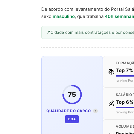
De acordo com levantamento do Portal Salá
sexo
masculino
, que trabalha
40h semanai
Cidade com mais contratações e por cons
FORMAÇÃ
Top 7%
📚
ranking Por
75
SALÁRIO 
Top 6%
💰
QUALIDADE DO CARGO
I
ranking Por
BOA
VOLUME 
Posição