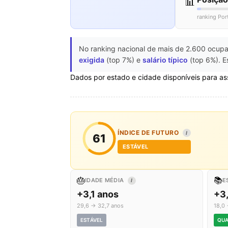
📊
ranking Por
No ranking nacional de mais de 2.600 ocupa
exigida
(top 7%) e
salário típico
(top 6%). E
Dados por estado e cidade disponíveis para as
ÍNDICE DE FUTURO
I
61
ESTÁVEL
🎂
📚
IDADE MÉDIA
E
I
+3,1 anos
+3
29,6 → 32,7 anos
18,0 
ESTÁVEL
QUA