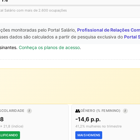
tal Salário com mais de 2.600 ocupações
ções monitoradas pelo Portal Salário,
Profissional de Relações Co
sses dados são calculados a partir de pesquisa exclusiva do
Portal 
sinantes.
Conheça os planos de acesso
.
👥
SCOLARIDADE
GÊNERO (% FEMININO)
I
I
,8
-14,6 p.p.
→ 21,8 (índice)
41,2% mulheres no trimestre
LIFICANDO
MAIS HOMENS