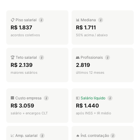
📋 Piso salarial
📊 Mediana
i
i
R$ 1.837
R$ 1.711
acordos coletivos
50% acima / abaixo
🏆 Teto salarial
👥 Profissionais
i
i
R$ 2.139
2.819
maiores salários
últimos 12 meses
🏢 Custo empresa
💵
Salário líquido
i
i
R$ 3.059
R$ 1.440
salário + encargos CLT
após INSS + IR médio
📈 Amp. salarial
🔥 Índ. contratação
i
i