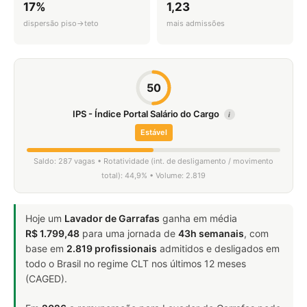
17%
1,23
dispersão piso→teto
mais admissões
50
IPS - Índice Portal Salário do Cargo
i
Estável
Saldo: 287 vagas • Rotatividade (int. de desligamento / movimento
total): 44,9% • Volume: 2.819
Hoje um
Lavador de Garrafas
ganha em média
R$ 1.799,48
para uma jornada de
43h semanais
, com
base em
2.819 profissionais
admitidos e desligados em
todo o Brasil no regime CLT nos últimos 12 meses
(CAGED).