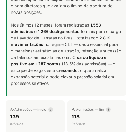
e para diretores que avaliam o timing de abertura de
novas posições.
Nos últimos 12 meses, foram registradas
1.553
admissões
e
1.266 desligamentos
formais para o cargo
de Lavador de Garrafas no Brasil, totalizando
2.819
movimentações
no regime CLT — dado essencial para
dimensionar estratégias de atração, retenção e sucessão
de talentos em escala nacional. O
saldo líquido é
positivo em +287 postos
(18.5% das admissões) — o
estoque de vagas está
crescendo
, o que sinaliza
expansão setorial e pode elevar a pressão salarial em
processos seletivos.
📥 Admissões — início
📤 Admissões — fim
i
i
139
118
07/2025
06/2026