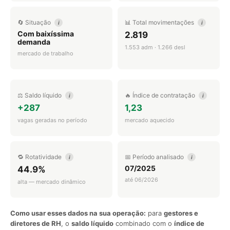
🔄 Situação
📊 Total movimentações
i
i
Com baixíssima
2.819
demanda
1.553 adm · 1.266 desl
mercado de trabalho
⚖️ Saldo líquido
🔥 Índice de contratação
i
i
+287
1,23
vagas geradas no período
mercado aquecido
🔁 Rotatividade
📅 Período analisado
i
i
07/2025
44.9%
até 06/2026
alta — mercado dinâmico
Como usar esses dados na sua operação:
para
gestores e
diretores de RH
, o
saldo líquido
combinado com o
índice de