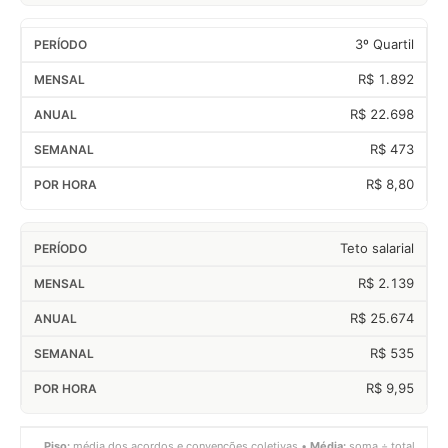
3º Quartil
R$ 1.892
R$ 22.698
R$ 473
R$ 8,80
Teto salarial
R$ 2.139
R$ 25.674
R$ 535
R$ 9,95
Piso:
média dos acordos e convenções coletivas •
Média:
soma ÷ total