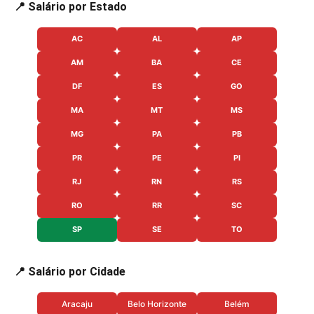
📍 Salário por Estado
AC
AL
AP
AM
BA
CE
DF
ES
GO
MA
MT
MS
MG
PA
PB
PR
PE
PI
RJ
RN
RS
RO
RR
SC
SP
SE
TO
📍 Salário por Cidade
Aracaju
Belo Horizonte
Belém