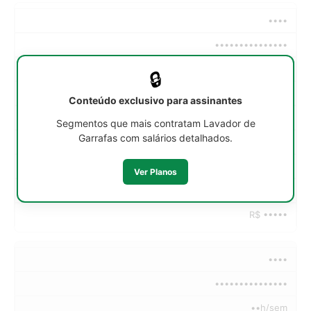
••••
•••••••••••••••
••h/sem
🔒
R$ •••••
Conteúdo exclusivo para assinantes
R$ •••••
Segmentos que mais contratam Lavador de
Garrafas com salários detalhados.
R$ •••••
R$ •••••
Ver Planos
R$ •••••
R$ •••••
••••
•••••••••••••••
••h/sem