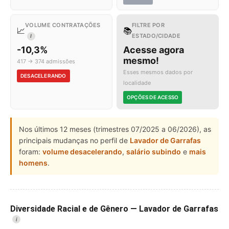
VOLUME CONTRATAÇÕES
FILTRE POR
📈
📚
ESTADO/CIDADE
I
-10,3%
Acesse agora
mesmo!
417 → 374 admissões
Esses mesmos dados por
DESACELERANDO
localidade
OPÇÕES DE ACESSO
Nos últimos 12 meses (trimestres 07/2025 a 06/2026), as
principais mudanças no perfil de
Lavador de Garrafas
foram:
volume desacelerando
,
salário subindo
e
mais
homens
.
Diversidade Racial e de Gênero — Lavador de Garrafas
i