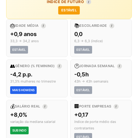
ÍNDICE DE FUTURO
I
ESTÁVEL
🎂
📚
IDADE MÉDIA
ESCOLARIDADE
I
I
+0,9 anos
0,0
33,3 → 34,2 anos
6,3 → 6,3 (índice)
ESTÁVEL
ESTÁVEL
👥
🕐
GÊNERO (% FEMININO)
JORNADA SEMANAL
I
I
-4,2 p.p.
-0,5h
31,3% mulheres no trimestre
43h → 43h semanais
MAIS HOMENS
ESTÁVEL
💰
🏢
SALÁRIO REAL
PORTE EMPRESAS
I
I
+8,0%
+0,17
variação da mediana salarial
índice de porte médio das
contratantes
SUBINDO
ESTÁVEL