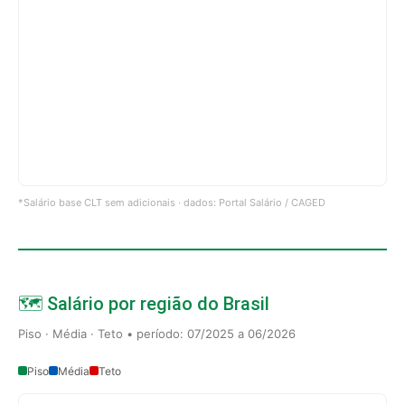
*Salário base CLT sem adicionais · dados: Portal Salário / CAGED
🗺️ Salário por região do Brasil
Piso · Média · Teto • período: 07/2025 a 06/2026
Piso
Média
Teto