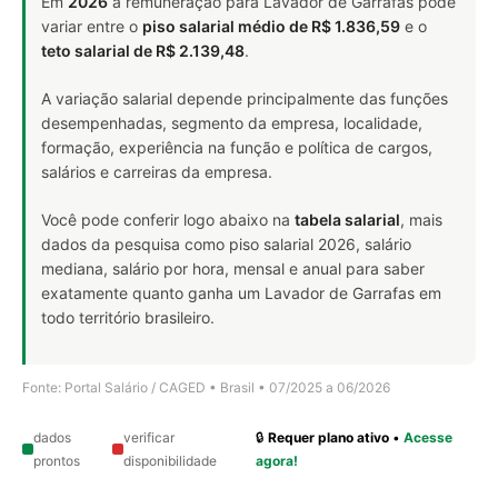
Em
2026
a remuneração para Lavador de Garrafas pode
variar entre o
piso salarial médio de R$ 1.836,59
e o
teto salarial de R$ 2.139,48
.
A variação salarial depende principalmente das funções
desempenhadas, segmento da empresa, localidade,
formação, experiência na função e política de cargos,
salários e carreiras da empresa.
Você pode conferir logo abaixo na
tabela salarial
, mais
dados da pesquisa como piso salarial 2026, salário
mediana, salário por hora, mensal e anual para saber
exatamente quanto ganha um Lavador de Garrafas em
todo território brasileiro.
Fonte: Portal Salário / CAGED • Brasil • 07/2025 a 06/2026
dados
verificar
🔒
Requer plano ativo
•
Acesse
prontos
disponibilidade
agora!