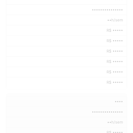
•••••••••••••••
••h/sem
R$ •••••
R$ •••••
R$ •••••
R$ •••••
R$ •••••
R$ •••••
••••
•••••••••••••••
••h/sem
R$ •••••