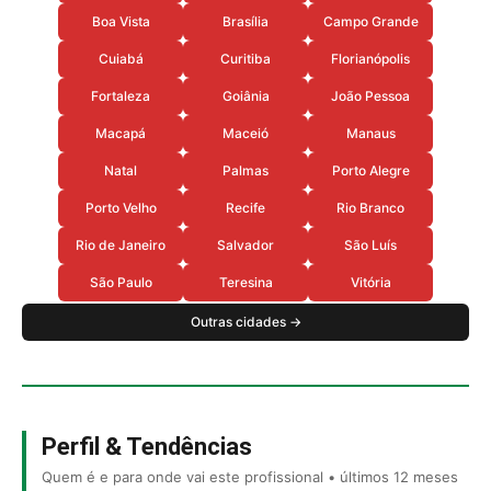
Boa Vista
Brasília
Campo Grande
Cuiabá
Curitiba
Florianópolis
Fortaleza
Goiânia
João Pessoa
Macapá
Maceió
Manaus
Natal
Palmas
Porto Alegre
Porto Velho
Recife
Rio Branco
Rio de Janeiro
Salvador
São Luís
São Paulo
Teresina
Vitória
Outras cidades →
Perfil & Tendências
Quem é e para onde vai este profissional • últimos 12 meses