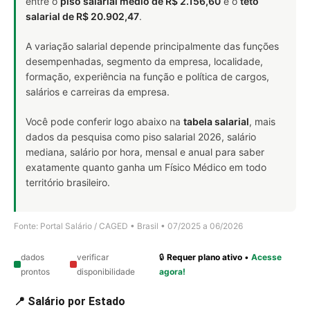
entre o
piso salarial médio de R$ 2.156,60
e o
teto
salarial de R$ 20.902,47
.
A variação salarial depende principalmente das funções
desempenhadas, segmento da empresa, localidade,
formação, experiência na função e política de cargos,
salários e carreiras da empresa.
Você pode conferir logo abaixo na
tabela salarial
, mais
dados da pesquisa como piso salarial 2026, salário
mediana, salário por hora, mensal e anual para saber
exatamente quanto ganha um Físico Médico em todo
território brasileiro.
Fonte: Portal Salário / CAGED • Brasil • 07/2025 a 06/2026
dados
verificar
🔒
Requer plano ativo
•
Acesse
prontos
disponibilidade
agora!
📍 Salário por Estado