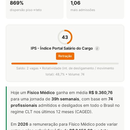
869%
1,06
dispersão piso→teto
mais admissões
43
IPS - Índice Portal Salário do Cargo
i
Retração
Saldo: 2 vagas • Rotatividade (int. de desligamento / movimento
total): 48,7% • Volume: 74
Hoje um
Físico Médico
ganha em média
R$ 9.360,76
para uma jornada de
39h semanais
, com base em
74
profissionais
admitidos e desligados em todo o Brasil no
regime CLT nos últimos 12 meses (CAGED).
Em
2026
a remuneração para Físico Médico pode variar