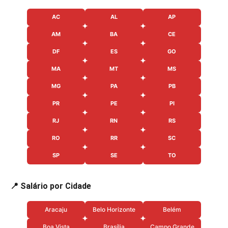
AC
AL
AP
AM
BA
CE
DF
ES
GO
MA
MT
MS
MG
PA
PB
PR
PE
PI
RJ
RN
RS
RO
RR
SC
SP
SE
TO
📍 Salário por Cidade
Aracaju
Belo Horizonte
Belém
Boa Vista
Brasília
Campo Grande