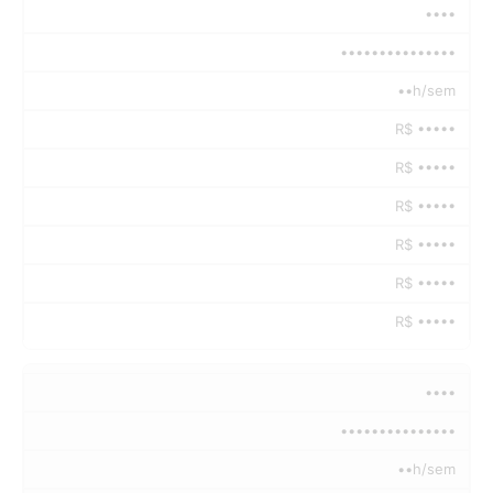
••••
•••••••••••••••
••h/sem
R$ •••••
R$ •••••
R$ •••••
R$ •••••
R$ •••••
R$ •••••
••••
•••••••••••••••
••h/sem