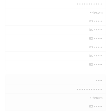
•••••••••••••••
••h/sem
R$ •••••
R$ •••••
R$ •••••
R$ •••••
R$ •••••
R$ •••••
••••
•••••••••••••••
••h/sem
R$ •••••