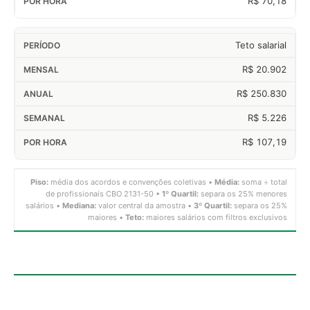
R$ 70,18
Teto salarial
R$ 20.902
R$ 250.830
R$ 5.226
R$ 107,19
Piso:
média dos acordos e convenções coletivas •
Média:
soma ÷ total
de profissionais CBO 2131-50 •
1º Quartil:
separa os 25% menores
salários •
Mediana:
valor central da amostra •
3º Quartil:
separa os 25%
maiores •
Teto:
maiores salários com filtros exclusivos