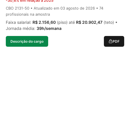
-30,6% em relação a 2025
CBO 2131-50 • Atualizado em
03 agosto de 2026
• 74
profissionais na amostra
Faixa salarial:
R$ 2.156,60
(piso) até
R$ 20.902,47
(teto) •
Jornada média:
39h/semana
Descrição do cargo
PDF