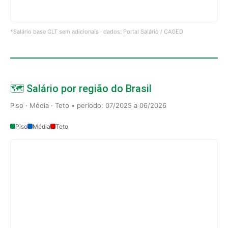
*Salário base CLT sem adicionais · dados: Portal Salário / CAGED
🗺️ Salário por região do Brasil
Piso · Média · Teto • período: 07/2025 a 06/2026
Piso
Média
Teto