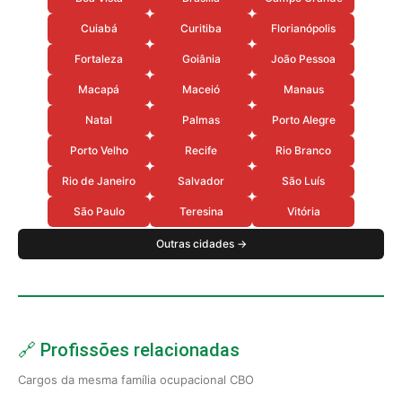
Cuiabá
Curitiba
Florianópolis
Fortaleza
Goiânia
João Pessoa
Macapá
Maceió
Manaus
Natal
Palmas
Porto Alegre
Porto Velho
Recife
Rio Branco
Rio de Janeiro
Salvador
São Luís
São Paulo
Teresina
Vitória
Outras cidades →
🔗 Profissões relacionadas
Cargos da mesma família ocupacional CBO