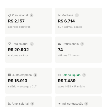
📋 Piso salarial
📊 Mediana
i
i
R$ 2.157
R$ 6.714
acordos coletivos
50% acima / abaixo
🏆 Teto salarial
👥 Profissionais
i
i
R$ 20.902
74
maiores salários
últimos 12 meses
🏢 Custo empresa
💵
Salário líquido
i
i
R$ 15.913
R$ 7.489
salário + encargos CLT
após INSS + IR médio
📈 Amp. salarial
🔥 Índ. contratação
i
i