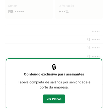
Sênior
📈 Variação
R$ •••••
+••%
•••••
R$ •••••
R$ •••••
R$ •••••
🔒
•••••
Conteúdo exclusivo para assinantes
R$ •••••
Tabela completa de salários por senioridade e
porte da empresa.
R$ •••••
R$ •••••
Ver Planos