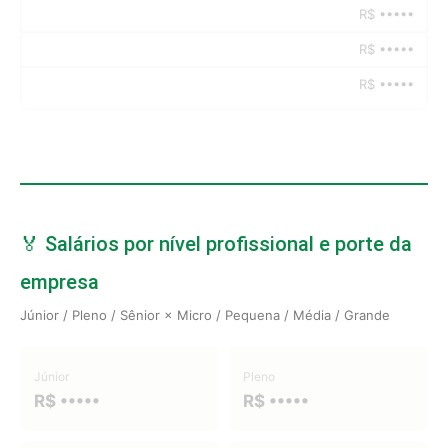
R$ •••••
R$ •••••
R$ •••••
🏅 Salários por nível profissional e porte da
empresa
Júnior / Pleno / Sênior × Micro / Pequena / Média / Grande
Júnior
Pleno
R$ •••••
R$ •••••