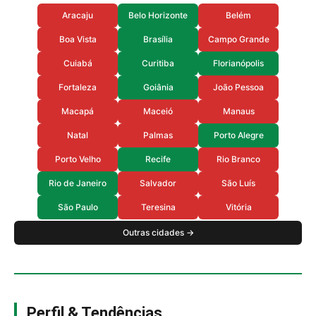
Aracaju
Belo Horizonte
Belém
Boa Vista
Brasília
Campo Grande
Cuiabá
Curitiba
Florianópolis
Fortaleza
Goiânia
João Pessoa
Macapá
Maceió
Manaus
Natal
Palmas
Porto Alegre
Porto Velho
Recife
Rio Branco
Rio de Janeiro
Salvador
São Luís
São Paulo
Teresina
Vitória
Outras cidades →
Perfil & Tendências