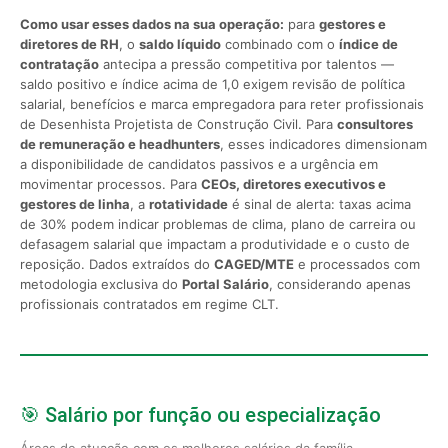
Como usar esses dados na sua operação:
para
gestores e
diretores de RH
, o
saldo líquido
combinado com o
índice de
contratação
antecipa a pressão competitiva por talentos —
saldo positivo e índice acima de 1,0 exigem revisão de política
salarial, benefícios e marca empregadora para reter profissionais
de Desenhista Projetista de Construção Civil. Para
consultores
de remuneração e headhunters
, esses indicadores dimensionam
a disponibilidade de candidatos passivos e a urgência em
movimentar processos. Para
CEOs, diretores executivos e
gestores de linha
, a
rotatividade
é sinal de alerta: taxas acima
de 30% podem indicar problemas de clima, plano de carreira ou
defasagem salarial que impactam a produtividade e o custo de
reposição. Dados extraídos do
CAGED/MTE
e processados com
metodologia exclusiva do
Portal Salário
, considerando apenas
profissionais contratados em regime CLT.
🎯 Salário por função ou especialização
Áreas de atuação com os melhores salários da família