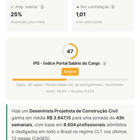
📈 Amp. salarial
🔥 Índ. contratação
i
i
25%
1,01
dispersão piso→teto
mais admissões
47
IPS - Índice Portal Salário do Cargo
i
Estável
Saldo: 30 vagas • Rotatividade (int. de desligamento / movimento
total): 49,8% • Volume: 8.604
Hoje um
Desenhista Projetista de Construção Civil
ganha em média
R$ 3.847,15
para uma jornada de
43h
semanais
, com base em
8.604 profissionais
admitidos
e desligados em todo o Brasil no regime CLT nos últimos
12 meses (CAGED).