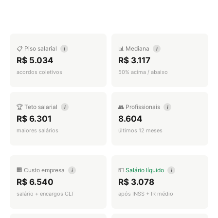
📋 Piso salarial
📊 Mediana
i
i
R$ 5.034
R$ 3.117
acordos coletivos
50% acima / abaixo
🏆 Teto salarial
👥 Profissionais
i
i
R$ 6.301
8.604
maiores salários
últimos 12 meses
🏢 Custo empresa
💵
Salário líquido
i
i
R$ 6.540
R$ 3.078
salário + encargos CLT
após INSS + IR médio