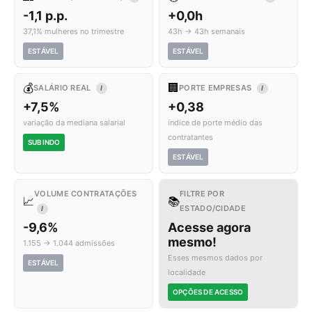
-1,1 p.p.
+0,0h
37,1% mulheres no trimestre
43h → 43h semanais
ESTÁVEL
ESTÁVEL
💰
🏢
SALÁRIO REAL
PORTE EMPRESAS
I
I
+7,5%
+0,38
variação da mediana salarial
índice de porte médio das
contratantes
SUBINDO
ESTÁVEL
VOLUME CONTRATAÇÕES
FILTRE POR
📈
📚
ESTADO/CIDADE
I
-9,6%
Acesse agora
mesmo!
1.155 → 1.044 admissões
Esses mesmos dados por
ESTÁVEL
localidade
OPÇÕES DE ACESSO