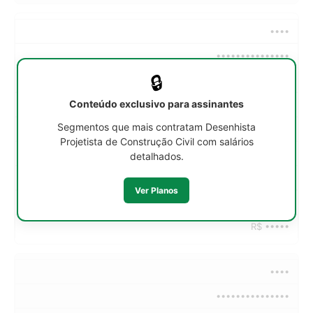
••••
•••••••••••••••
🔒
••h/sem
Conteúdo exclusivo para assinantes
R$ •••••
Segmentos que mais contratam Desenhista
R$ •••••
Projetista de Construção Civil com salários
R$ •••••
detalhados.
R$ •••••
Ver Planos
R$ •••••
R$ •••••
••••
•••••••••••••••