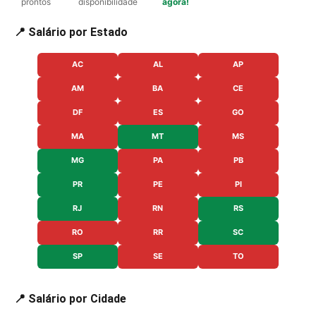
prontos
disponibilidade
agora!
📍 Salário por Estado
AC
AL
AP
AM
BA
CE
DF
ES
GO
MA
MT
MS
MG
PA
PB
PR
PE
PI
RJ
RN
RS
RO
RR
SC
SP
SE
TO
📍 Salário por Cidade