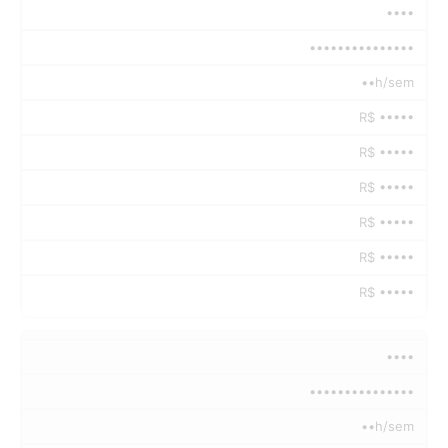
••••
•••••••••••••••
••h/sem
R$ •••••
R$ •••••
R$ •••••
R$ •••••
R$ •••••
R$ •••••
••••
•••••••••••••••
••h/sem