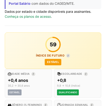
Portal Salário
com dados do CAGED/MTE.
Dados por estado e cidade disponíveis para assinantes.
Conheça os planos de acesso
.
59
ÍNDICE DE FUTURO
I
ESTÁVEL
🎂
📚
IDADE MÉDIA
ESCOLARIDADE
I
I
+0,4 anos
+0,8
30,2 → 30,6 anos
9,8 → 10,6 (índice)
ESTÁVEL
QUALIFICANDO
👥
🕐
GÊNERO (% FEMININO)
JORNADA SEMANAL
I
I