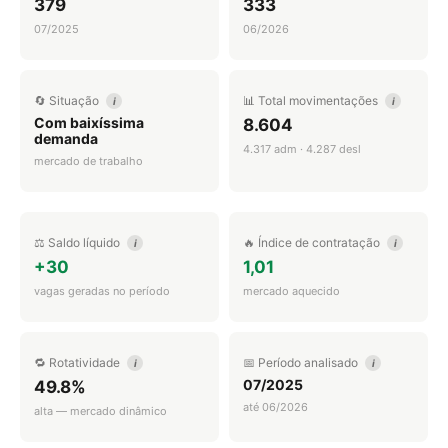
379
333
07/2025
06/2026
🔄 Situação
📊 Total movimentações
i
i
Com baixíssima
8.604
demanda
4.317 adm · 4.287 desl
mercado de trabalho
⚖️ Saldo líquido
🔥 Índice de contratação
i
i
+30
1,01
vagas geradas no período
mercado aquecido
🔁 Rotatividade
📅 Período analisado
i
i
07/2025
49.8%
até 06/2026
alta — mercado dinâmico