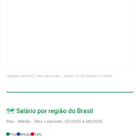
*Salário base CLT sem adicionais · dados: Portal Salário / CAGED
🗺️ Salário por região do Brasil
Piso · Média · Teto • período: 07/2025 a 06/2026
Piso
Média
Teto