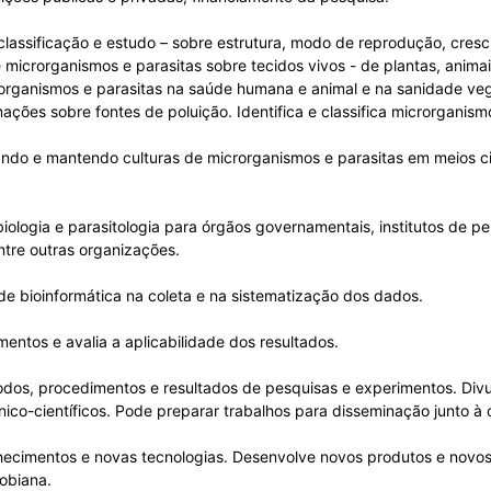
classificação e estudo – sobre estrutura, modo de reprodução, cresci
microrganismos e parasitas sobre tecidos vivos - de plantas, animai
crorganismos e parasitas na saúde humana e animal e na sanidade ve
ações sobre fontes de poluição. Identifica e classifica microrganis
olando e mantendo culturas de microrganismos e parasitas em meios c
logia e parasitologia para órgãos governamentais, institutos de pe
ntre outras organizações.
 de bioinformática na coleta e na sistematização dos dados.
entos e avalia a aplicabilidade dos resultados.
dos, procedimentos e resultados de pesquisas e experimentos. Divu
ico-científicos. Pode preparar trabalhos para disseminação junto à 
hecimentos e novas tecnologias. Desenvolve novos produtos e novos
obiana.