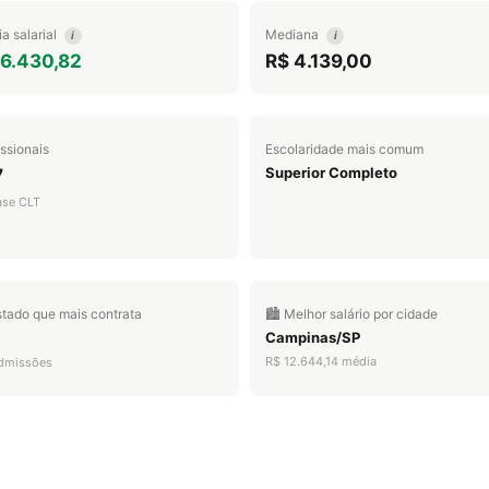
a salarial
Mediana
i
i
 6.430,82
R$ 4.139,00
issionais
Escolaridade mais comum
Superior Completo
7
ase CLT
stado que mais contrata
🏙️ Melhor salário por cidade
Campinas/SP
R$ 12.644,14 média
dmissões