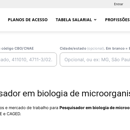
Entrar
PLANOS DE ACESSO
TABELA SALARIAL
PROFISSÕES
ou código CBO/CNAE
Cidade/estado
(opcional)
. Em branco = 
ador em biologia de microorgani
rios e mercado de trabalho para
Pesquisador em biologia de microo
E e CAGED.