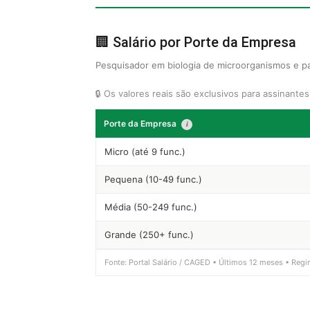
🏢 Salário por Porte da Empresa
Pesquisador em biologia de microorganismos e par
🔒 Os valores reais são exclusivos para assinante
Porte da Empresa
i
Micro (até 9 func.)
Pequena (10-49 func.)
Média (50-249 func.)
Grande (250+ func.)
Fonte: Portal Salário / CAGED • Últimos 12 meses • Regi