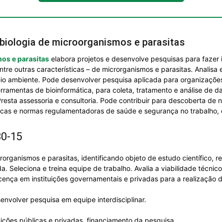
biologia de microorganismos e parasitas
os e parasitas
elabora projetos e desenvolve pesquisas para fazer i
tre outras características – de microrganismos e parasitas. Analisa
io ambiente. Pode desenvolver pesquisa aplicada para organizações
e ferramentas de bioinformática, para coleta, tratamento e análise de
Presta assessoria e consultoria. Pode contribuir para descoberta de
cas e normas regulamentadoras de saúde e segurança no trabalho, 
30-15
organismos e parasitas, identificando objeto de estudo científico, r
. Seleciona e treina equipe de trabalho. Avalia a viabilidade técnico-
cença em instituições governamentais e privadas para a realização d
nvolver pesquisa em equipe interdisciplinar.
tuições públicas e privadas, financiamento da pesquisa.