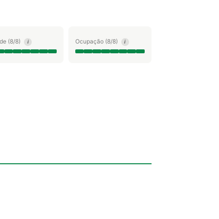
ude (8/8)
Ocupação (8/8)
i
i