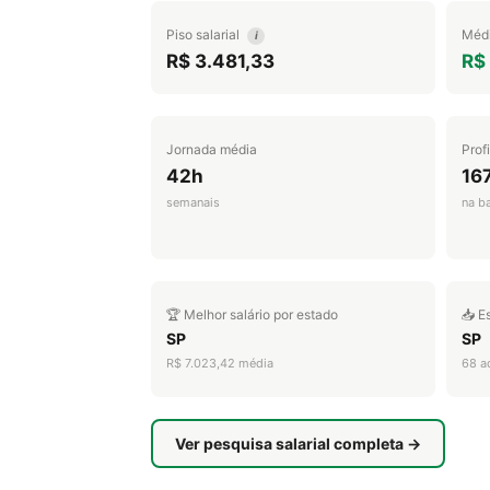
Piso salarial
Médi
i
R$ 3.481,33
R$
Jornada média
Prof
42h
16
semanais
na b
🏆 Melhor salário por estado
📥 E
SP
SP
R$ 7.023,42 média
68 a
Ver pesquisa salarial completa →