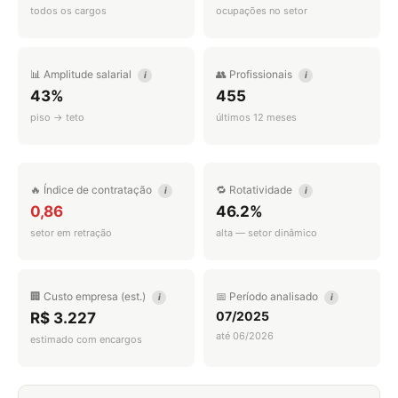
todos os cargos
ocupações no setor
📊 Amplitude salarial
👥 Profissionais
i
i
43%
455
piso → teto
últimos 12 meses
🔥 Índice de contratação
🔁 Rotatividade
i
i
0,86
46.2%
setor em retração
alta — setor dinâmico
🏢 Custo empresa (est.)
📅 Período analisado
i
i
07/2025
R$ 3.227
até 06/2026
estimado com encargos