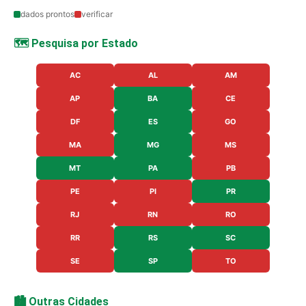
dados prontos
verificar
🗺️ Pesquisa por Estado
AC
AL
AM
AP
BA
CE
DF
ES
GO
MA
MG
MS
MT
PA
PB
PE
PI
PR
RJ
RN
RO
RR
RS
SC
SE
SP
TO
🏙️ Outras Cidades