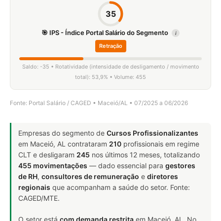
35
🎯 IPS - Índice Portal Salário do Segmento
i
Retração
Saldo: -35 • Rotatividade (intensidade de desligamento / movimento
total): 53,9% • Volume: 455
Fonte: Portal Salário / CAGED • Maceió/AL • 07/2025 a 06/2026
Empresas do segmento de
Cursos Profissionalizantes
em Maceió, AL contrataram
210
profissionais em regime
CLT e desligaram
245
nos últimos 12 meses, totalizando
455 movimentações
— dado essencial para
gestores
de RH
,
consultores de remuneração
e
diretores
regionais
que acompanham a saúde do setor. Fonte:
CAGED/MTE.
O setor está
com demanda restrita
em Maceió, AL. No