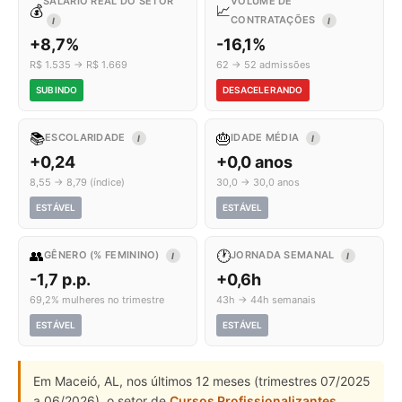
SALÁRIO REAL DO SETOR
VOLUME DE
💰
📈
CONTRATAÇÕES
I
I
+8,7%
-16,1%
R$ 1.535 → R$ 1.669
62 → 52 admissões
SUBINDO
DESACELERANDO
📚
🎂
ESCOLARIDADE
IDADE MÉDIA
I
I
+0,24
+0,0 anos
8,55 → 8,79 (índice)
30,0 → 30,0 anos
ESTÁVEL
ESTÁVEL
👥
🕐
GÊNERO (% FEMININO)
JORNADA SEMANAL
I
I
-1,7 p.p.
+0,6h
69,2% mulheres no trimestre
43h → 44h semanais
ESTÁVEL
ESTÁVEL
Em Maceió, AL, nos últimos 12 meses (trimestres 07/2025
a 06/2026), o setor de
Cursos Profissionalizantes