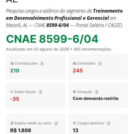
Pesquisa cargos e salários do segmento de
Treinamento
em Desenvolvimento Profissional e Gerencial
em
Maceió, AL — CNAE
8599-6/04
— Portal Salário / CAGED.
CNAE 8599-6/04
Atualizado em
03 agosto de 2026
• 455 movimentações
📥 Contratações
📤 Demissões
i
i
210
245
⚖️ Saldo líquido
🔄 Situação
i
i
Com demanda restrita
-35
💰 Salário médio do setor
🎯 Cargos distintos
i
i
R$ 1.898
13