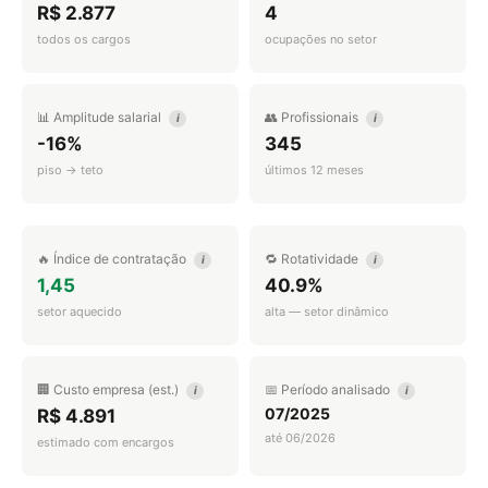
R$ 2.877
4
todos os cargos
ocupações no setor
📊 Amplitude salarial
👥 Profissionais
i
i
-16%
345
piso → teto
últimos 12 meses
🔥 Índice de contratação
🔁 Rotatividade
i
i
1,45
40.9%
setor aquecido
alta — setor dinâmico
🏢 Custo empresa (est.)
📅 Período analisado
i
i
07/2025
R$ 4.891
até 06/2026
estimado com encargos