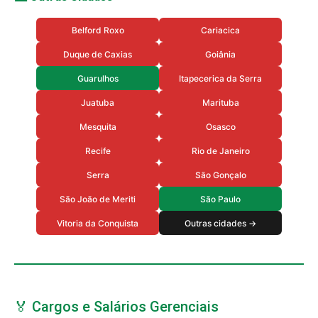
Belford Roxo
Cariacica
Duque de Caxias
Goiânia
Guarulhos
Itapecerica da Serra
Juatuba
Marituba
Mesquita
Osasco
Recife
Rio de Janeiro
Serra
São Gonçalo
São João de Meriti
São Paulo
Vitoria da Conquista
Outras cidades →
🏅 Cargos e Salários Gerenciais