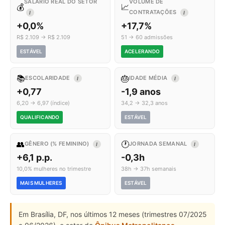
SALÁRIO REAL DO SETOR
VOLUME DE
💰
📈
CONTRATAÇÕES
I
I
+0,0%
+17,7%
R$ 2.109 → R$ 2.109
51 → 60 admissões
ESTÁVEL
ACELERANDO
📚
🎂
ESCOLARIDADE
IDADE MÉDIA
I
I
+0,77
-1,9 anos
6,20 → 6,97 (índice)
34,2 → 32,3 anos
QUALIFICANDO
ESTÁVEL
👥
🕐
GÊNERO (% FEMININO)
JORNADA SEMANAL
I
I
+6,1 p.p.
-0,3h
10,0% mulheres no trimestre
38h → 37h semanais
MAIS MULHERES
ESTÁVEL
Em Brasília, DF, nos últimos 12 meses (trimestres 07/2025