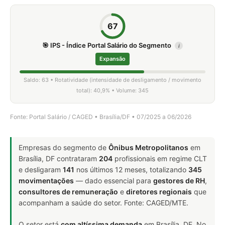
67
🎯 IPS - Índice Portal Salário do Segmento
i
Expansão
Saldo: 63 • Rotatividade (intensidade de desligamento / movimento
total): 40,9% • Volume: 345
Fonte: Portal Salário / CAGED • Brasília/DF • 07/2025 a 06/2026
Empresas do segmento de
Ônibus Metropolitanos
em
Brasília, DF contrataram
204
profissionais em regime CLT
e desligaram
141
nos últimos 12 meses, totalizando
345
movimentações
— dado essencial para
gestores de RH
,
consultores de remuneração
e
diretores regionais
que
acompanham a saúde do setor. Fonte: CAGED/MTE.
O setor está
com altíssima demanda
em Brasília, DF. No