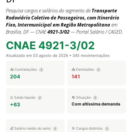
Pesquisa cargos e salários do segmento de
Transporte
Rodoviário Coletivo de Passageiros, com Itinerário
Fixo, Intermunicipal em Região Metropolitana
em
Brasília, DF — CNAE
4921-3/02
— Portal Salário / CAGED.
CNAE 4921-3/02
Atualizado em
03 agosto de 2026
• 345 movimentações
📥 Contratações
📤 Demissões
i
i
204
141
⚖️ Saldo líquido
🔄 Situação
i
i
Com altíssima demanda
+63
💰 Salário médio do setor
🎯 Cargos distintos
i
i