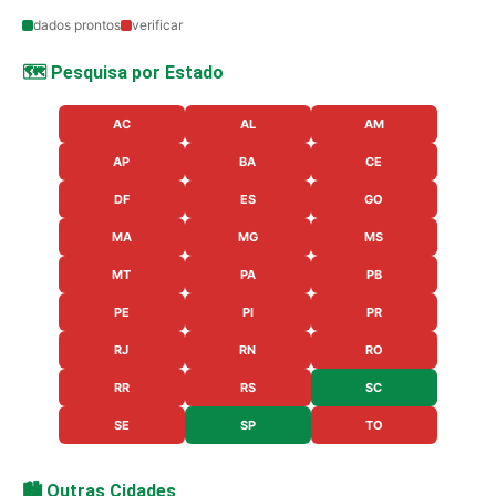
dados prontos
verificar
🗺️ Pesquisa por Estado
AC
AL
AM
AP
BA
CE
DF
ES
GO
MA
MG
MS
MT
PA
PB
PE
PI
PR
RJ
RN
RO
RR
RS
SC
SE
SP
TO
🏙️ Outras Cidades