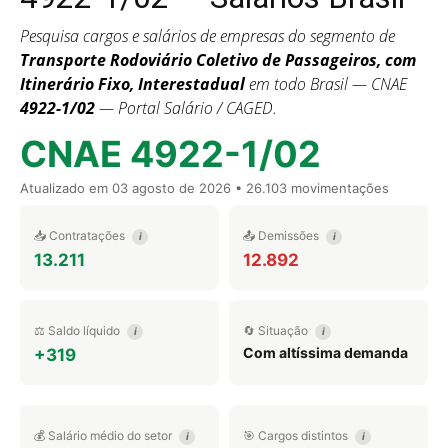
Pesquisa cargos e salários de empresas do segmento de
Transporte Rodoviário Coletivo de Passageiros, com
Itinerário Fixo, Interestadual
em todo Brasil — CNAE
4922-1/02
— Portal Salário / CAGED.
CNAE 4922-1/02
Atualizado em
03 agosto de 2026
• 26.103 movimentações
📥 Contratações
📤 Demissões
i
i
13.211
12.892
⚖️ Saldo líquido
🔄 Situação
i
i
Com altíssima demanda
+319
💰 Salário médio do setor
🎯 Cargos distintos
i
i