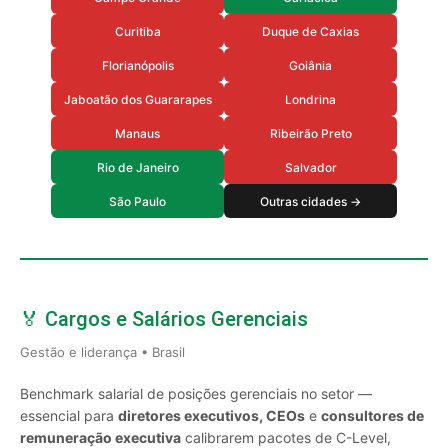
Curitiba
Duque de Caxias
Florianópolis
Goiânia
Jaboatão dos Guararapes
Londrina
Manaus
Ribeirão Preto
Rio de Janeiro
Salvador
São Paulo
Outras cidades →
🏅 Cargos e Salários Gerenciais
Gestão e liderança • Brasil
Benchmark salarial de posições gerenciais no setor —
essencial para
diretores executivos, CEOs
e
consultores de
remuneração executiva
calibrarem pacotes de C-Level,