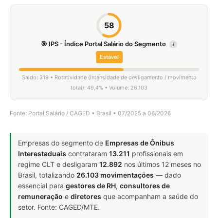
58
🎯 IPS - Índice Portal Salário do Segmento
i
Estável
Saldo: 319 • Rotatividade (intensidade de desligamento / movimento
total): 49,4% • Volume: 26.103
Fonte: Portal Salário / CAGED • Brasil • 07/2025 a 06/2026
Empresas do segmento de
Empresas de Ônibus
Interestaduais
contrataram
13.211
profissionais em
regime CLT e desligaram
12.892
nos últimos 12 meses no
Brasil, totalizando
26.103 movimentações
— dado
essencial para
gestores de RH
,
consultores de
remuneração
e
diretores
que acompanham a saúde do
setor. Fonte: CAGED/MTE.