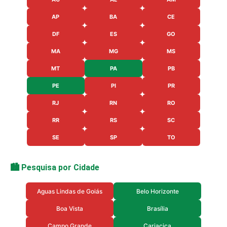
AP
BA
CE
DF
ES
GO
MA
MG
MS
MT
PA
PB
PE
PI
PR
RJ
RN
RO
RR
RS
SC
SE
SP
TO
🏙️ Pesquisa por Cidade
Aguas Lindas de Goiás
Belo Horizonte
Boa Vista
Brasília
Campo Grande
Cariacica