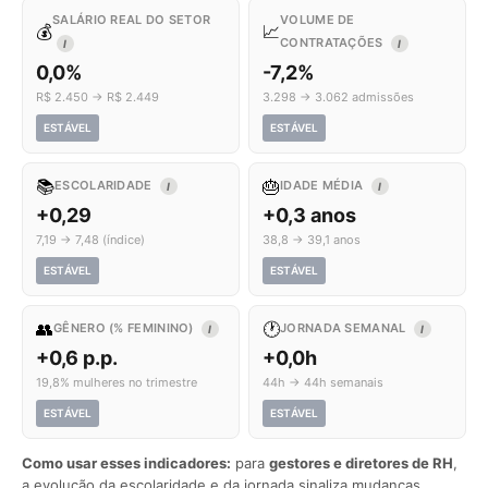
SALÁRIO REAL DO SETOR
VOLUME DE
💰
📈
CONTRATAÇÕES
I
I
0,0%
-7,2%
R$ 2.450 → R$ 2.449
3.298 → 3.062 admissões
ESTÁVEL
ESTÁVEL
📚
🎂
ESCOLARIDADE
IDADE MÉDIA
I
I
+0,29
+0,3 anos
7,19 → 7,48 (índice)
38,8 → 39,1 anos
ESTÁVEL
ESTÁVEL
👥
🕐
GÊNERO (% FEMININO)
JORNADA SEMANAL
I
I
+0,6 p.p.
+0,0h
19,8% mulheres no trimestre
44h → 44h semanais
ESTÁVEL
ESTÁVEL
Como usar esses indicadores:
para
gestores e diretores de RH
,
a evolução da escolaridade e da jornada sinaliza mudanças