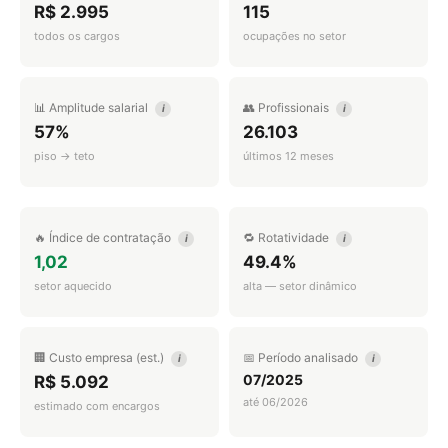
R$ 2.995
115
todos os cargos
ocupações no setor
📊 Amplitude salarial
👥 Profissionais
i
i
57%
26.103
piso → teto
últimos 12 meses
🔥 Índice de contratação
🔁 Rotatividade
i
i
1,02
49.4%
setor aquecido
alta — setor dinâmico
🏢 Custo empresa (est.)
📅 Período analisado
i
i
07/2025
R$ 5.092
até 06/2026
estimado com encargos