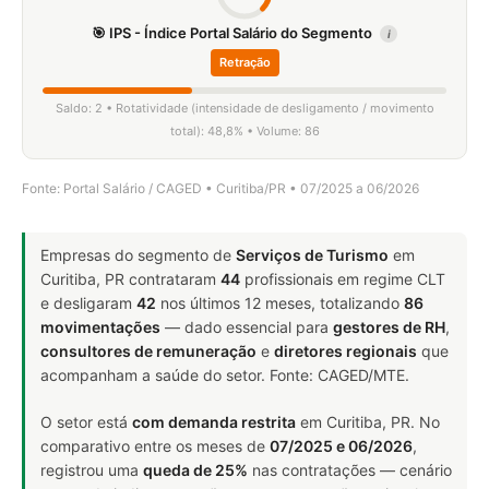
🎯 IPS - Índice Portal Salário do Segmento
i
Retração
Saldo: 2 • Rotatividade (intensidade de desligamento / movimento
total): 48,8% • Volume: 86
Fonte: Portal Salário / CAGED • Curitiba/PR • 07/2025 a 06/2026
Empresas do segmento de
Serviços de Turismo
em
Curitiba, PR contrataram
44
profissionais em regime CLT
e desligaram
42
nos últimos 12 meses, totalizando
86
movimentações
— dado essencial para
gestores de RH
,
consultores de remuneração
e
diretores regionais
que
acompanham a saúde do setor. Fonte: CAGED/MTE.
O setor está
com demanda restrita
em Curitiba, PR. No
comparativo entre os meses de
07/2025 e 06/2026
,
registrou uma
queda de 25%
nas contratações — cenário