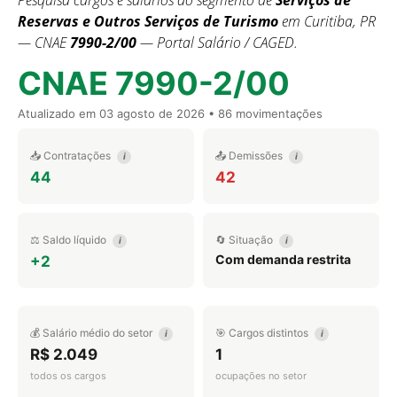
Pesquisa cargos e salários do segmento de
Serviços de
Reservas e Outros Serviços de Turismo
em Curitiba, PR
— CNAE
7990-2/00
— Portal Salário / CAGED.
CNAE 7990-2/00
Atualizado em
03 agosto de 2026
• 86 movimentações
📥 Contratações
📤 Demissões
i
i
44
42
⚖️ Saldo líquido
🔄 Situação
i
i
Com demanda restrita
+2
💰 Salário médio do setor
🎯 Cargos distintos
i
i
R$ 2.049
1
todos os cargos
ocupações no setor