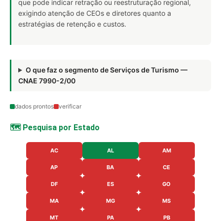
que pode indicar retração ou reestruturação regional,
exigindo atenção de CEOs e diretores quanto a
estratégias de retenção e custos.
O que faz o segmento de Serviços de Turismo —
CNAE 7990-2/00
dados prontos
verificar
🗺️ Pesquisa por Estado
AC
AL
AM
AP
BA
CE
DF
ES
GO
MA
MG
MS
MT
PA
PB