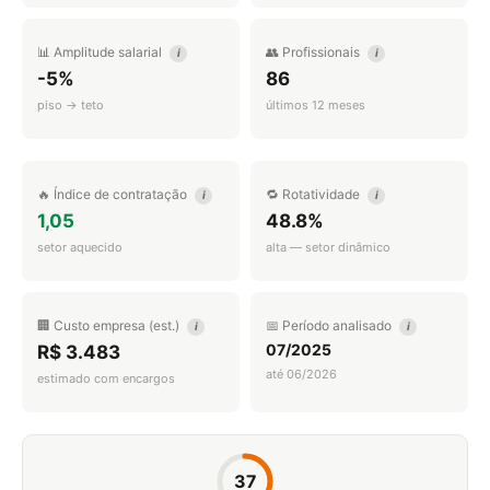
📊 Amplitude salarial
👥 Profissionais
i
i
-5%
86
piso → teto
últimos 12 meses
🔥 Índice de contratação
🔁 Rotatividade
i
i
1,05
48.8%
setor aquecido
alta — setor dinâmico
🏢 Custo empresa (est.)
📅 Período analisado
i
i
07/2025
R$ 3.483
até 06/2026
estimado com encargos
37