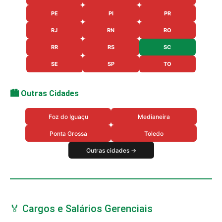
PE
PI
PR
RJ
RN
RO
RR
RS
SC
SE
SP
TO
🏙️ Outras Cidades
Foz do Iguaçu
Medianeira
Ponta Grossa
Toledo
Outras cidades →
🏅 Cargos e Salários Gerenciais