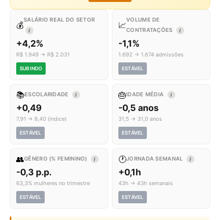
SALÁRIO REAL DO SETOR
VOLUME DE
💰
📈
CONTRATAÇÕES
I
I
+4,2%
-1,1%
R$ 1.949 → R$ 2.031
1.692 → 1.674 admissões
SUBINDO
ESTÁVEL
📚
🎂
ESCOLARIDADE
IDADE MÉDIA
I
I
+0,49
-0,5 anos
7,91 → 8,40 (índice)
31,5 → 31,0 anos
ESTÁVEL
ESTÁVEL
👥
🕐
GÊNERO (% FEMININO)
JORNADA SEMANAL
I
I
-0,3 p.p.
+0,1h
63,3% mulheres no trimestre
43h → 43h semanais
ESTÁVEL
ESTÁVEL