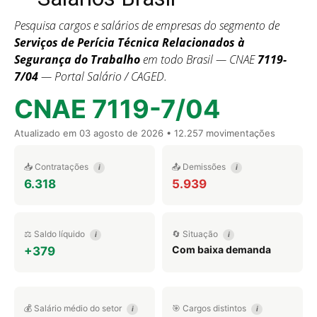
Pesquisa cargos e salários de empresas do segmento de
Serviços de Perícia Técnica Relacionados à
Segurança do Trabalho
em todo Brasil — CNAE
7119-
7/04
— Portal Salário / CAGED.
CNAE 7119-7/04
Atualizado em
03 agosto de 2026
• 12.257 movimentações
📥 Contratações
📤 Demissões
i
i
6.318
5.939
⚖️ Saldo líquido
🔄 Situação
i
i
Com baixa demanda
+379
💰 Salário médio do setor
🎯 Cargos distintos
i
i