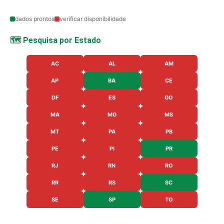
dados prontos
verificar disponibilidade
🗺️ Pesquisa por Estado
AC
AL
AM
AP
BA
CE
DF
ES
GO
MA
MG
MS
MT
PA
PB
PE
PI
PR
RJ
RN
RO
RR
RS
SC
SE
SP
TO