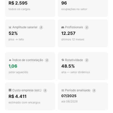
R$ 2.595
96
todos os cargos
ocupações no setor
📊 Amplitude salarial
👥 Profissionais
i
i
52%
12.257
piso → teto
últimos 12 meses
🔥 Índice de contratação
🔁 Rotatividade
i
i
1,06
48.5%
setor aquecido
alta — setor dinâmico
🏢 Custo empresa (est.)
📅 Período analisado
i
i
07/2025
R$ 4.411
até 06/2026
estimado com encargos