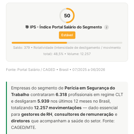
50
🎯 IPS - Índice Portal Salário do Segmento
i
Estável
Saldo: 379 • Rotatividade (intensidade de desligamento / movimento
total): 48,5% • Volume: 12.257
Fonte: Portal Salário / CAGED • Brasil • 07/2025 a 06/2026
Empresas do segmento de
Perícia em Segurança do
Trabalho
contrataram
6.318
profissionais em regime CLT
e desligaram
5.939
nos últimos 12 meses no Brasil,
totalizando
12.257 movimentações
— dado essencial
para
gestores de RH
,
consultores de remuneração
e
diretores
que acompanham a saúde do setor. Fonte:
CAGED/MTE.