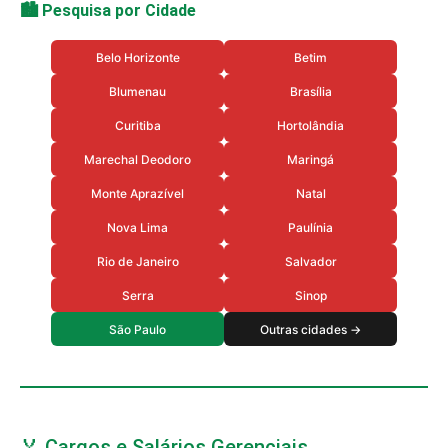
🏙️ Pesquisa por Cidade
Belo Horizonte
Betim
Blumenau
Brasília
Curitiba
Hortolândia
Marechal Deodoro
Maringá
Monte Aprazível
Natal
Nova Lima
Paulínia
Rio de Janeiro
Salvador
Serra
Sinop
São Paulo
Outras cidades →
🏅 Cargos e Salários Gerenciais