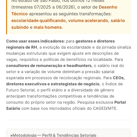
No estado de São Paulo, nos últimos 12 meses
(trimestres 07/2025 a 06/2026), o setor de
Desenho
Técnico
apresentou as seguintes transformações:
escolaridade qualificando
,
volume acelerando
,
salário
subindo
e
mais homens
.
Como usar esses indicadores:
para
gestores e diretores
regionais de RH
, a evolução da escolaridade e da jornada sinaliza
mudanças estruturais que exigem ajuste em descrições de
vagas, requisitos e políticas de benefícios na localidade. Para
consultores de remuneração e headhunters
, o salário real do
setor e a variação de volume delimitam a pressão salarial
esperada em processos de recolocação regionais. Para
CEOs,
diretores executivos e estrategistas de negócio
, o Índice de
Futuro Setorial, o perfil etário e a diversidade de gênero
antecipam transformações competitivas e tendências de
consumo do próprio setor na região. Pesquisa exclusiva
Portal
Salário
com base nos microdados oficiais do CAGED/MTE.
Metodologia — Perfil & Tendências Setoriais