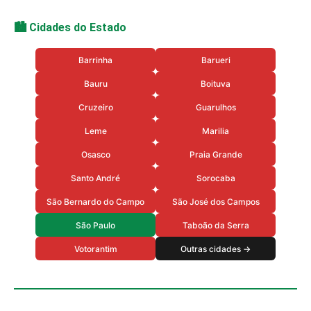
🏙️ Cidades do Estado
Barrinha
Barueri
Bauru
Boituva
Cruzeiro
Guarulhos
Leme
Marilia
Osasco
Praia Grande
Santo André
Sorocaba
São Bernardo do Campo
São José dos Campos
São Paulo
Taboão da Serra
Votorantim
Outras cidades →