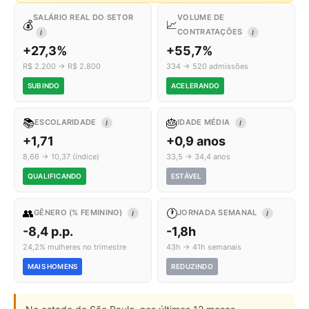
SALÁRIO REAL DO SETOR
VOLUME DE
💰
📈
CONTRATAÇÕES
I
I
+27,3%
+55,7%
R$ 2.200 → R$ 2.800
334 → 520 admissões
SUBINDO
ACELERANDO
📚
🎂
ESCOLARIDADE
IDADE MÉDIA
I
I
+1,71
+0,9 anos
8,66 → 10,37 (índice)
33,5 → 34,4 anos
QUALIFICANDO
ESTÁVEL
👥
🕐
GÊNERO (% FEMININO)
JORNADA SEMANAL
I
I
-8,4 p.p.
-1,8h
24,2% mulheres no trimestre
43h → 41h semanais
MAIS HOMENS
REDUZINDO