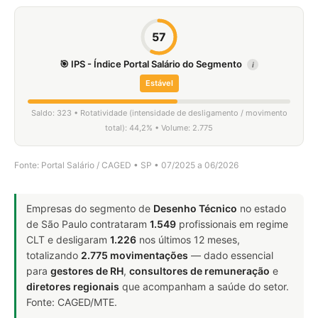
57
🎯 IPS - Índice Portal Salário do Segmento
i
Estável
Saldo: 323 • Rotatividade (intensidade de desligamento / movimento
total): 44,2% • Volume: 2.775
Fonte: Portal Salário / CAGED • SP • 07/2025 a 06/2026
Empresas do segmento de
Desenho Técnico
no estado
de São Paulo contrataram
1.549
profissionais em regime
CLT e desligaram
1.226
nos últimos 12 meses,
totalizando
2.775 movimentações
— dado essencial
para
gestores de RH
,
consultores de remuneração
e
diretores regionais
que acompanham a saúde do setor.
Fonte: CAGED/MTE.