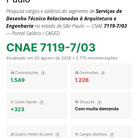
Pesquisa cargos e salários do segmento de
Serviços de
Desenho Técnico Relacionados à Arquitetura e
Engenharia
no estado de São Paulo — CNAE
7119-7/03
— Portal Salário / CAGED.
CNAE 7119-7/03
Atualizado em
03 agosto de 2026
• 2.775 movimentações
📥 Contratações
📤 Demissões
i
i
1.549
1.226
⚖️ Saldo líquido
🔄 Situação
i
i
Com muita demanda
+323
💰 Salário médio do setor
🎯 Cargos distintos
i
i