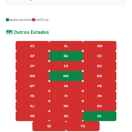
dados prontos
verificar
🗺️ Outros Estados
AC
AL
AM
AP
BA
CE
DF
ES
GO
MA
MG
MS
MT
PA
PB
PE
PI
PR
RJ
RN
RO
RR
RS
SC
SE
TO