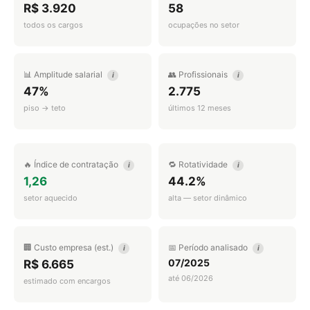
R$ 3.920
58
todos os cargos
ocupações no setor
📊 Amplitude salarial
👥 Profissionais
i
i
47%
2.775
piso → teto
últimos 12 meses
🔥 Índice de contratação
🔁 Rotatividade
i
i
1,26
44.2%
setor aquecido
alta — setor dinâmico
🏢 Custo empresa (est.)
📅 Período analisado
i
i
07/2025
R$ 6.665
até 06/2026
estimado com encargos