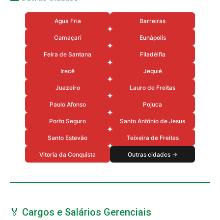
Agua Fria
Barreiras
Camaçari
Eunápolis
Feira de Santana
Filadélfia
Irecê
Jequié
Juazeiro
Lauro de Freitas
Paulo Afonso
Pojuca
Porto Seguro
Santo Antônio de Jesus
Santo Estevão
Teixeira de Freitas
Vitoria da Conquista
Outras cidades →
🏅 Cargos e Salários Gerenciais