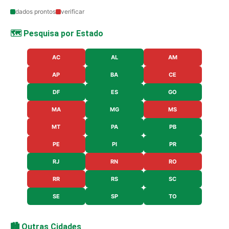
dados prontos
verificar
🗺️ Pesquisa por Estado
AC
AL
AM
AP
BA
CE
DF
ES
GO
MA
MG
MS
MT
PA
PB
PE
PI
PR
RJ
RN
RO
RR
RS
SC
SE
SP
TO
🏙️ Outras Cidades