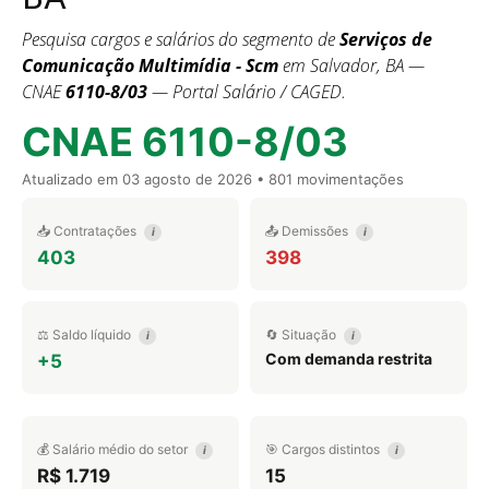
Pesquisa cargos e salários do segmento de
Serviços de
Comunicação Multimídia - Scm
em Salvador, BA —
CNAE
6110-8/03
— Portal Salário / CAGED.
CNAE 6110-8/03
Atualizado em
03 agosto de 2026
• 801 movimentações
📥 Contratações
📤 Demissões
i
i
403
398
⚖️ Saldo líquido
🔄 Situação
i
i
Com demanda restrita
+5
💰 Salário médio do setor
🎯 Cargos distintos
i
i
R$ 1.719
15