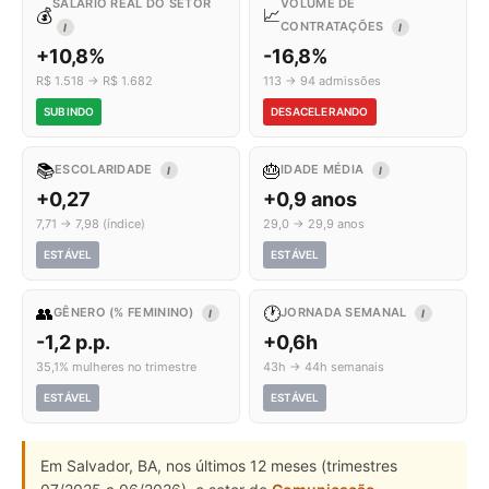
SALÁRIO REAL DO SETOR
VOLUME DE
💰
📈
CONTRATAÇÕES
I
I
+10,8%
-16,8%
R$ 1.518 → R$ 1.682
113 → 94 admissões
SUBINDO
DESACELERANDO
📚
🎂
ESCOLARIDADE
IDADE MÉDIA
I
I
+0,27
+0,9 anos
7,71 → 7,98 (índice)
29,0 → 29,9 anos
ESTÁVEL
ESTÁVEL
👥
🕐
GÊNERO (% FEMININO)
JORNADA SEMANAL
I
I
-1,2 p.p.
+0,6h
35,1% mulheres no trimestre
43h → 44h semanais
ESTÁVEL
ESTÁVEL
Em Salvador, BA, nos últimos 12 meses (trimestres