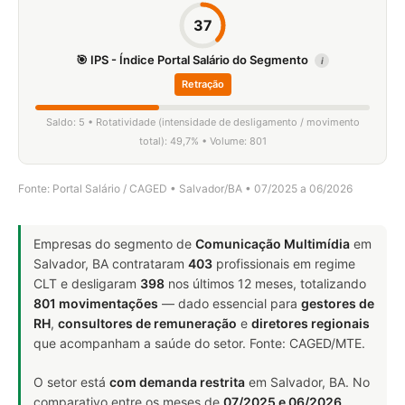
37
🎯 IPS - Índice Portal Salário do Segmento
i
Retração
Saldo: 5 • Rotatividade (intensidade de desligamento / movimento
total): 49,7% • Volume: 801
Fonte: Portal Salário / CAGED • Salvador/BA • 07/2025 a 06/2026
Empresas do segmento de
Comunicação Multimídia
em
Salvador, BA contrataram
403
profissionais em regime
CLT e desligaram
398
nos últimos 12 meses, totalizando
801 movimentações
— dado essencial para
gestores de
RH
,
consultores de remuneração
e
diretores regionais
que acompanham a saúde do setor. Fonte: CAGED/MTE.
O setor está
com demanda restrita
em Salvador, BA. No
comparativo entre os meses de
07/2025 e 06/2026
,