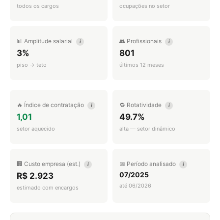
todos os cargos
ocupações no setor
📊 Amplitude salarial
👥 Profissionais
i
i
3%
801
piso → teto
últimos 12 meses
🔥 Índice de contratação
🔁 Rotatividade
i
i
1,01
49.7%
setor aquecido
alta — setor dinâmico
🏢 Custo empresa (est.)
📅 Período analisado
i
i
07/2025
R$ 2.923
até 06/2026
estimado com encargos