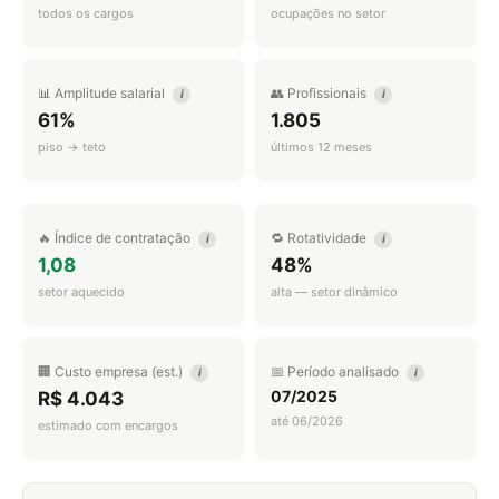
todos os cargos
ocupações no setor
📊 Amplitude salarial
👥 Profissionais
i
i
61%
1.805
piso → teto
últimos 12 meses
🔥 Índice de contratação
🔁 Rotatividade
i
i
1,08
48%
setor aquecido
alta — setor dinâmico
🏢 Custo empresa (est.)
📅 Período analisado
i
i
07/2025
R$ 4.043
até 06/2026
estimado com encargos