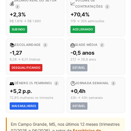
SALÁRIO REAL DO SETOR
VOLUME DE
💰
📈
CONTRATAÇÕES
I
I
+2,3%
+70,4%
R$ 1.819 → R$ 1.860
179 → 305 admissões
SUBINDO
ACELERANDO
📚
🎂
ESCOLARIDADE
IDADE MÉDIA
I
I
-1,27
-0,5 anos
9,28 → 8,01 (índice)
27,1 → 26,6 anos
DESQUALIFICANDO
ESTÁVEL
👥
🕐
GÊNERO (% FEMININO)
JORNADA SEMANAL
I
I
+5,2 p.p.
+0,4h
72,8% mulheres no trimestre
43h → 43h semanais
MAIS MULHERES
ESTÁVEL
Em Campo Grande, MS, nos últimos 12 meses (trimestres
07/2025 a 06/2026), o setor de
Escritórios de