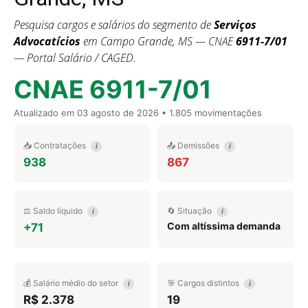
Pesquisa cargos e salários do segmento de
Serviços
Advocatícios
em Campo Grande, MS — CNAE
6911-7/01
— Portal Salário / CAGED.
CNAE 6911-7/01
Atualizado em
03 agosto de 2026
• 1.805 movimentações
📥 Contratações
📤 Demissões
i
i
938
867
⚖️ Saldo líquido
🔄 Situação
i
i
Com altíssima demanda
+71
💰 Salário médio do setor
🎯 Cargos distintos
i
i
R$ 2.378
19