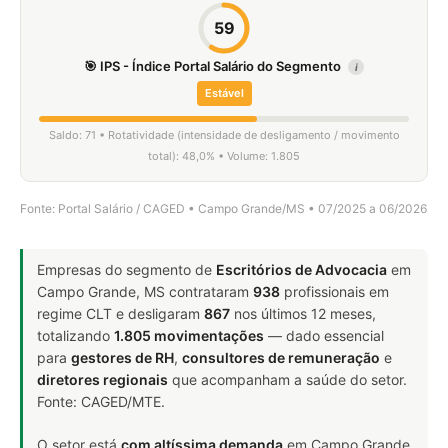
59
🎯 IPS - Índice Portal Salário do Segmento
i
Estável
Saldo: 71 • Rotatividade (intensidade de desligamento / movimento
total): 48,0% • Volume: 1.805
Fonte: Portal Salário / CAGED • Campo Grande/MS • 07/2025 a 06/2026
Empresas do segmento de
Escritórios de Advocacia
em
Campo Grande, MS contrataram
938
profissionais em
regime CLT e desligaram
867
nos últimos 12 meses,
totalizando
1.805 movimentações
— dado essencial
para
gestores de RH
,
consultores de remuneração
e
diretores regionais
que acompanham a saúde do setor.
Fonte: CAGED/MTE.
O setor está
com altíssima demanda
em Campo Grande,