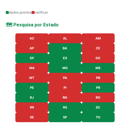
dados prontos
verificar
🗺️ Pesquisa por Estado
AC
AL
AM
AP
BA
CE
DF
ES
GO
MA
MG
MS
MT
PA
PB
PE
PI
PR
RJ
RN
RO
RR
RS
SC
SE
SP
TO