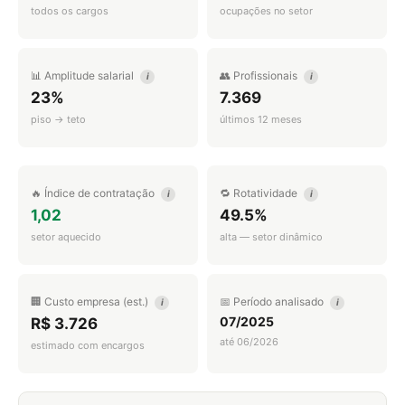
todos os cargos
ocupações no setor
📊 Amplitude salarial
👥 Profissionais
i
i
23%
7.369
piso → teto
últimos 12 meses
🔥 Índice de contratação
🔁 Rotatividade
i
i
1,02
49.5%
setor aquecido
alta — setor dinâmico
🏢 Custo empresa (est.)
📅 Período analisado
i
i
07/2025
R$ 3.726
até 06/2026
estimado com encargos