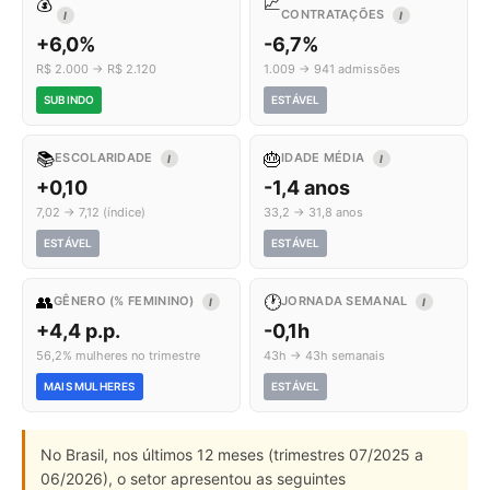
💰
📈
CONTRATAÇÕES
I
I
+6,0%
-6,7%
R$ 2.000 → R$ 2.120
1.009 → 941 admissões
SUBINDO
ESTÁVEL
📚
🎂
ESCOLARIDADE
IDADE MÉDIA
I
I
+0,10
-1,4 anos
7,02 → 7,12 (índice)
33,2 → 31,8 anos
ESTÁVEL
ESTÁVEL
👥
🕐
GÊNERO (% FEMININO)
JORNADA SEMANAL
I
I
+4,4 p.p.
-0,1h
56,2% mulheres no trimestre
43h → 43h semanais
MAIS MULHERES
ESTÁVEL
No Brasil, nos últimos 12 meses (trimestres 07/2025 a
06/2026), o setor apresentou as seguintes