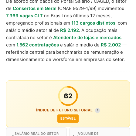
De acordo com dados do Portal Salário / CAGED, o setor
de
Consertos em Geral
(CNAE 9529-1/99) movimentou
7.369 vagas CLT
no Brasil nos últimos 12 meses,
empregando profissionais em
113 cargos distintos
, com
salário médio setorial de
R$ 2.192
. A ocupação mais
contratada no setor é
Atendente de lojas e mercados
,
com
1.562 contratações
e salário médio de
R$ 2.002
—
referência central para benchmarks de remuneração e
dimensionamento de workforce em empresas do setor.
62
ÍNDICE DE FUTURO SETORIAL
I
ESTÁVEL
SALÁRIO REAL DO SETOR
VOLUME DE