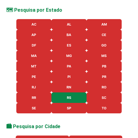
🗺️ Pesquisa por Estado
AC
AL
AM
AP
BA
CE
DF
ES
GO
MA
MG
MS
MT
PA
PB
PE
PI
PR
RJ
RN
RO
RR
RS
SC
SE
SP
TO
🏙️ Pesquisa por Cidade