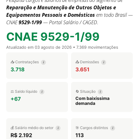
Pesquisa cargos e salários de empresas do segmento de
Reparação e Manutenção de Outros Objetos e
Equipamentos Pessoais e Domésticos
em todo Brasil —
CNAE
9529-1/99
— Portal Salário / CAGED.
CNAE 9529-1/99
Atualizado em
03 agosto de 2026
• 7.369 movimentações
📥 Contratações
📤 Demissões
i
i
3.718
3.651
⚖️ Saldo líquido
🔄 Situação
i
i
Com baixíssima
+67
demanda
💰 Salário médio do setor
🎯 Cargos distintos
i
i
R$ 2.192
113