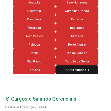
Anápolis
Belo Horizonte
California
Campina Grande
Campinas
Extrema
Fortaleza
Indaiatuba
João Pessoa
Mirassol
Palhoça
Porto Alegre
Recife
Rio de Janeiro
São Paulo
Taboão da Serra
Teresina
Outras cidades →
🏅 Cargos e Salários Gerenciais
Gestão e liderança • Brasil