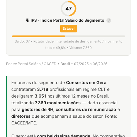
47
🎯 IPS - Índice Portal Salário do Segmento
i
Estável
Saldo: 67 • Rotatividade (intensidade de desligamento / movimento
total): 49,6% • Volume: 7.369
Fonte: Portal Salário / CAGED • Brasil • 07/2025 a 06/2026
Empresas do segmento de
Consertos em Geral
contrataram
3.718
profissionais em regime CLT e
desligaram
3.651
nos últimos 12 meses no Brasil,
totalizando
7.369 movimentações
— dado essencial
para
gestores de RH
,
consultores de remuneração
e
diretores
que acompanham a saúde do setor. Fonte:
CAGED/MTE.
O setor está
com baixíssima demanda
. No comparativo