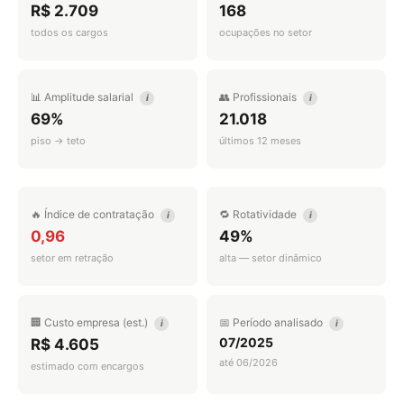
R$ 2.709
168
todos os cargos
ocupações no setor
📊 Amplitude salarial
👥 Profissionais
i
i
69%
21.018
piso → teto
últimos 12 meses
🔥 Índice de contratação
🔁 Rotatividade
i
i
0,96
49%
setor em retração
alta — setor dinâmico
🏢 Custo empresa (est.)
📅 Período analisado
i
i
07/2025
R$ 4.605
até 06/2026
estimado com encargos