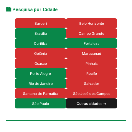
🏙️ Pesquisa por Cidade
Barueri
Belo Horizonte
Brasília
Campo Grande
Curitiba
Fortaleza
Goiânia
Maracanaú
Osasco
Pinhais
Porto Alegre
Recife
Rio de Janeiro
Salvador
Santana de Parnaíba
São José dos Campos
São Paulo
Outras cidades →