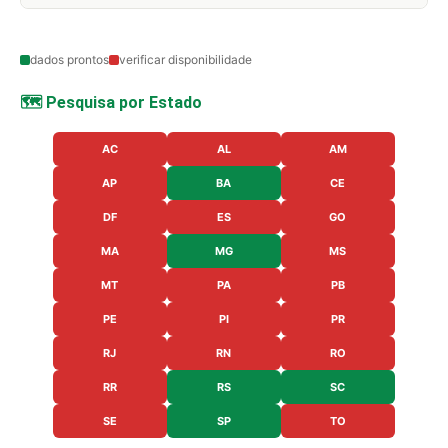
dados prontos
verificar disponibilidade
🗺️ Pesquisa por Estado
AC
AL
AM
AP
BA
CE
DF
ES
GO
MA
MG
MS
MT
PA
PB
PE
PI
PR
RJ
RN
RO
RR
RS
SC
SE
SP
TO