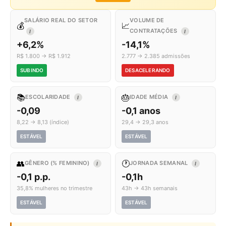
SALÁRIO REAL DO SETOR
VOLUME DE
💰
📈
CONTRATAÇÕES
I
I
+6,2%
-14,1%
R$ 1.800 → R$ 1.912
2.777 → 2.385 admissões
SUBINDO
DESACELERANDO
📚
🎂
ESCOLARIDADE
IDADE MÉDIA
I
I
-0,09
-0,1 anos
8,22 → 8,13 (índice)
29,4 → 29,3 anos
ESTÁVEL
ESTÁVEL
👥
🕐
GÊNERO (% FEMININO)
JORNADA SEMANAL
I
I
-0,1 p.p.
-0,1h
35,8% mulheres no trimestre
43h → 43h semanais
ESTÁVEL
ESTÁVEL