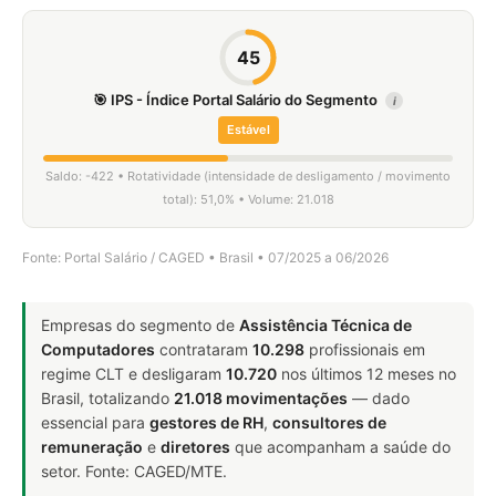
45
🎯 IPS - Índice Portal Salário do Segmento
i
Estável
Saldo: -422 • Rotatividade (intensidade de desligamento / movimento
total): 51,0% • Volume: 21.018
Fonte: Portal Salário / CAGED • Brasil • 07/2025 a 06/2026
Empresas do segmento de
Assistência Técnica de
Computadores
contrataram
10.298
profissionais em
regime CLT e desligaram
10.720
nos últimos 12 meses no
Brasil, totalizando
21.018 movimentações
— dado
essencial para
gestores de RH
,
consultores de
remuneração
e
diretores
que acompanham a saúde do
setor. Fonte: CAGED/MTE.