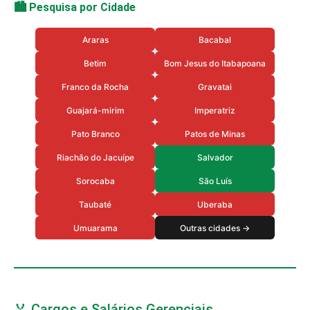
🏙️ Pesquisa por Cidade
Araras
Bacabal
Betim
Bom Jesus do Itabapoana
Franco da Rocha
Gravatai
Guajará-mirim
Imperatriz
Pato Branco
Patos de Minas
Riachão do Jacuípe
Salvador
Sorocaba
São Luís
Taubaté
Uberaba
Umuarama
Outras cidades →
🏅 Cargos e Salários Gerenciais