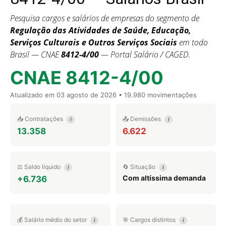
Pesquisa cargos e salários de empresas do segmento de
Regulação das Atividades de Saúde, Educação,
Serviços Culturais e Outros Serviços Sociais
em todo
Brasil — CNAE
8412-4/00
— Portal Salário / CAGED.
CNAE 8412-4/00
Atualizado em
03 agosto de 2026
• 19.980 movimentações
📥 Contratações
📤 Demissões
i
i
13.358
6.622
⚖️ Saldo líquido
🔄 Situação
i
i
Com altíssima demanda
+6.736
💰 Salário médio do setor
🎯 Cargos distintos
i
i