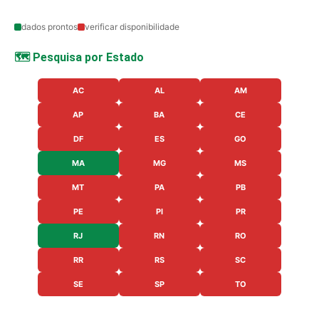
dados prontos
verificar disponibilidade
🗺️ Pesquisa por Estado
AC
AL
AM
AP
BA
CE
DF
ES
GO
MA
MG
MS
MT
PA
PB
PE
PI
PR
RJ
RN
RO
RR
RS
SC
SE
SP
TO