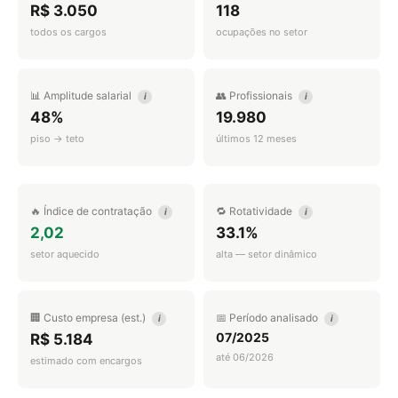
R$ 3.050
118
todos os cargos
ocupações no setor
📊 Amplitude salarial
👥 Profissionais
i
i
48%
19.980
piso → teto
últimos 12 meses
🔥 Índice de contratação
🔁 Rotatividade
i
i
2,02
33.1%
setor aquecido
alta — setor dinâmico
🏢 Custo empresa (est.)
📅 Período analisado
i
i
07/2025
R$ 5.184
até 06/2026
estimado com encargos