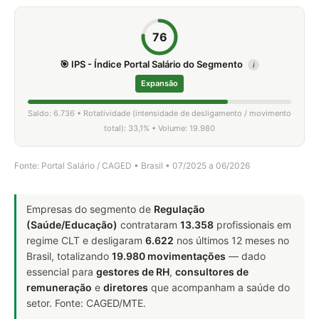
76
🎯 IPS - Índice Portal Salário do Segmento
i
Expansão
Saldo: 6.736 • Rotatividade (intensidade de desligamento / movimento
total): 33,1% • Volume: 19.980
Fonte: Portal Salário / CAGED • Brasil • 07/2025 a 06/2026
Empresas do segmento de
Regulação
(Saúde/Educação)
contrataram
13.358
profissionais em
regime CLT e desligaram
6.622
nos últimos 12 meses no
Brasil, totalizando
19.980 movimentações
— dado
essencial para
gestores de RH
,
consultores de
remuneração
e
diretores
que acompanham a saúde do
setor. Fonte: CAGED/MTE.