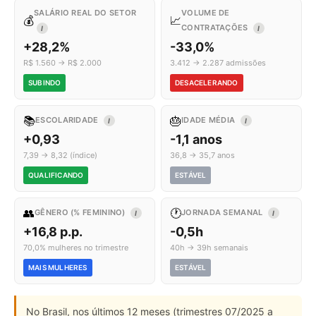
SALÁRIO REAL DO SETOR
VOLUME DE
💰
📈
CONTRATAÇÕES
I
I
+28,2%
-33,0%
R$ 1.560 → R$ 2.000
3.412 → 2.287 admissões
SUBINDO
DESACELERANDO
📚
🎂
ESCOLARIDADE
IDADE MÉDIA
I
I
+0,93
-1,1 anos
7,39 → 8,32 (índice)
36,8 → 35,7 anos
QUALIFICANDO
ESTÁVEL
👥
🕐
GÊNERO (% FEMININO)
JORNADA SEMANAL
I
I
+16,8 p.p.
-0,5h
70,0% mulheres no trimestre
40h → 39h semanais
MAIS MULHERES
ESTÁVEL
No Brasil, nos últimos 12 meses (trimestres 07/2025 a