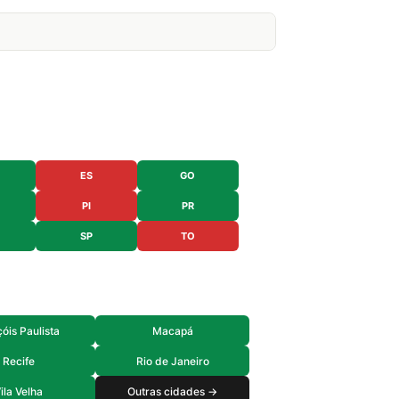
ES
GO
PI
PR
SP
TO
óis Paulista
Macapá
Recife
Rio de Janeiro
ila Velha
Outras cidades →