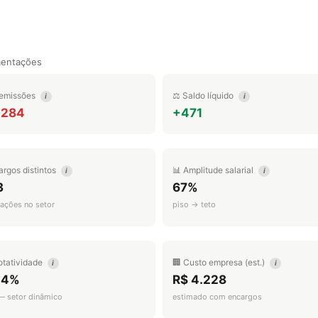
mentações
emissões
⚖️ Saldo líquido
i
i
.284
+471
argos distintos
📊 Amplitude salarial
i
i
3
67%
ações no setor
piso → teto
otatividade
🏢 Custo empresa (est.)
i
i
.4%
R$ 4.228
 — setor dinâmico
estimado com encargos