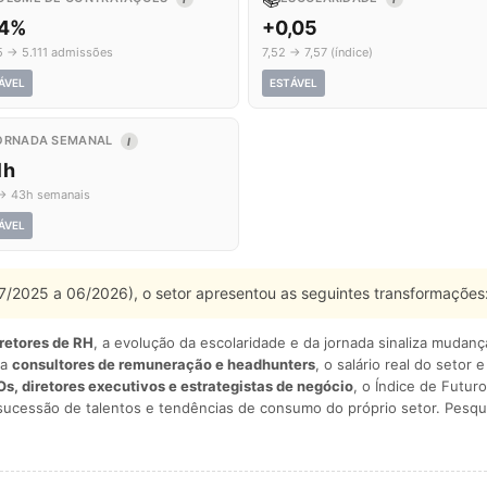
,4%
+0,05
5 → 5.111 admissões
7,52 → 7,57 (índice)
ÁVEL
ESTÁVEL
ORNADA SEMANAL
I
1h
→ 43h semanais
ÁVEL
 07/2025 a 06/2026), o setor apresentou as seguintes transformações
iretores de RH
, a evolução da escolaridade e da jornada sinaliza mudan
ra
consultores de remuneração e headhunters
, o salário real do setor 
s, diretores executivos e estrategistas de negócio
, o Índice de Futuro
sucessão de talentos e tendências de consumo do próprio setor. Pesqu