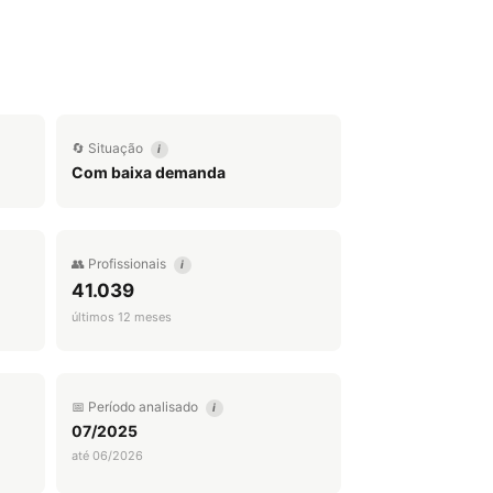
🔄 Situação
i
Com baixa demanda
👥 Profissionais
i
41.039
últimos 12 meses
📅 Período analisado
i
07/2025
até 06/2026