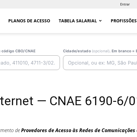
Entrar
PLANOS DE ACESSO
TABELA SALARIAL
PROFISSÕES
ou código CBO/CNAE
Cidade/estado
(opcional)
. Em branco = 
nternet — CNAE 6190-6/0
egmento de
Provedores de Acesso às Redes de Comunicações