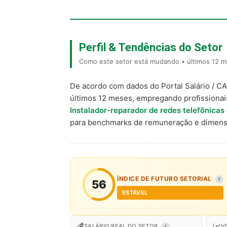
Perfil & Tendências do Setor
Como este setor está mudando • últimos 12 me
De acordo com dados do Portal Salário / C
últimos 12 meses, empregando profissiona
Instalador-reparador de redes telefônica
para benchmarks de remuneração e dimens
ÍNDICE DE FUTURO SETORIAL
I
56
ESTÁVEL
💰
📈
SALÁRIO REAL DO SETOR
V
I