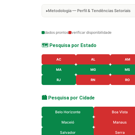
Metodologia — Perfil & Tendências Setoriais
dados prontos
verificar disponibilidade
🗺️ Pesquisa por Estado
AC
AL
AM
MA
MG
MS
RJ
RN
RO
🏙️ Pesquisa por Cidade
Belo Horizonte
Boa Vista
Maceió
Manaus
Salvador
Serra