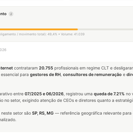
mento
i
esligamento / movimento total): 49,4% • Volume: 41.039
2026
nternet
contrataram
20.755
profissionais em regime CLT e desligar
essencial para
gestores de RH
,
consultores de remuneração
e
dir
rativo entre
07/2025 e 06/2026
, registrou uma
queda de 7.21%
no 
ão no setor, exigindo atenção de CEOs e diretores quanto a estratégi
 neste setor são
SP, RS, MG
— referência geográfica relevante para
alizado.