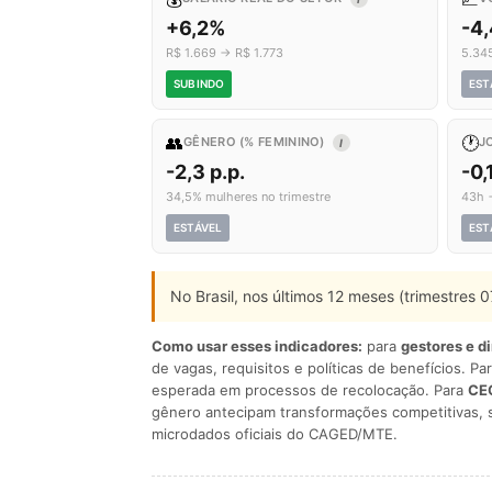
+6,2%
-4
R$ 1.669 → R$ 1.773
5.34
SUBINDO
EST
👥
🕐
GÊNERO (% FEMININO)
J
I
-2,3 p.p.
-0,
34,5% mulheres no trimestre
43h 
ESTÁVEL
EST
No Brasil, nos últimos 12 meses (trimestres
Como usar esses indicadores:
para
gestores e d
de vagas, requisitos e políticas de benefícios. Pa
esperada em processos de recolocação. Para
CEO
gênero antecipam transformações competitivas, 
microdados oficiais do CAGED/MTE.