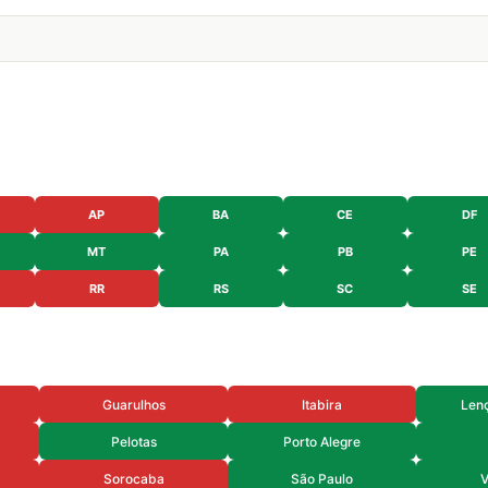
AP
BA
CE
DF
MT
PA
PB
PE
RR
RS
SC
SE
Guarulhos
Itabira
Lenç
Pelotas
Porto Alegre
Sorocaba
São Paulo
V