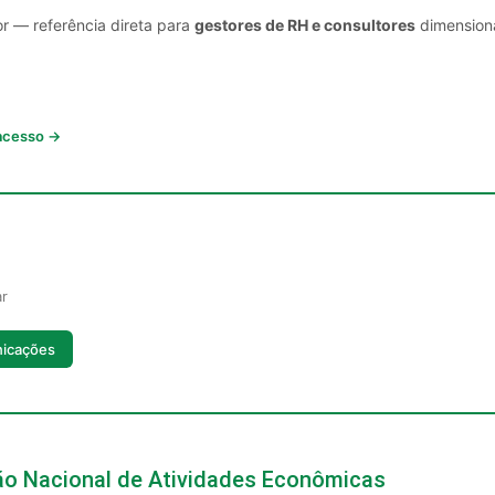
or — referência direta para
gestores de RH e consultores
dimensiona
 acesso →
ar
nicações
ção Nacional de Atividades Econômicas