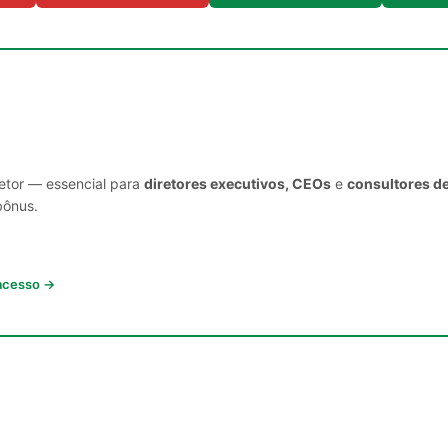
setor — essencial para
diretores executivos, CEOs
e
consultores d
bônus.
 acesso →