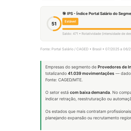
🎯 IPS - Índice Portal Salário do Seg
Estável
51
Saldo: 471 • Rotatividade (intensidade de d
Fonte: Portal Salário / CAGED • Brasil • 07/2025 a 06/
Empresas do segmento de
Provedores de I
totalizando
41.039 movimentações
— dado 
Fonte: CAGED/MTE.
O setor está
com baixa demanda
. No compa
indicar retração, reestruturação ou automaç
Os estados que mais contratam profissionais
planejando expansão ou recrutamento region