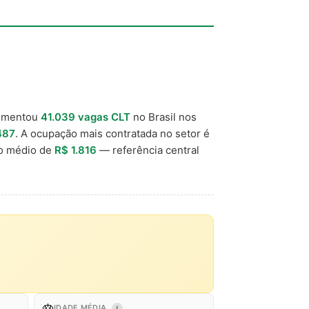
vimentou
41.039 vagas CLT
no Brasil nos
487
. A ocupação mais contratada no setor é
io médio de
R$ 1.816
— referência central
🎂
IDADE MÉDIA
I