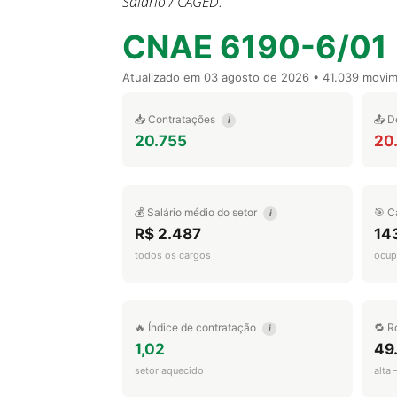
Salário / CAGED.
CNAE 6190-6/01
Atualizado em
03 agosto de 2026
• 41.039 movi
📥 Contratações
📤 D
i
20.755
20
💰 Salário médio do setor
🎯 C
i
R$ 2.487
14
todos os cargos
ocup
🔥 Índice de contratação
🔁 R
i
1,02
49
setor aquecido
alta