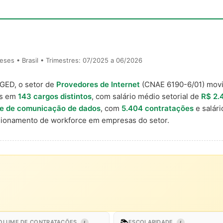
ses • Brasil • Trimestres: 07/2025 a 06/2026
AGED, o setor de
Provedores de Internet
(CNAE 6190-6/01) mo
is em
143 cargos distintos
, com salário médio setorial de
R$ 2.
s e de comunicação de dados
, com
5.404 contratações
e salár
ionamento de workforce em empresas do setor.
📚
OLUME DE CONTRATAÇÕES
ESCOLARIDADE
I
I