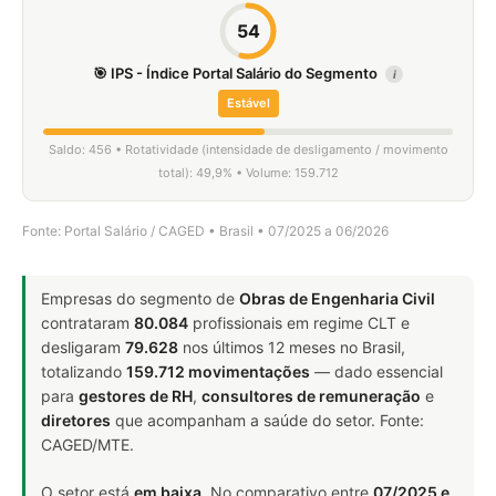
54
🎯 IPS - Índice Portal Salário do Segmento
i
Estável
Saldo: 456 • Rotatividade (intensidade de desligamento / movimento
total): 49,9% • Volume: 159.712
Fonte: Portal Salário / CAGED • Brasil • 07/2025 a 06/2026
Empresas do segmento de
Obras de Engenharia Civil
contrataram
80.084
profissionais em regime CLT e
desligaram
79.628
nos últimos 12 meses no Brasil,
totalizando
159.712 movimentações
— dado essencial
para
gestores de RH
,
consultores de remuneração
e
diretores
que acompanham a saúde do setor. Fonte:
CAGED/MTE.
O setor está
em baixa
. No comparativo entre
07/2025 e