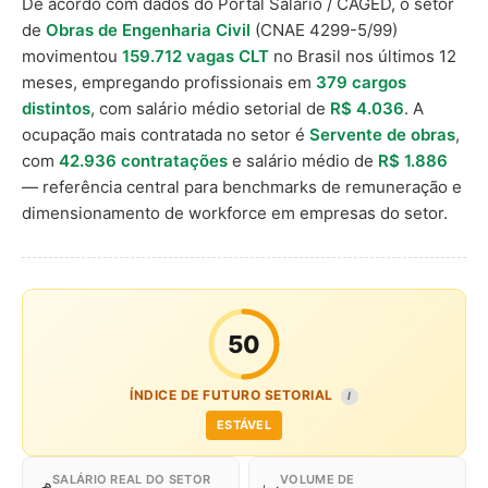
De acordo com dados do Portal Salário / CAGED, o setor
de
Obras de Engenharia Civil
(CNAE 4299-5/99)
movimentou
159.712 vagas CLT
no Brasil nos últimos 12
meses, empregando profissionais em
379 cargos
distintos
, com salário médio setorial de
R$ 4.036
. A
ocupação mais contratada no setor é
Servente de obras
,
com
42.936 contratações
e salário médio de
R$ 1.886
— referência central para benchmarks de remuneração e
dimensionamento de workforce em empresas do setor.
50
ÍNDICE DE FUTURO SETORIAL
I
ESTÁVEL
SALÁRIO REAL DO SETOR
VOLUME DE