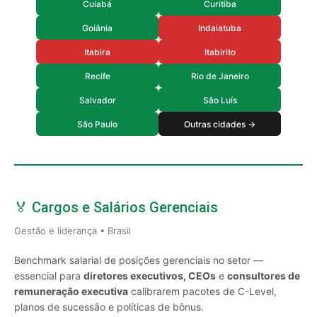
Cuiabá
Curitiba
Goiânia
Indaiatuba
Itabira
Itabirito
Recife
Rio de Janeiro
Salvador
São Luís
São Paulo
Outras cidades →
🏅 Cargos e Salários Gerenciais
Gestão e liderança • Brasil
Benchmark salarial de posições gerenciais no setor —
essencial para
diretores executivos, CEOs
e
consultores de
remuneração executiva
calibrarem pacotes de C-Level,
planos de sucessão e políticas de bônus.