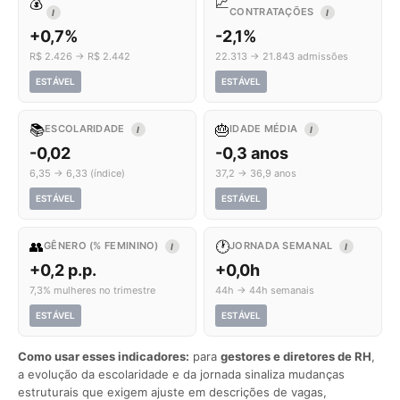
💰
📈
CONTRATAÇÕES
I
I
+0,7%
-2,1%
R$ 2.426 → R$ 2.442
22.313 → 21.843 admissões
ESTÁVEL
ESTÁVEL
📚
🎂
ESCOLARIDADE
IDADE MÉDIA
I
I
-0,02
-0,3 anos
6,35 → 6,33 (índice)
37,2 → 36,9 anos
ESTÁVEL
ESTÁVEL
👥
🕐
GÊNERO (% FEMININO)
JORNADA SEMANAL
I
I
+0,2 p.p.
+0,0h
7,3% mulheres no trimestre
44h → 44h semanais
ESTÁVEL
ESTÁVEL
Como usar esses indicadores:
para
gestores e diretores de RH
,
a evolução da escolaridade e da jornada sinaliza mudanças
estruturais que exigem ajuste em descrições de vagas,