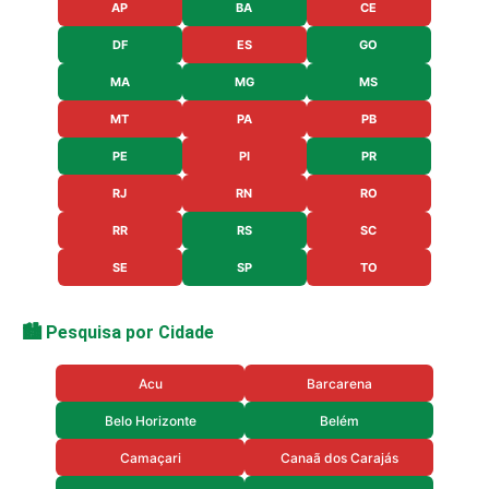
AP
BA
CE
DF
ES
GO
MA
MG
MS
MT
PA
PB
PE
PI
PR
RJ
RN
RO
RR
RS
SC
SE
SP
TO
🏙️ Pesquisa por Cidade
Acu
Barcarena
Belo Horizonte
Belém
Camaçari
Canaã dos Carajás