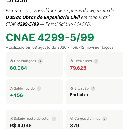
Pesquisa cargos e salários de empresas do segmento de
Outras Obras de Engenharia Civil
em todo Brasil —
CNAE
4299-5/99
— Portal Salário / CAGED.
CNAE 4299-5/99
Atualizado em
03 agosto de 2026
• 159.712 movimentações
📥 Contratações
📤 Demissões
i
i
80.084
79.628
⚖️ Saldo líquido
🔄 Situação
i
i
Em baixa
+456
💰 Salário médio do setor
🎯 Cargos distintos
i
i
R$ 4.036
379