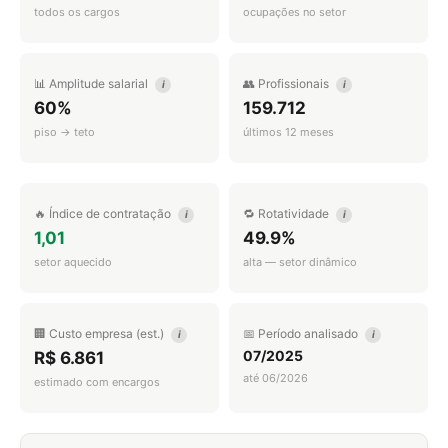
todos os cargos
ocupações no setor
📊 Amplitude salarial
👥 Profissionais
i
i
60%
159.712
piso → teto
últimos 12 meses
🔥 Índice de contratação
🔁 Rotatividade
i
i
1,01
49.9%
setor aquecido
alta — setor dinâmico
🏢 Custo empresa (est.)
📅 Período analisado
i
i
07/2025
R$ 6.861
até 06/2026
estimado com encargos