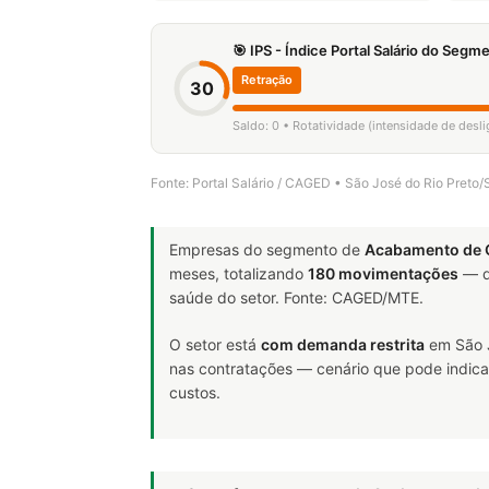
🎯 IPS - Índice Portal Salário do Seg
Retração
30
Saldo: 0 • Rotatividade (intensidade de des
Fonte: Portal Salário / CAGED • São José do Rio Preto
Empresas do segmento de
Acabamento de 
meses, totalizando
180 movimentações
— d
saúde do setor. Fonte: CAGED/MTE.
O setor está
com demanda restrita
em São J
nas contratações — cenário que pode indicar
custos.