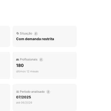
🔄 Situação
i
Com demanda restrita
👥 Profissionais
i
180
últimos 12 meses
📅 Período analisado
i
07/2025
até 06/2026