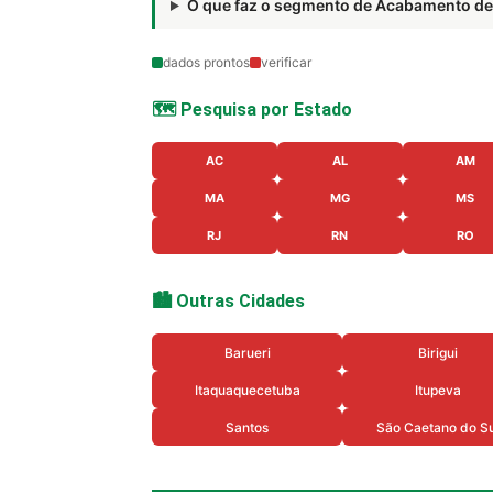
O que faz o segmento de Acabamento d
dados prontos
verificar
🗺️ Pesquisa por Estado
AC
AL
AM
MA
MG
MS
RJ
RN
RO
🏙️ Outras Cidades
Barueri
Birigui
Itaquaquecetuba
Itupeva
Santos
São Caetano do Su