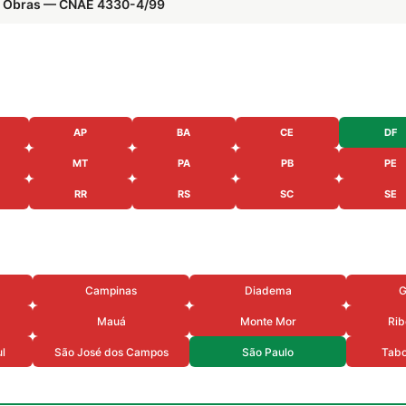
e Obras — CNAE 4330-4/99
AP
BA
CE
DF
MT
PA
PB
PE
RR
RS
SC
SE
Campinas
Diadema
G
Mauá
Monte Mor
Rib
l
São José dos Campos
São Paulo
Tabo