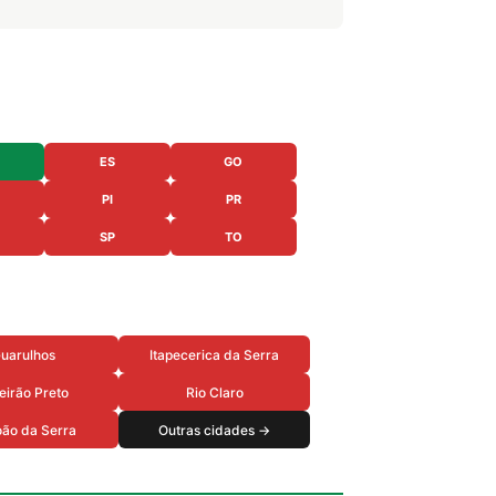
ES
GO
PI
PR
SP
TO
uarulhos
Itapecerica da Serra
eirão Preto
Rio Claro
ão da Serra
Outras cidades →