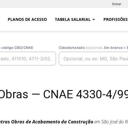
Entrar
PLANOS DE ACESSO
TABELA SALARIAL
PROFISSÕES
ou código CBO/CNAE
Cidade/estado
(opcional)
. Em branco = 
Obras — CNAE 4330-4/99
tras Obras de Acabamento da Construção
em São José do R