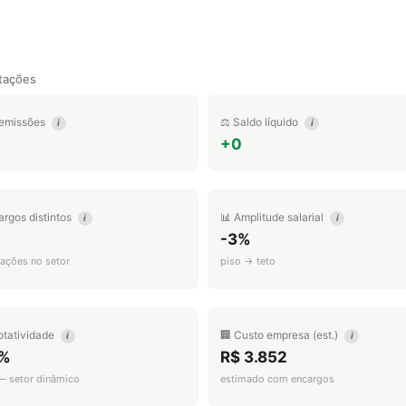
tações
emissões
⚖️ Saldo líquido
i
i
+0
argos distintos
📊 Amplitude salarial
i
i
-3%
ações no setor
piso → teto
otatividade
🏢 Custo empresa (est.)
i
i
%
R$ 3.852
 — setor dinâmico
estimado com encargos