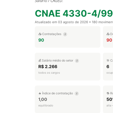
Salário / CAGED.
CNAE 4330-4/99
Atualizado em
03 agosto de 2026
• 180 movimen
📥 Contratações
📤 D
i
90
90
💰 Salário médio do setor
🎯 C
i
R$ 2.266
6
todos os cargos
ocup
🔥 Índice de contratação
🔁 R
i
1,00
50
equilibrado
alta