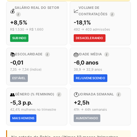
SALÁRIO REAL DO SETOR
VOLUME DE
💰
📈
CONTRATAÇÕES
I
I
+8,5%
-18,1%
R$ 1.530 → R$ 1.660
492 → 403 admissões
SUBINDO
DESACELERANDO
📚
🎂
ESCOLARIDADE
IDADE MÉDIA
I
I
-0,01
-6,0 anos
7,35 → 7,34 (índice)
38,9 → 32,9 anos
ESTÁVEL
REJUVENESCENDO
👥
🕐
GÊNERO (% FEMININO)
JORNADA SEMANAL
I
I
-5,3 p.p.
+2,5h
42,4% mulheres no trimestre
41h → 44h semanais
MAIS HOMENS
AUMENTANDO