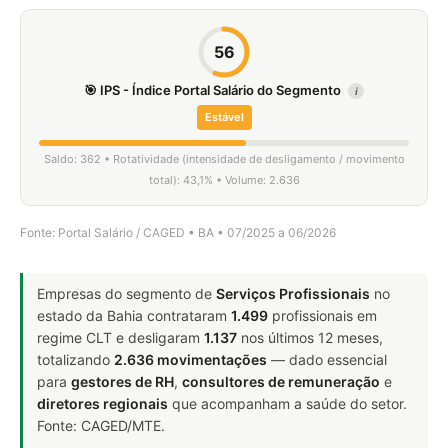
56
🎯 IPS - Índice Portal Salário do Segmento
i
Estável
Saldo: 362 • Rotatividade (intensidade de desligamento / movimento
total): 43,1% • Volume: 2.636
Fonte: Portal Salário / CAGED • BA • 07/2025 a 06/2026
Empresas do segmento de
Serviços Profissionais
no
estado da Bahia contrataram
1.499
profissionais em
regime CLT e desligaram
1.137
nos últimos 12 meses,
totalizando
2.636 movimentações
— dado essencial
para
gestores de RH
,
consultores de remuneração
e
diretores regionais
que acompanham a saúde do setor.
Fonte: CAGED/MTE.