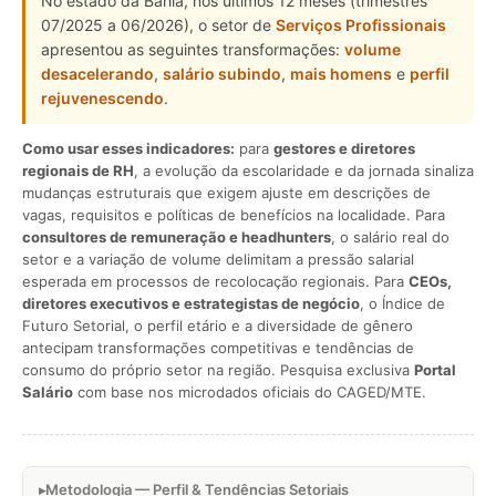
No estado da Bahia, nos últimos 12 meses (trimestres
07/2025 a 06/2026), o setor de
Serviços Profissionais
apresentou as seguintes transformações:
volume
desacelerando
,
salário subindo
,
mais homens
e
perfil
rejuvenescendo
.
Como usar esses indicadores:
para
gestores e diretores
regionais de RH
, a evolução da escolaridade e da jornada sinaliza
mudanças estruturais que exigem ajuste em descrições de
vagas, requisitos e políticas de benefícios na localidade. Para
consultores de remuneração e headhunters
, o salário real do
setor e a variação de volume delimitam a pressão salarial
esperada em processos de recolocação regionais. Para
CEOs,
diretores executivos e estrategistas de negócio
, o Índice de
Futuro Setorial, o perfil etário e a diversidade de gênero
antecipam transformações competitivas e tendências de
consumo do próprio setor na região. Pesquisa exclusiva
Portal
Salário
com base nos microdados oficiais do CAGED/MTE.
Metodologia — Perfil & Tendências Setoriais