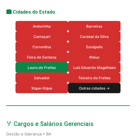
🏙️ Cidades do Estado
Andorinha
Barreiras
Camaçari
Cardeal da Silva
Correntina
Eunápolis
Feira de Santana
Ilhéus
Lauro de Freitas
Luís Eduardo Magalhaes
Salvador
Teixeira de Freitas
Xique-Xique
Outras cidades →
🏅 Cargos e Salários Gerenciais
Gestão e liderança • BA