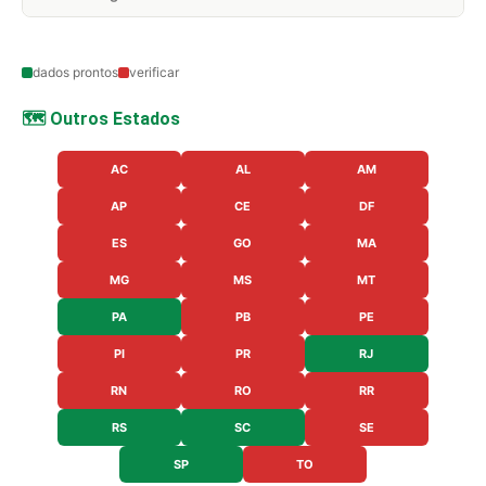
dados prontos
verificar
🗺️ Outros Estados
AC
AL
AM
AP
CE
DF
ES
GO
MA
MG
MS
MT
PA
PB
PE
PI
PR
RJ
RN
RO
RR
RS
SC
SE
SP
TO