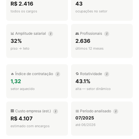
R$ 2.416
43
todos os cargos
ocupações no setor
📊 Amplitude salarial
👥 Profissionais
i
i
32%
2.636
piso → teto
últimos 12 meses
🔥 Índice de contratação
🔁 Rotatividade
i
i
1,32
43.1%
setor aquecido
alta — setor dinâmico
🏢 Custo empresa (est.)
📅 Período analisado
i
i
07/2025
R$ 4.107
até 06/2026
estimado com encargos