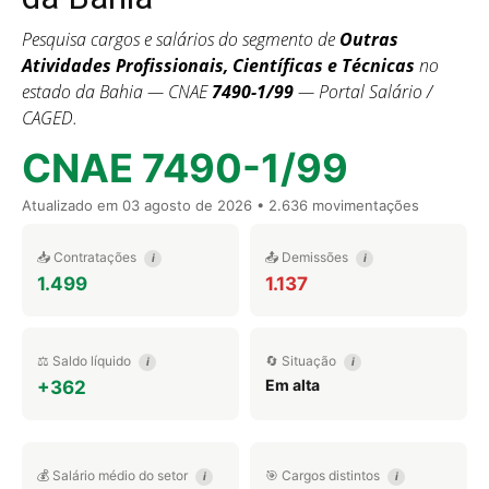
Pesquisa cargos e salários do segmento de
Outras
Atividades Profissionais, Científicas e Técnicas
no
estado da Bahia — CNAE
7490-1/99
— Portal Salário /
CAGED.
CNAE 7490-1/99
Atualizado em
03 agosto de 2026
• 2.636 movimentações
📥 Contratações
📤 Demissões
i
i
1.499
1.137
⚖️ Saldo líquido
🔄 Situação
i
i
Em alta
+362
💰 Salário médio do setor
🎯 Cargos distintos
i
i