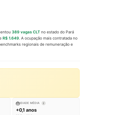
mentou
389 vagas CLT
no estado do Pará
de
R$ 1.649
. A ocupação mais contratada no
 benchmarks regionais de remuneração e
🎂
IDADE MÉDIA
I
+0,1 anos