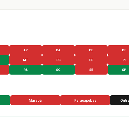
AP
BA
CE
DF
MT
PB
PE
PI
RS
SC
SE
SP
Marabá
Parauapebas
Outr