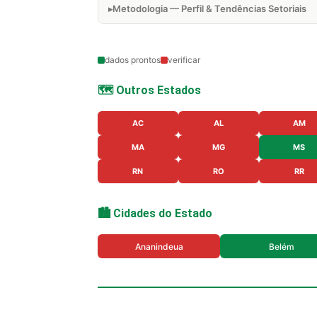
Metodologia — Perfil & Tendências Setoriais
dados prontos
verificar
🗺️ Outros Estados
AC
AL
AM
MA
MG
MS
RN
RO
RR
🏙️ Cidades do Estado
Ananindeua
Belém