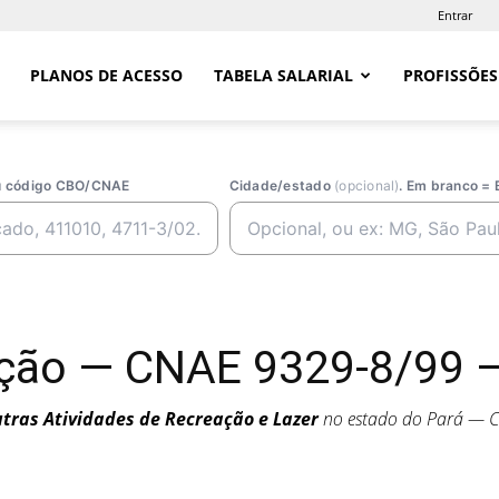
Entrar
PLANOS DE ACESSO
TABELA SALARIAL
PROFISSÕES
ou código CBO/CNAE
Cidade/estado
(opcional)
. Em branco = 
ção — CNAE 9329-8/99 —
tras Atividades de Recreação e Lazer
no estado do Pará — 