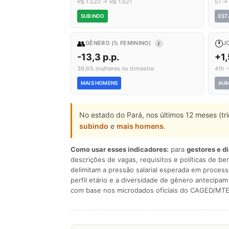
R$ 1.520 → R$ 1.621
51 →
SUBINDO
EST
👥
🕐
GÊNERO (% FEMININO)
J
I
-13,3 p.p.
+1
39,6% mulheres no trimestre
41h 
MAIS HOMENS
AU
No estado do Pará, nos últimos 12 meses (t
subindo
e
mais homens
.
Como usar esses indicadores:
para
gestores e d
descrições de vagas, requisitos e políticas de be
delimitam a pressão salarial esperada em process
perfil etário e a diversidade de gênero antecip
com base nos microdados oficiais do CAGED/MTE