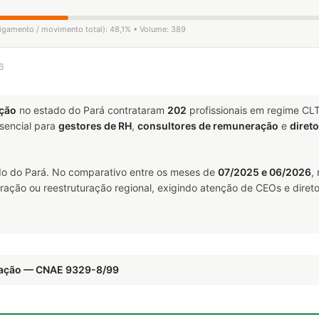
ligamento / movimento total): 48,1% • Volume: 389
6
ação
no estado do Pará contrataram
202
profissionais em regime CL
encial para
gestores de RH
,
consultores de remuneração
e
diret
o do Pará. No comparativo entre os meses de
07/2025 e 06/2026
,
ração ou reestruturação regional, exigindo atenção de CEOs e direto
reação — CNAE 9329-8/99