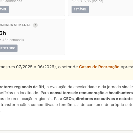
 53 admissões
6,88 → 6,85 (índice)
ÁVEL
ESTÁVEL
ORNADA SEMANAL
I
,5h
→ 43h semanais
MENTANDO
rimestres 07/2025 a 06/2026), o setor de
Casas de Recreação
aprese
iretores regionais de RH
, a evolução da escolaridade e da jornada sina
nefícios na localidade. Para
consultores de remuneração e headhunters
os de recolocação regionais. Para
CEOs, diretores executivos e estrat
am transformações competitivas e tendências de consumo do próprio seto
.