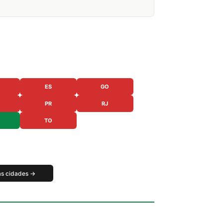
ES
GO
PR
RJ
TO
as cidades →