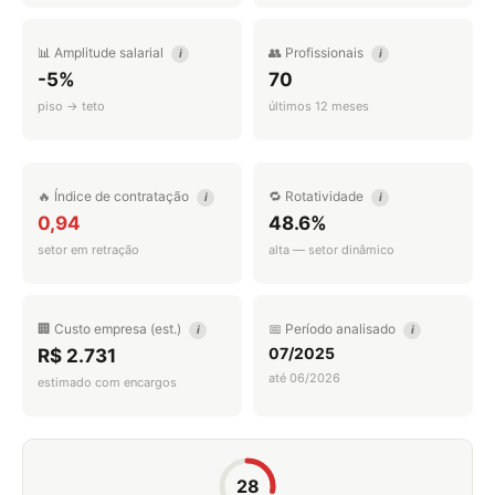
📊 Amplitude salarial
👥 Profissionais
i
i
-5%
70
piso → teto
últimos 12 meses
🔥 Índice de contratação
🔁 Rotatividade
i
i
0,94
48.6%
setor em retração
alta — setor dinâmico
🏢 Custo empresa (est.)
📅 Período analisado
i
i
07/2025
R$ 2.731
até 06/2026
estimado com encargos
28