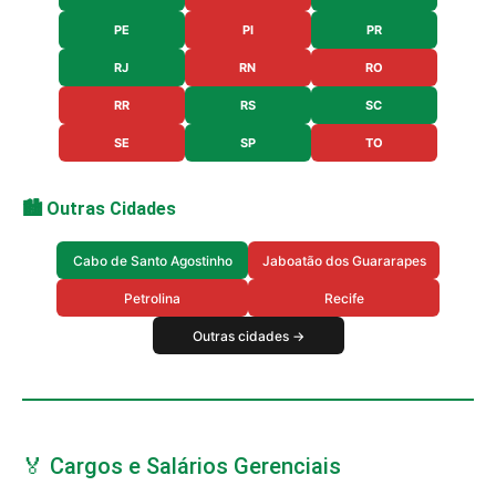
PE
PI
PR
RJ
RN
RO
RR
RS
SC
SE
SP
TO
🏙️ Outras Cidades
Cabo de Santo Agostinho
Jaboatão dos Guararapes
Petrolina
Recife
Outras cidades →
🏅 Cargos e Salários Gerenciais