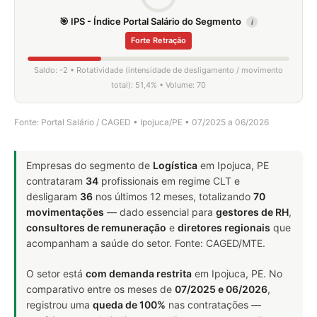
🎯 IPS - Índice Portal Salário do Segmento
i
Forte Retração
Saldo: -2 • Rotatividade (intensidade de desligamento / movimento
total): 51,4% • Volume: 70
Fonte: Portal Salário / CAGED • Ipojuca/PE • 07/2025 a 06/2026
Empresas do segmento de
Logística
em Ipojuca, PE
contrataram
34
profissionais em regime CLT e
desligaram
36
nos últimos 12 meses, totalizando
70
movimentações
— dado essencial para
gestores de RH
,
consultores de remuneração
e
diretores regionais
que
acompanham a saúde do setor. Fonte: CAGED/MTE.
O setor está
com demanda restrita
em Ipojuca, PE. No
comparativo entre os meses de
07/2025 e 06/2026
,
registrou uma
queda de 100%
nas contratações —