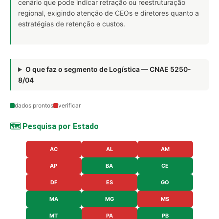
cenário que pode indicar retração ou reestruturação
regional, exigindo atenção de CEOs e diretores quanto a
estratégias de retenção e custos.
O que faz o segmento de Logística — CNAE 5250-
8/04
dados prontos
verificar
🗺️ Pesquisa por Estado
AC
AL
AM
AP
BA
CE
DF
ES
GO
MA
MG
MS
MT
PA
PB