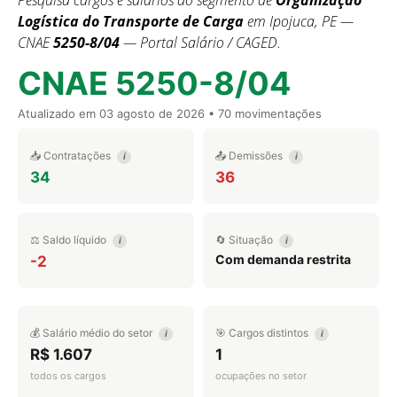
Pesquisa cargos e salários do segmento de
Organização
Logística do Transporte de Carga
em Ipojuca, PE —
CNAE
5250-8/04
— Portal Salário / CAGED.
CNAE 5250-8/04
Atualizado em
03 agosto de 2026
• 70 movimentações
📥 Contratações
📤 Demissões
i
i
34
36
⚖️ Saldo líquido
🔄 Situação
i
i
Com demanda restrita
-2
💰 Salário médio do setor
🎯 Cargos distintos
i
i
R$ 1.607
1
todos os cargos
ocupações no setor