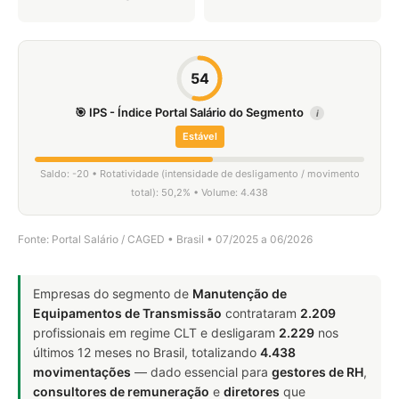
54
🎯 IPS - Índice Portal Salário do Segmento
i
Estável
Saldo: -20 • Rotatividade (intensidade de desligamento / movimento
total): 50,2% • Volume: 4.438
Fonte: Portal Salário / CAGED • Brasil • 07/2025 a 06/2026
Empresas do segmento de
Manutenção de
Equipamentos de Transmissão
contrataram
2.209
profissionais em regime CLT e desligaram
2.229
nos
últimos 12 meses no Brasil, totalizando
4.438
movimentações
— dado essencial para
gestores de RH
,
consultores de remuneração
e
diretores
que