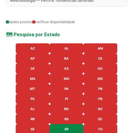
Metodologia — Perfil & Tendências Setoriais
dados prontos
verificar disponibilidade
🗺️ Pesquisa por Estado
AC
AL
AM
AP
BA
CE
DF
ES
GO
MA
MG
MS
MT
PA
PB
PE
PI
PR
RJ
RN
RO
RR
RS
SC
SE
SP
TO