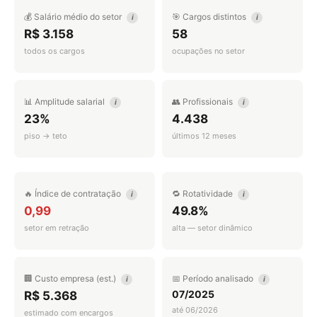
💰 Salário médio do setor
🎯 Cargos distintos
i
i
R$ 3.158
58
todos os cargos
ocupações no setor
📊 Amplitude salarial
👥 Profissionais
i
i
23%
4.438
piso → teto
últimos 12 meses
🔥 Índice de contratação
🔁 Rotatividade
i
i
0,99
49.8%
setor em retração
alta — setor dinâmico
🏢 Custo empresa (est.)
📅 Período analisado
i
i
07/2025
R$ 5.368
até 06/2026
estimado com encargos