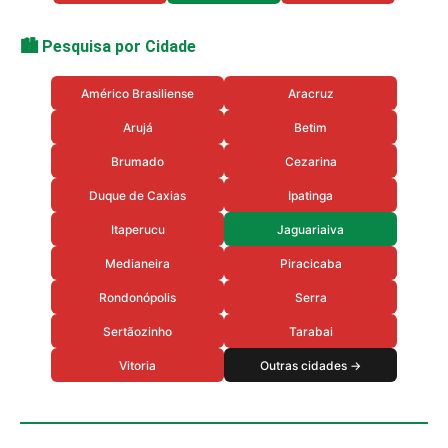
🏙️ Pesquisa por Cidade
Américo Brasiliense
Aracruz
Arujá
Betim
Brumado
Cezarina
Duque de Caxias
Ipatinga
Itaperucu
Jaguariaiva
Medianeira
Piracicaba
Rondonópolis
Serra
Sertãozinho
Tarabai
Vitoria
Outras cidades →