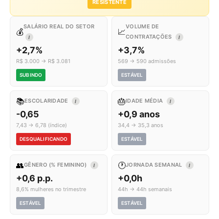
RESISTENTE
SALÁRIO REAL DO SETOR
VOLUME DE
💰
📈
CONTRATAÇÕES
I
I
+2,7%
+3,7%
R$ 3.000 → R$ 3.081
569 → 590 admissões
SUBINDO
ESTÁVEL
📚
🎂
ESCOLARIDADE
IDADE MÉDIA
I
I
-0,65
+0,9 anos
7,43 → 6,78 (índice)
34,4 → 35,3 anos
DESQUALIFICANDO
ESTÁVEL
👥
🕐
GÊNERO (% FEMININO)
JORNADA SEMANAL
I
I
+0,6 p.p.
+0,0h
8,6% mulheres no trimestre
44h → 44h semanais
ESTÁVEL
ESTÁVEL