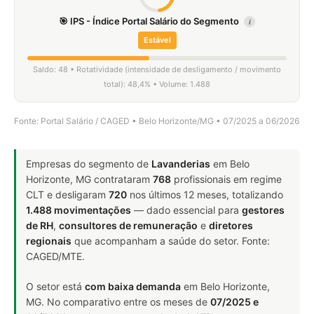
🎯 IPS - Índice Portal Salário do Segmento
i
Estável
Saldo: 48 • Rotatividade (intensidade de desligamento / movimento
total): 48,4% • Volume: 1.488
Fonte: Portal Salário / CAGED • Belo Horizonte/MG • 07/2025 a 06/2026
Empresas do segmento de
Lavanderias
em Belo
Horizonte, MG contrataram
768
profissionais em regime
CLT e desligaram
720
nos últimos 12 meses, totalizando
1.488 movimentações
— dado essencial para
gestores
de RH
,
consultores de remuneração
e
diretores
regionais
que acompanham a saúde do setor. Fonte:
CAGED/MTE.
O setor está
com baixa demanda
em Belo Horizonte,
MG. No comparativo entre os meses de
07/2025 e