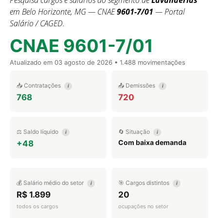
Pesquisa cargos e salários do segmento de
Lavanderias
em Belo Horizonte, MG — CNAE
9601-7/01
— Portal
Salário / CAGED.
CNAE 9601-7/01
Atualizado em
03 agosto de 2026
• 1.488 movimentações
📥 Contratações
📤 Demissões
i
i
768
720
⚖️ Saldo líquido
🔄 Situação
i
i
Com baixa demanda
+48
💰 Salário médio do setor
🎯 Cargos distintos
i
i
R$ 1.899
20
todos os cargos
ocupações no setor