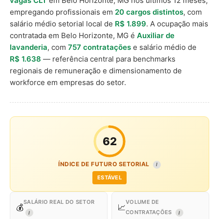
vagas CLT
em Belo Horizonte, MG nos últimos 12 meses,
empregando profissionais em
20 cargos distintos
, com
salário médio setorial local de
R$ 1.899
. A ocupação mais
contratada em Belo Horizonte, MG é
Auxiliar de
lavanderia
, com
757 contratações
e salário médio de
R$ 1.638
— referência central para benchmarks
regionais de remuneração e dimensionamento de
workforce em empresas do setor.
62
ÍNDICE DE FUTURO SETORIAL
I
ESTÁVEL
SALÁRIO REAL DO SETOR
VOLUME DE
💰
📈
CONTRATAÇÕES
I
I