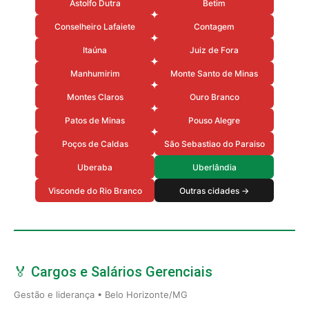
Astolfo Dutra
Betim
Conselheiro Lafaiete
Contagem
Itaúna
Juiz de Fora
Manhumirim
Monte Santo de Minas
Montes Claros
Ouro Branco
Patos de Minas
Pouso Alegre
Poços de Caldas
São Sebastiao do Paraiso
Uberaba
Uberlândia
Visconde do Rio Branco
Outras cidades →
🏅 Cargos e Salários Gerenciais
Gestão e liderança • Belo Horizonte/MG