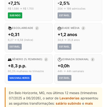
+7,2%
-2,5%
R$ 1.586 → R$ 1.700
204 → 199 admissões
SUBINDO
ESTÁVEL
📚
🎂
ESCOLARIDADE
IDADE MÉDIA
I
I
+0,31
+1,2 anos
6,27 → 6,58 (índice)
34,6 → 35,8 anos
ESTÁVEL
ESTÁVEL
👥
🕐
GÊNERO (% FEMININO)
JORNADA SEMANAL
I
I
+8,3 p.p.
+0,0h
60,3% mulheres no trimestre
44h → 44h semanais
MAIS MULHERES
ESTÁVEL
Em Belo Horizonte, MG, nos últimos 12 meses (trimestres
07/2025 a 06/2026), o setor de
Lavanderias
apresentou
as seguintes transformações:
salário subindo
e
mais