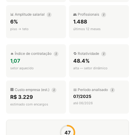
📊 Amplitude salarial
👥 Profissionais
i
i
6%
1.488
piso → teto
últimos 12 meses
🔥 Índice de contratação
🔁 Rotatividade
i
i
1,07
48.4%
setor aquecido
alta — setor dinâmico
🏢 Custo empresa (est.)
📅 Período analisado
i
i
07/2025
R$ 3.229
até 06/2026
estimado com encargos
47