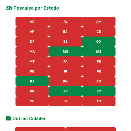
🗺️ Pesquisa por Estado
AC
AL
AM
AP
BA
CE
DF
ES
GO
MA
MG
MS
MT
PA
PB
PE
PI
PR
RJ
RN
RO
RR
RS
SC
SE
SP
TO
🏙️ Outras Cidades