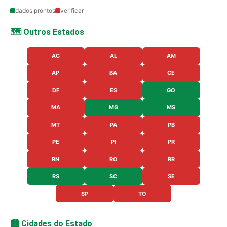
dados prontos
verificar
🗺️ Outros Estados
AC
AL
AM
AP
BA
CE
DF
ES
GO
MA
MG
MS
MT
PA
PB
PE
PI
PR
RN
RO
RR
RS
SC
SE
SP
TO
🏙️ Cidades do Estado