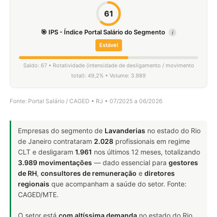
61
🎯 IPS - Índice Portal Salário do Segmento
i
Estável
Saldo: 67 • Rotatividade (intensidade de desligamento / movimento
total): 49,2% • Volume: 3.989
Fonte: Portal Salário / CAGED • RJ • 07/2025 a 06/2026
Empresas do segmento de
Lavanderias
no estado do Rio
de Janeiro contrataram
2.028
profissionais em regime
CLT e desligaram
1.961
nos últimos 12 meses, totalizando
3.989 movimentações
— dado essencial para
gestores
de RH
,
consultores de remuneração
e
diretores
regionais
que acompanham a saúde do setor. Fonte:
CAGED/MTE.
O setor está
com altíssima demanda
no estado do Rio