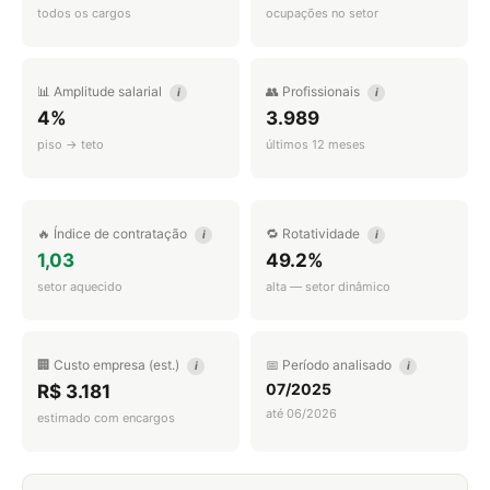
todos os cargos
ocupações no setor
📊 Amplitude salarial
👥 Profissionais
i
i
4%
3.989
piso → teto
últimos 12 meses
🔥 Índice de contratação
🔁 Rotatividade
i
i
1,03
49.2%
setor aquecido
alta — setor dinâmico
🏢 Custo empresa (est.)
📅 Período analisado
i
i
07/2025
R$ 3.181
até 06/2026
estimado com encargos