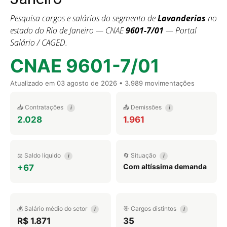
Pesquisa cargos e salários do segmento de
Lavanderias
no
estado do Rio de Janeiro — CNAE
9601-7/01
— Portal
Salário / CAGED.
CNAE 9601-7/01
Atualizado em
03 agosto de 2026
• 3.989 movimentações
📥 Contratações
📤 Demissões
i
i
2.028
1.961
⚖️ Saldo líquido
🔄 Situação
i
i
Com altíssima demanda
+67
💰 Salário médio do setor
🎯 Cargos distintos
i
i
R$ 1.871
35