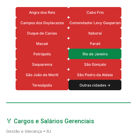
Angra dos Reis
Cabo Frio
Campos dos Goytacazes
Comendador Levy Gasparian
Duque de Caxias
Itaboraí
Macaé
Parati
Petrópolis
Rio de Janeiro
Saquarema
São Gonçalo
São João de Meriti
São Pedro da Aldeia
Teresópolis
Outras cidades →
🏅 Cargos e Salários Gerenciais
Gestão e liderança • RJ