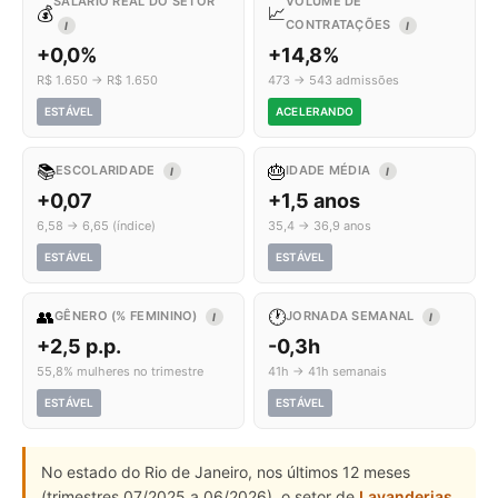
SALÁRIO REAL DO SETOR
VOLUME DE
💰
📈
CONTRATAÇÕES
I
I
+0,0%
+14,8%
R$ 1.650 → R$ 1.650
473 → 543 admissões
ESTÁVEL
ACELERANDO
📚
🎂
ESCOLARIDADE
IDADE MÉDIA
I
I
+0,07
+1,5 anos
6,58 → 6,65 (índice)
35,4 → 36,9 anos
ESTÁVEL
ESTÁVEL
👥
🕐
GÊNERO (% FEMININO)
JORNADA SEMANAL
I
I
+2,5 p.p.
-0,3h
55,8% mulheres no trimestre
41h → 41h semanais
ESTÁVEL
ESTÁVEL
No estado do Rio de Janeiro, nos últimos 12 meses
(trimestres 07/2025 a 06/2026), o setor de
Lavanderias