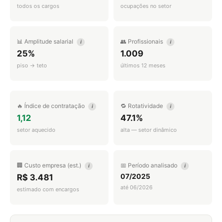
todos os cargos
ocupações no setor
📊 Amplitude salarial
👥 Profissionais
i
i
25%
1.009
piso → teto
últimos 12 meses
🔥 Índice de contratação
🔁 Rotatividade
i
i
1,12
47.1%
setor aquecido
alta — setor dinâmico
🏢 Custo empresa (est.)
📅 Período analisado
i
i
07/2025
R$ 3.481
até 06/2026
estimado com encargos