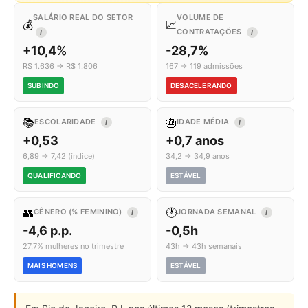
SALÁRIO REAL DO SETOR
VOLUME DE
💰
📈
CONTRATAÇÕES
I
I
+10,4%
-28,7%
R$ 1.636 → R$ 1.806
167 → 119 admissões
SUBINDO
DESACELERANDO
📚
🎂
ESCOLARIDADE
IDADE MÉDIA
I
I
+0,53
+0,7 anos
6,89 → 7,42 (índice)
34,2 → 34,9 anos
QUALIFICANDO
ESTÁVEL
👥
🕐
GÊNERO (% FEMININO)
JORNADA SEMANAL
I
I
-4,6 p.p.
-0,5h
27,7% mulheres no trimestre
43h → 43h semanais
MAIS HOMENS
ESTÁVEL