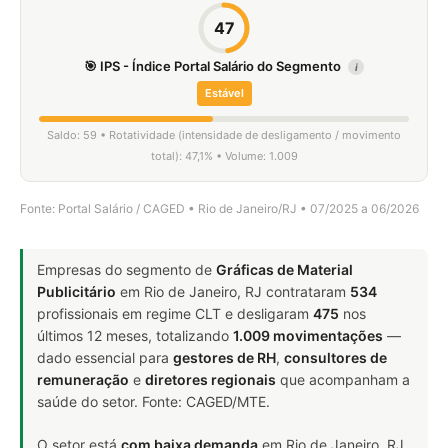
47
🎯 IPS - Índice Portal Salário do Segmento
i
Estável
Saldo: 59 • Rotatividade (intensidade de desligamento / movimento
total): 47,1% • Volume: 1.009
Fonte: Portal Salário / CAGED • Rio de Janeiro/RJ • 07/2025 a 06/2026
Empresas do segmento de
Gráficas de Material
Publicitário
em Rio de Janeiro, RJ contrataram
534
profissionais em regime CLT e desligaram
475
nos
últimos 12 meses, totalizando
1.009 movimentações
—
dado essencial para
gestores de RH
,
consultores de
remuneração
e
diretores regionais
que acompanham a
saúde do setor. Fonte: CAGED/MTE.
O setor está
com baixa demanda
em Rio de Janeiro, RJ.