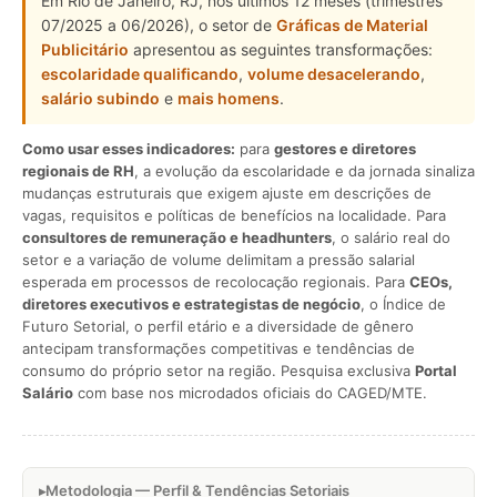
Em Rio de Janeiro, RJ, nos últimos 12 meses (trimestres
07/2025 a 06/2026), o setor de
Gráficas de Material
Publicitário
apresentou as seguintes transformações:
escolaridade qualificando
,
volume desacelerando
,
salário subindo
e
mais homens
.
Como usar esses indicadores:
para
gestores e diretores
regionais de RH
, a evolução da escolaridade e da jornada sinaliza
mudanças estruturais que exigem ajuste em descrições de
vagas, requisitos e políticas de benefícios na localidade. Para
consultores de remuneração e headhunters
, o salário real do
setor e a variação de volume delimitam a pressão salarial
esperada em processos de recolocação regionais. Para
CEOs,
diretores executivos e estrategistas de negócio
, o Índice de
Futuro Setorial, o perfil etário e a diversidade de gênero
antecipam transformações competitivas e tendências de
consumo do próprio setor na região. Pesquisa exclusiva
Portal
Salário
com base nos microdados oficiais do CAGED/MTE.
Metodologia — Perfil & Tendências Setoriais