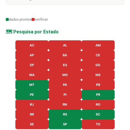
dados prontos
verificar
🗺️ Pesquisa por Estado
AC
AL
AM
AP
BA
CE
DF
ES
GO
MA
MG
MS
MT
PA
PB
PE
PI
PR
RJ
RN
RO
RR
RS
SC
SE
SP
TO