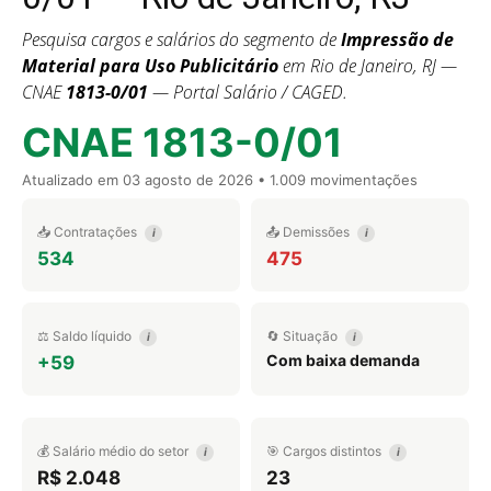
Pesquisa cargos e salários do segmento de
Impressão de
Material para Uso Publicitário
em Rio de Janeiro, RJ —
CNAE
1813-0/01
— Portal Salário / CAGED.
CNAE 1813-0/01
Atualizado em
03 agosto de 2026
• 1.009 movimentações
📥 Contratações
📤 Demissões
i
i
534
475
⚖️ Saldo líquido
🔄 Situação
i
i
Com baixa demanda
+59
💰 Salário médio do setor
🎯 Cargos distintos
i
i
R$ 2.048
23