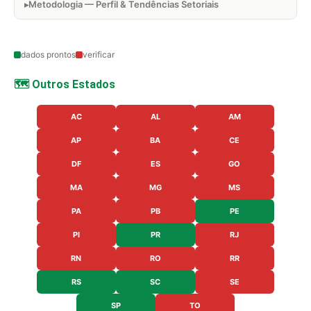
Metodologia — Perfil & Tendências Setoriais
dados prontos
verificar
🗺️ Outros Estados
AC
AL
AM
AP
BA
CE
DF
ES
GO
MA
MG
MS
PA
PB
PE
PI
PR
RJ
RN
RO
RR
RS
SC
SE
SP
TO