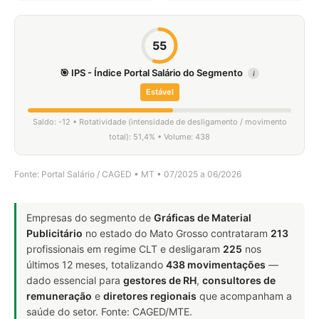
55
🎯 IPS - Índice Portal Salário do Segmento
i
Estável
Saldo: -12 • Rotatividade (intensidade de desligamento / movimento
total): 51,4% • Volume: 438
Fonte: Portal Salário / CAGED • MT • 07/2025 a 06/2026
Empresas do segmento de
Gráficas de Material
Publicitário
no estado do Mato Grosso contrataram
213
profissionais em regime CLT e desligaram
225
nos
últimos 12 meses, totalizando
438 movimentações
—
dado essencial para
gestores de RH
,
consultores de
remuneração
e
diretores regionais
que acompanham a
saúde do setor. Fonte: CAGED/MTE.