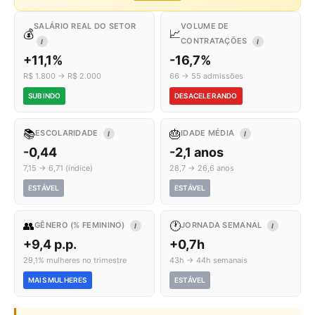
SALÁRIO REAL DO SETOR
VOLUME DE
💰
📈
CONTRATAÇÕES
I
I
+11,1%
-16,7%
R$ 1.800 → R$ 2.000
66 → 55 admissões
SUBINDO
DESACELERANDO
📚
🎂
ESCOLARIDADE
IDADE MÉDIA
I
I
-0,44
-2,1 anos
7,15 → 6,71 (índice)
28,7 → 26,6 anos
ESTÁVEL
ESTÁVEL
👥
🕐
GÊNERO (% FEMININO)
JORNADA SEMANAL
I
I
+9,4 p.p.
+0,7h
29,1% mulheres no trimestre
43h → 44h semanais
MAIS MULHERES
ESTÁVEL