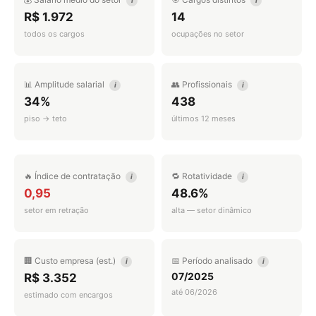
i
i
R$ 1.972
14
todos os cargos
ocupações no setor
📊 Amplitude salarial
👥 Profissionais
i
i
34%
438
piso → teto
últimos 12 meses
🔥 Índice de contratação
🔁 Rotatividade
i
i
0,95
48.6%
setor em retração
alta — setor dinâmico
🏢 Custo empresa (est.)
📅 Período analisado
i
i
07/2025
R$ 3.352
até 06/2026
estimado com encargos