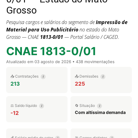
Grosso
Pesquisa cargos e salários do segmento de
Impressão de
Material para Uso Publicitário
no estado do Mato
Grosso — CNAE
1813-0/01
— Portal Salário / CAGED.
CNAE 1813-0/01
Atualizado em
03 agosto de 2026
• 438 movimentações
📥 Contratações
📤 Demissões
i
i
213
225
⚖️ Saldo líquido
🔄 Situação
i
i
Com altíssima demanda
-12
💰 Salário médio do setor
🎯 Cargos distintos