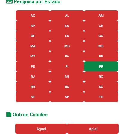
🗺️ Pesquisa por Estado
AC
AL
AM
AP
BA
CE
DF
ES
GO
MA
MG
MS
MT
PA
PB
PE
PI
PR
RJ
RN
RO
RR
RS
SC
SE
SP
TO
🏙️ Outras Cidades
Aguai
Apiaí