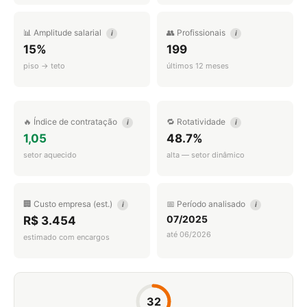
📊 Amplitude salarial
👥 Profissionais
i
i
15%
199
piso → teto
últimos 12 meses
🔥 Índice de contratação
🔁 Rotatividade
i
i
1,05
48.7%
setor aquecido
alta — setor dinâmico
🏢 Custo empresa (est.)
📅 Período analisado
i
i
07/2025
R$ 3.454
até 06/2026
estimado com encargos
32