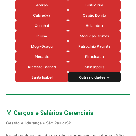
Araras
BiritiMirim
Cabreúva
Capão Bonito
Conchal
Holambra
Ibiúna
Mogi das Cruzes
Mogi-Guaçu
Patrocínio Paulista
Piedade
Piracicaba
Ribeirão Branco
Salesopolis
Santa Isabel
Outras cidades →
🏅 Cargos e Salários Gerenciais
Gestão e liderança • São Paulo/SP
Benchmark salarial de posições gerenciais no setor em São