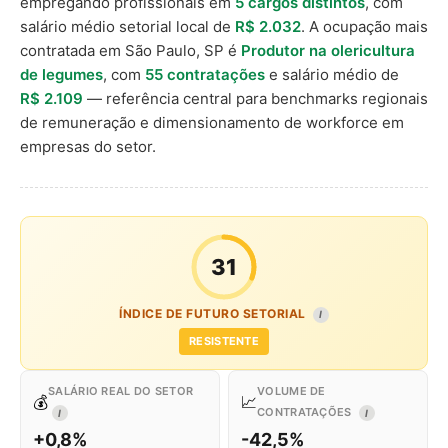
empregando profissionais em
5 cargos distintos
, com
salário médio setorial local de
R$ 2.032
. A ocupação mais
contratada em São Paulo, SP é
Produtor na olericultura
de legumes
, com
55 contratações
e salário médio de
R$ 2.109
— referência central para benchmarks regionais
de remuneração e dimensionamento de workforce em
empresas do setor.
31
ÍNDICE DE FUTURO SETORIAL
I
RESISTENTE
SALÁRIO REAL DO SETOR
VOLUME DE
💰
📈
CONTRATAÇÕES
I
I
+0,8%
-42,5%