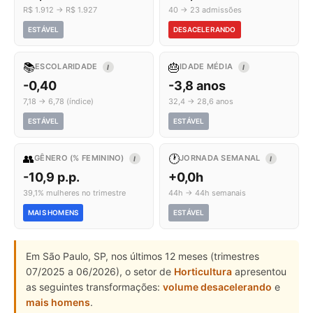
R$ 1.912 → R$ 1.927
40 → 23 admissões
ESTÁVEL
DESACELERANDO
📚
🎂
ESCOLARIDADE
IDADE MÉDIA
I
I
-0,40
-3,8 anos
7,18 → 6,78 (índice)
32,4 → 28,6 anos
ESTÁVEL
ESTÁVEL
👥
🕐
GÊNERO (% FEMININO)
JORNADA SEMANAL
I
I
-10,9 p.p.
+0,0h
39,1% mulheres no trimestre
44h → 44h semanais
MAIS HOMENS
ESTÁVEL
Em São Paulo, SP, nos últimos 12 meses (trimestres
07/2025 a 06/2026), o setor de
Horticultura
apresentou
as seguintes transformações:
volume desacelerando
e
mais homens
.