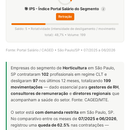
🎯 IPS - Índice Portal Salário do Segmento
i
Retração
Saldo: 5 • Rotatividade (intensidade de desligamento / movimento
total): 48,7% • Volume: 199
Fonte: Portal Salário / CAGED • São Paulo/SP • 07/2025 a 06/2026
Empresas do segmento de
Horticultura
em São Paulo,
SP contrataram
102
profissionais em regime CLT e
desligaram
97
nos últimos 12 meses, totalizando
199
movimentações
— dado essencial para
gestores de RH
,
consultores de remuneração
e
diretores regionais
que
acompanham a saúde do setor. Fonte: CAGED/MTE.
O setor está
com demanda restrita
em São Paulo, SP.
No comparativo entre os meses de
07/2025 e 06/2026
,
registrou uma
queda de 62.5%
nas contratações —