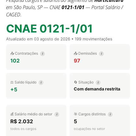
Pesquisa cargos e salários do segmento de
Horticultura
em São Paulo, SP — CNAE
0121-1/01
— Portal Salário /
CAGED.
CNAE 0121-1/01
Atualizado em
03 agosto de 2026
• 199 movimentações
📥 Contratações
📤 Demissões
i
i
102
97
⚖️ Saldo líquido
🔄 Situação
i
i
Com demanda restrita
+5
💰 Salário médio do setor
🎯 Cargos distintos
i
i
R$ 2.032
5
todos os cargos
ocupações no setor