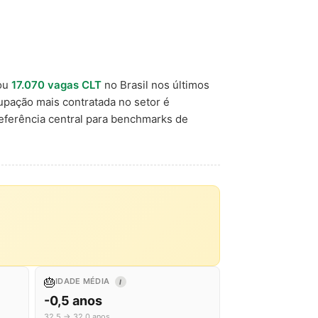
ou
17.070 vagas CLT
no Brasil nos últimos
cupação mais contratada no setor é
ferência central para benchmarks de
🎂
IDADE MÉDIA
I
-0,5 anos
32,5 → 32,0 anos