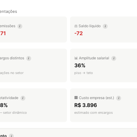
entações
emissões
⚖️ Saldo líquido
i
i
571
-72
argos distintos
📊 Amplitude salarial
i
i
36%
ações no setor
piso → teto
otatividade
🏢 Custo empresa (est.)
i
i
.8%
R$ 3.896
 — setor dinâmico
estimado com encargos
mento
i