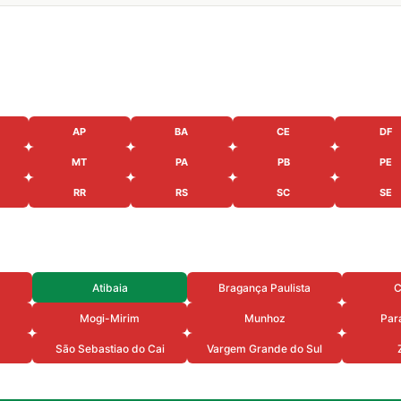
AP
BA
CE
DF
MT
PA
PB
PE
RR
RS
SC
SE
Atibaia
Bragança Paulista
C
Mogi-Mirim
Munhoz
Par
São Sebastiao do Cai
Vargem Grande do Sul