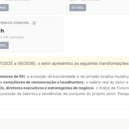
ÁVEL
ESTÁVEL
ORNADA SEMANAL
I
1h
→ 44h semanais
ÁVEL
 07/2025 a 06/2026), o setor apresentou as seguintes transformações
iretores de RH
, a evolução da escolaridade e da jornada sinaliza mudan
ra
consultores de remuneração e headhunters
, o salário real do setor 
s, diretores executivos e estrategistas de negócio
, o Índice de Futuro
sucessão de talentos e tendências de consumo do próprio setor. Pesqu