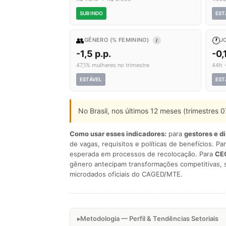
SUBINDO
EST
👥
🕐
GÊNERO (% FEMININO)
J
I
-1,5 p.p.
-0,
47,1% mulheres no trimestre
44h 
ESTÁVEL
EST
No Brasil, nos últimos 12 meses (trimestres
Como usar esses indicadores:
para
gestores e d
de vagas, requisitos e políticas de benefícios. Pa
esperada em processos de recolocação. Para
CEO
gênero antecipam transformações competitivas, 
microdados oficiais do CAGED/MTE.
Metodologia — Perfil & Tendências Setoriais