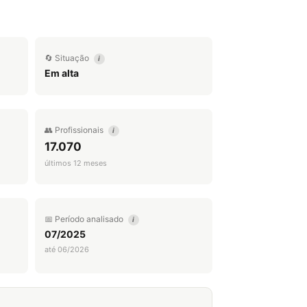
🔄 Situação
i
Em alta
👥 Profissionais
i
17.070
últimos 12 meses
📅 Período analisado
i
07/2025
até 06/2026