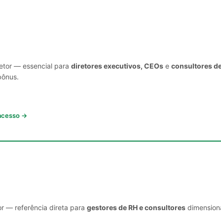
setor — essencial para
diretores executivos, CEOs
e
consultores d
bônus.
 acesso →
or — referência direta para
gestores de RH e consultores
dimensiona