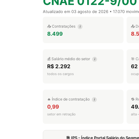
CNAE 0122-9/00
Atualizado em
03 agosto de 2026
• 17.070 movim
📥 Contratações
📤 D
i
8.499
8.
💰 Salário médio do setor
🎯 C
i
R$ 2.292
62
todos os cargos
ocup
🔥 Índice de contratação
🔁 R
i
0,99
49
setor em retração
alta
🎯 IPS - Índice Portal Salário do Seg