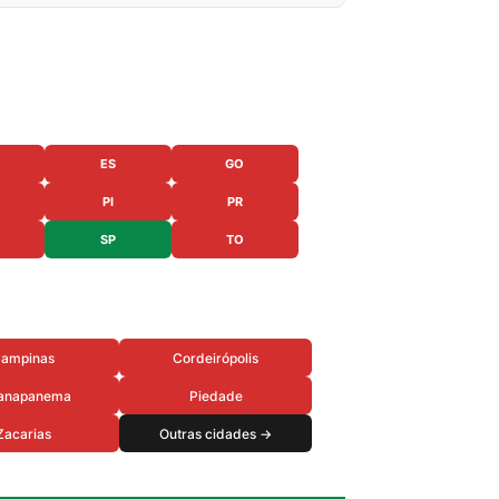
ES
GO
PI
PR
SP
TO
ampinas
Cordeirópolis
anapanema
Piedade
Zacarias
Outras cidades →