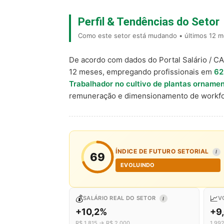
Perfil & Tendências do Setor
Como este setor está mudando • últimos 12 me
De acordo com dados do Portal Salário / C
12 meses, empregando profissionais em
62
Trabalhador no cultivo de plantas ornamen
remuneração e dimensionamento de workfo
ÍNDICE DE FUTURO SETORIAL
I
69
EVOLUINDO
💰
📈
SALÁRIO REAL DO SETOR
V
I
+10,2%
+9
R$ 1.815 → R$ 2.000
1.99