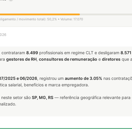
sligamento / movimento total): 50,2% • Volume: 17.070
2026
s
contrataram
8.499
profissionais em regime CLT e desligaram
8.571
ara
gestores de RH
,
consultores de remuneração
e
diretores
que a
07/2025 e 06/2026
, registrou um
aumento de 3.05%
nas contrataçõ
tica salarial, benefícios e marca empregadora.
 neste setor são
SP, MG, RS
— referência geográfica relevante para
alizado.