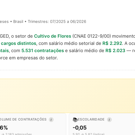
ses • Brasil • Trimestres: 07/2025 a 06/2026
AGED, o setor de
Cultivo de Flores
(CNAE 0122-9/00) moviment
 cargos distintos
, com salário médio setorial de
R$ 2.292
. A o
tais
, com
5.531 contratações
e salário médio de
R$ 2.023
— re
rce em empresas do setor.
📚
OLUME DE CONTRATAÇÕES
ESCOLARIDADE
I
I
,6%
-0,05
2 → 2.183 admissões
5,92 → 5,87 (índice)