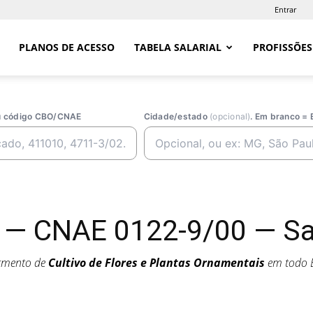
Entrar
PLANOS DE ACESSO
TABELA SALARIAL
PROFISSÕES
ou código CBO/CNAE
Cidade/estado
(opcional)
. Em branco = 
s — CNAE 0122-9/00 — Sal
egmento de
Cultivo de Flores e Plantas Ornamentais
em todo 