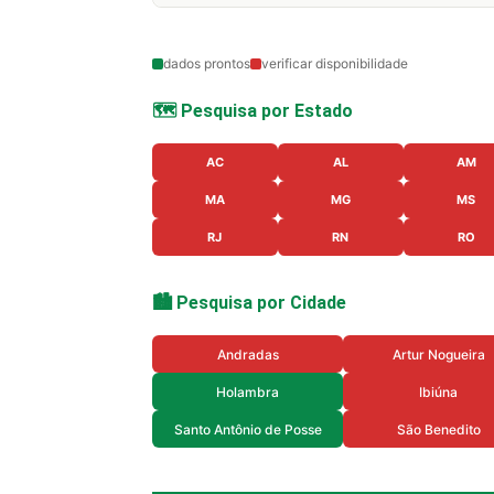
dados prontos
verificar disponibilidade
🗺️ Pesquisa por Estado
AC
AL
AM
MA
MG
MS
RJ
RN
RO
🏙️ Pesquisa por Cidade
Andradas
Artur Nogueira
Holambra
Ibiúna
Santo Antônio de Posse
São Benedito