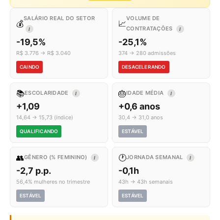
SALÁRIO REAL DO SETOR
VOLUME DE
💰
📈
CONTRATAÇÕES
I
I
-19,5%
-25,1%
R$ 3.776 → R$ 3.040
374 → 280 admissões
CAINDO
DESACELERANDO
📚
🎂
ESCOLARIDADE
IDADE MÉDIA
I
I
+1,09
+0,6 anos
14,64 → 15,73 (índice)
30,4 → 31,0 anos
QUALIFICANDO
ESTÁVEL
👥
🕐
GÊNERO (% FEMININO)
JORNADA SEMANAL
I
I
-2,7 p.p.
-0,1h
56,4% mulheres no trimestre
43h → 43h semanais
ESTÁVEL
ESTÁVEL