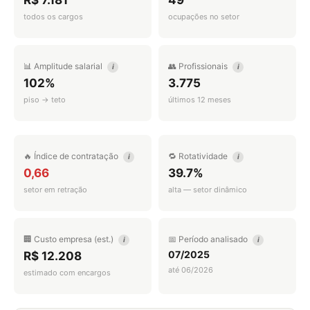
R$ 7.181
49
todos os cargos
ocupações no setor
📊 Amplitude salarial
👥 Profissionais
i
i
102%
3.775
piso → teto
últimos 12 meses
🔥 Índice de contratação
🔁 Rotatividade
i
i
0,66
39.7%
setor em retração
alta — setor dinâmico
🏢 Custo empresa (est.)
📅 Período analisado
i
i
07/2025
R$ 12.208
até 06/2026
estimado com encargos