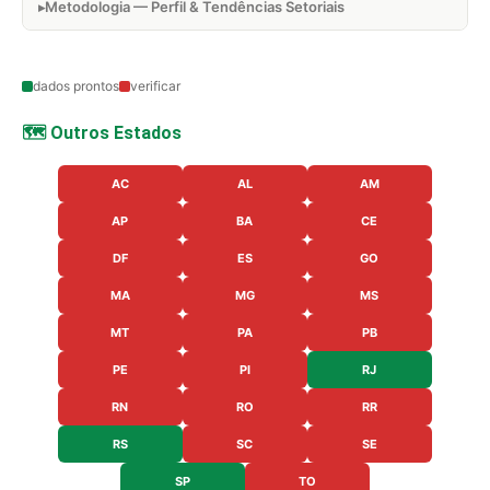
Metodologia — Perfil & Tendências Setoriais
dados prontos
verificar
🗺️ Outros Estados
AC
AL
AM
AP
BA
CE
DF
ES
GO
MA
MG
MS
MT
PA
PB
PE
PI
RJ
RN
RO
RR
RS
SC
SE
SP
TO