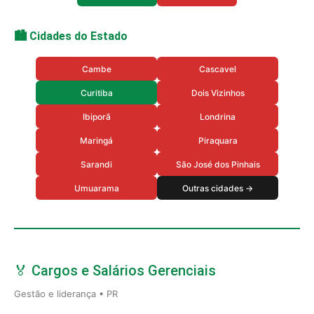
🏙️ Cidades do Estado
Cambe
Cascavel
Curitiba
Dois Vizinhos
Ibiporã
Londrina
Maringá
Piraquara
Sarandi
São José dos Pinhais
Umuarama
Outras cidades →
🏅 Cargos e Salários Gerenciais
Gestão e liderança • PR