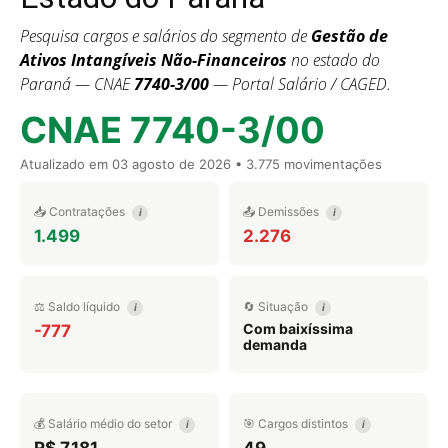
Pesquisa cargos e salários do segmento de
Gestão de
Ativos Intangíveis Não-Financeiros
no estado do
Paraná — CNAE
7740-3/00
— Portal Salário / CAGED.
CNAE 7740-3/00
Atualizado em
03 agosto de 2026
• 3.775 movimentações
📥 Contratações
📤 Demissões
i
i
1.499
2.276
⚖️ Saldo líquido
🔄 Situação
i
i
Com baixíssima
-777
demanda
💰 Salário médio do setor
🎯 Cargos distintos
i
i