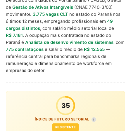
De acordo com dados do Portal Salário / CAGED, o setor
de
Gestão de Ativos Intangíveis
(CNAE 7740-3/00)
movimentou
3.775 vagas CLT
no estado do Paraná nos
últimos 12 meses, empregando profissionais em
49
cargos distintos
, com salário médio setorial local de
R$ 7.181
. A ocupação mais contratada no estado do
Paraná é
Analista de desenvolvimento de sistemas
, com
775 contratações
e salário médio de
R$ 12.555
—
referência central para benchmarks regionais de
remuneração e dimensionamento de workforce em
empresas do setor.
35
ÍNDICE DE FUTURO SETORIAL
I
RESISTENTE