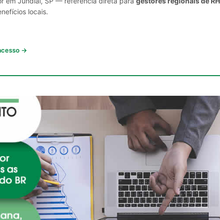
or em Jundiaí, SP — referência direta para
gestores regionais de RH
nefícios locais.
 acesso →