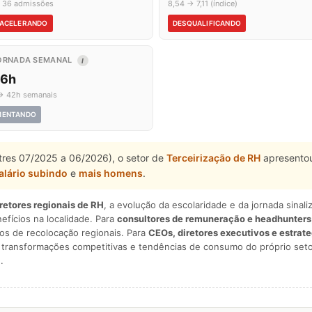
 36 admissões
8,54 → 7,11 (índice)
ACELERANDO
DESQUALIFICANDO
ORNADA SEMANAL
I
,6h
→ 42h semanais
MENTANDO
stres 07/2025 a 06/2026), o setor de
Terceirização de RH
apresentou
alário subindo
e
mais homens
.
iretores regionais de RH
, a evolução da escolaridade e da jornada sina
nefícios na localidade. Para
consultores de remuneração e headhunters
os de recolocação regionais. Para
CEOs, diretores executivos e estrat
am transformações competitivas e tendências de consumo do próprio seto
.