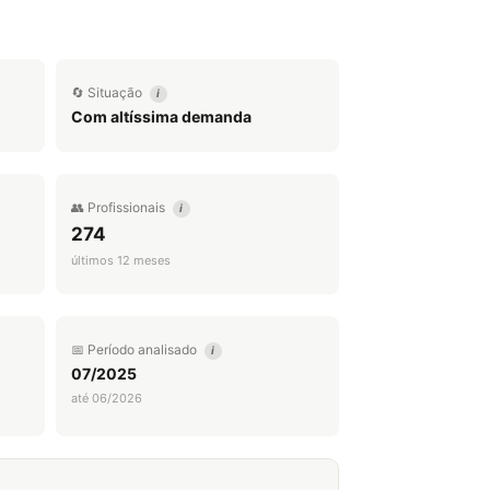
🔄 Situação
i
Com altíssima demanda
👥 Profissionais
i
274
últimos 12 meses
📅 Período analisado
i
07/2025
até 06/2026