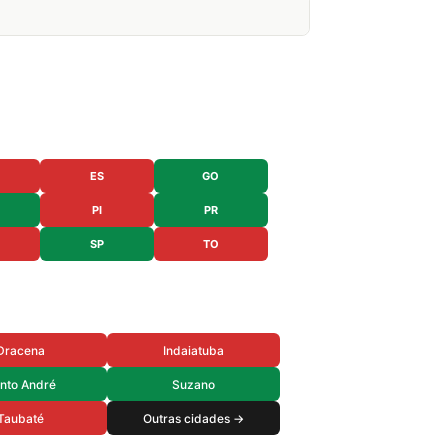
ES
GO
PI
PR
SP
TO
Dracena
Indaiatuba
nto André
Suzano
Taubaté
Outras cidades →