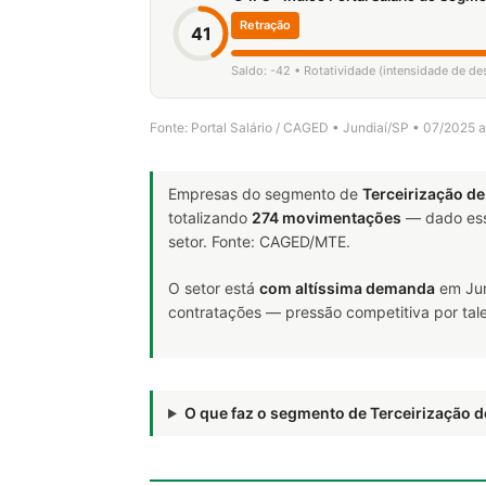
Retração
41
Saldo: -42 • Rotatividade (intensidade de de
Fonte: Portal Salário / CAGED • Jundiaí/SP • 07/2025 
Empresas do segmento de
Terceirização de
totalizando
274 movimentações
— dado ess
setor. Fonte: CAGED/MTE.
O setor está
com altíssima demanda
em Jun
contratações — pressão competitiva por tale
O que faz o segmento de Terceirização