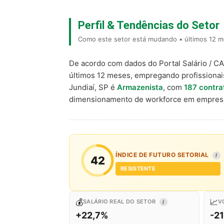
Perfil & Tendências do Setor
Como este setor está mudando • últimos 12 me
De acordo com dados do Portal Salário / C
últimos 12 meses, empregando profissiona
Jundiaí, SP é
Armazenista
, com
187 contra
dimensionamento de workforce em empresa
ÍNDICE DE FUTURO SETORIAL
I
42
RESISTENTE
💰
📈
SALÁRIO REAL DO SETOR
V
I
+22,7%
-2