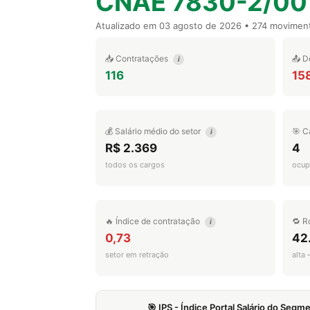
CNAE 7830-2/00
Atualizado em
03 agosto de 2026
• 274 movimen
📥 Contratações
📤 D
i
116
15
💰 Salário médio do setor
🎯 C
i
R$ 2.369
4
todos os cargos
ocup
🔥 Índice de contratação
🔁 R
i
0,73
42
setor em retração
alta
🎯 IPS - Índice Portal Salário do Seg