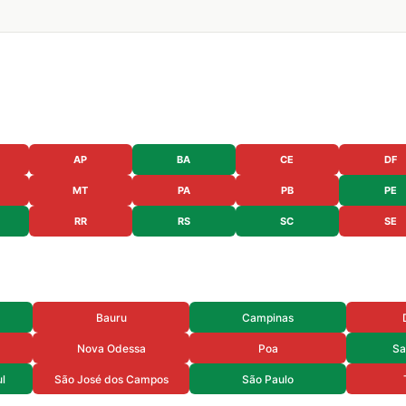
AP
BA
CE
DF
MT
PA
PB
PE
RR
RS
SC
SE
Bauru
Campinas
Nova Odessa
Poa
Sa
l
São José dos Campos
São Paulo