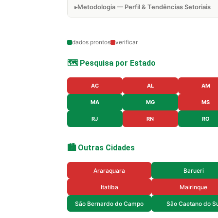
Metodologia — Perfil & Tendências Setoriais
dados prontos
verificar
🗺️ Pesquisa por Estado
AC
AL
AM
MA
MG
MS
RJ
RN
RO
🏙️ Outras Cidades
Araraquara
Barueri
Itatiba
Mairinque
São Bernardo do Campo
São Caetano do Su