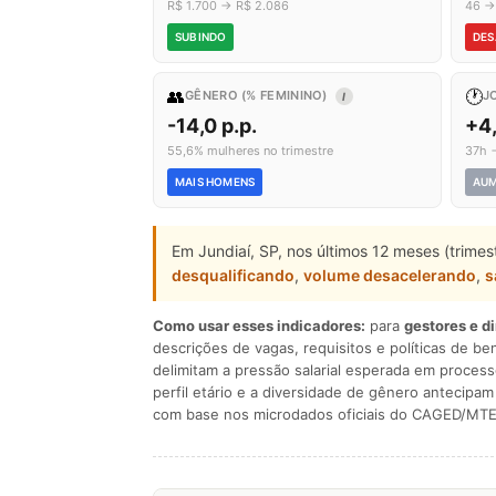
R$ 1.700 → R$ 2.086
46 →
SUBINDO
DES
👥
🕐
GÊNERO (% FEMININO)
J
I
-14,0 p.p.
+4
55,6% mulheres no trimestre
37h 
MAIS HOMENS
AU
Em Jundiaí, SP, nos últimos 12 meses (trime
desqualificando
,
volume desacelerando
,
s
Como usar esses indicadores:
para
gestores e d
descrições de vagas, requisitos e políticas de be
delimitam a pressão salarial esperada em process
perfil etário e a diversidade de gênero antecip
com base nos microdados oficiais do CAGED/MTE