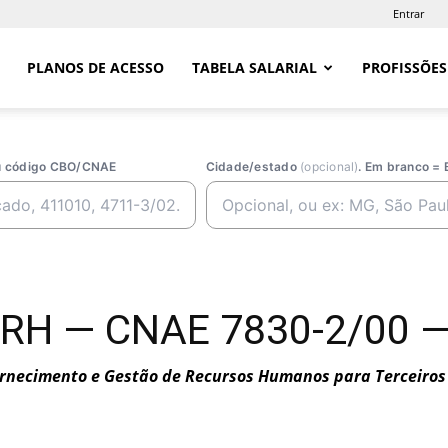
Entrar
PLANOS DE ACESSO
TABELA SALARIAL
PROFISSÕES
ou código CBO/CNAE
Cidade/estado
(opcional)
. Em branco = 
e RH — CNAE 7830-2/00 —
rnecimento e Gestão de Recursos Humanos para Terceiros