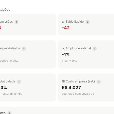
tações
emissões
⚖️ Saldo líquido
i
i
8
-42
argos distintos
📊 Amplitude salarial
i
i
-1%
ações no setor
piso → teto
otatividade
🏢 Custo empresa (est.)
i
i
.3%
R$ 4.027
 — setor dinâmico
estimado com encargos
mento
i