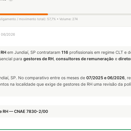
sligamento / movimento total): 57,7% • Volume: 274
a 06/2026
 RH
em Jundiaí, SP contrataram
116
profissionais em regime CLT e 
encial para
gestores de RH
,
consultores de remuneração
e
direto
diaí, SP. No comparativo entre os meses de
07/2025 e 06/2026
, r
ntos na localidade que exige de gestores de RH uma revisão da polí
 de RH — CNAE 7830-2/00