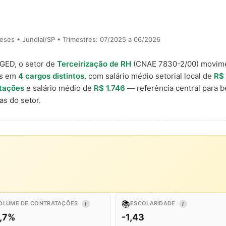
ses • Jundiaí/SP • Trimestres: 07/2025 a 06/2026
AGED, o setor de
Terceirização de RH
(CNAE 7830-2/00) movim
is em
4 cargos distintos
, com salário médio setorial local de
R$
tações
e salário médio de
R$ 1.746
— referência central para 
s do setor.
📚
OLUME DE CONTRATAÇÕES
ESCOLARIDADE
I
I
1,7%
-1,43