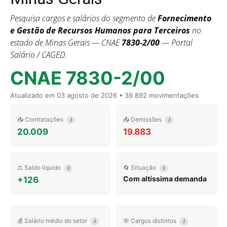
Pesquisa cargos e salários do segmento de
Fornecimento
e Gestão de Recursos Humanos para Terceiros
no
estado de Minas Gerais — CNAE
7830-2/00
— Portal
Salário / CAGED.
CNAE 7830-2/00
Atualizado em
03 agosto de 2026
• 39.892 movimentações
📥 Contratações
📤 Demissões
i
i
20.009
19.883
⚖️ Saldo líquido
🔄 Situação
i
i
Com altíssima demanda
+126
💰 Salário médio do setor
🎯 Cargos distintos
i
i