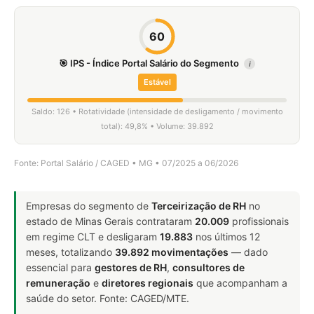
60
🎯 IPS - Índice Portal Salário do Segmento
i
Estável
Saldo: 126 • Rotatividade (intensidade de desligamento / movimento
total): 49,8% • Volume: 39.892
Fonte: Portal Salário / CAGED • MG • 07/2025 a 06/2026
Empresas do segmento de
Terceirização de RH
no
estado de Minas Gerais contrataram
20.009
profissionais
em regime CLT e desligaram
19.883
nos últimos 12
meses, totalizando
39.892 movimentações
— dado
essencial para
gestores de RH
,
consultores de
remuneração
e
diretores regionais
que acompanham a
saúde do setor. Fonte: CAGED/MTE.