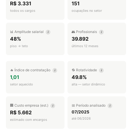
R$ 3.331
151
todos os cargos
ocupações no setor
📊 Amplitude salarial
👥 Profissionais
i
i
48%
39.892
piso → teto
últimos 12 meses
🔥 Índice de contratação
🔁 Rotatividade
i
i
1,01
49.8%
setor aquecido
alta — setor dinâmico
🏢 Custo empresa (est.)
📅 Período analisado
i
i
07/2025
R$ 5.662
até 06/2026
estimado com encargos