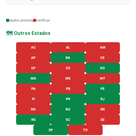
dados prontos
verificar
🗺️ Outros Estados
AC
AL
AM
AP
BA
CE
DF
ES
GO
MA
MS
MT
PA
PB
PE
PI
PR
RJ
RN
RO
RR
RS
SC
SE
SP
TO