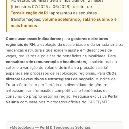
No estado de Minas Gerais, nos últimos 12 meses
(trimestres 07/2025 a 06/2026), o setor de
Terceirização de RH
apresentou as seguintes
transformações:
volume acelerando
,
salário subindo
e
mais homens
.
Como usar esses indicadores:
para
gestores e diretores
regionais de RH
, a evolução da escolaridade e da jornada sinaliza
mudanças estruturais que exigem ajuste em descrições de
vagas, requisitos e políticas de benefícios na localidade. Para
consultores de remuneração e headhunters
, o salário real do
setor e a variação de volume delimitam a pressão salarial
esperada em processos de recolocação regionais. Para
CEOs,
diretores executivos e estrategistas de negócio
, o Índice de
Futuro Setorial, o perfil etário e a diversidade de gênero
antecipam transformações competitivas e tendências de
consumo do próprio setor na região. Pesquisa exclusiva
Portal
Salário
com base nos microdados oficiais do CAGED/MTE.
Metodologia — Perfil & Tendências Setoriais