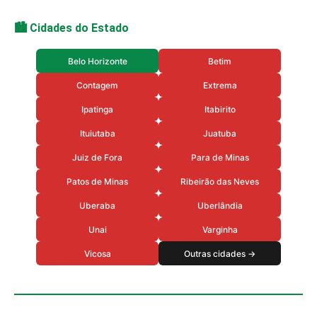
🏙️ Cidades do Estado
Belo Horizonte
Betim
Contagem
Extrema
Ipatinga
Itabirito
Ituiutaba
Juatuba
Juiz de Fora
Para de Minas
Patos de Minas
Ribeirão das Neves
Uberaba
Uberlândia
Unai
Varginha
Vicosa
Outras cidades →