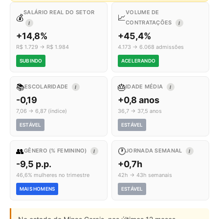
SALÁRIO REAL DO SETOR
VOLUME DE
💰
📈
CONTRATAÇÕES
I
I
+14,8%
+45,4%
R$ 1.729 → R$ 1.984
4.173 → 6.068 admissões
SUBINDO
ACELERANDO
📚
🎂
ESCOLARIDADE
IDADE MÉDIA
I
I
-0,19
+0,8 anos
7,06 → 6,87 (índice)
36,7 → 37,5 anos
ESTÁVEL
ESTÁVEL
👥
🕐
GÊNERO (% FEMININO)
JORNADA SEMANAL
I
I
-9,5 p.p.
+0,7h
46,6% mulheres no trimestre
42h → 43h semanais
MAIS HOMENS
ESTÁVEL