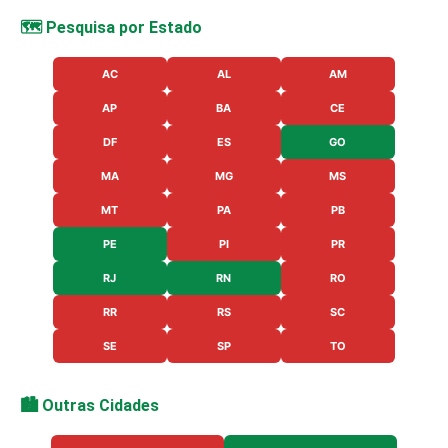
🗺️ Pesquisa por Estado
AC
AL
AM
AP
BA
CE
DF
ES
GO
MA
MG
MS
MT
PA
PB
PE
PI
PR
RJ
RN
RO
RR
RS
SC
SE
SP
TO
🏙️ Outras Cidades