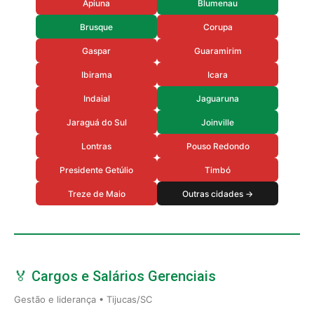
Apiuna
Blumenau
Brusque
Corupa
Gaspar
Guaramirim
Ibirama
Icara
Indaial
Jaguaruna
Jaraguá do Sul
Joinville
Lontras
Pouso Redondo
Presidente Getúlio
Timbó
Treze de Maio
Outras cidades →
🏅 Cargos e Salários Gerenciais
Gestão e liderança • Tijucas/SC