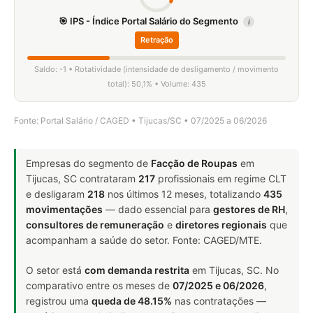
🎯 IPS - Índice Portal Salário do Segmento
i
Retração
Saldo: -1 • Rotatividade (intensidade de desligamento / movimento
total): 50,1% • Volume: 435
Fonte: Portal Salário / CAGED • Tijucas/SC • 07/2025 a 06/2026
Empresas do segmento de
Facção de Roupas
em
Tijucas, SC contrataram
217
profissionais em regime CLT
e desligaram
218
nos últimos 12 meses, totalizando
435
movimentações
— dado essencial para
gestores de RH
,
consultores de remuneração
e
diretores regionais
que
acompanham a saúde do setor. Fonte: CAGED/MTE.
O setor está
com demanda restrita
em Tijucas, SC. No
comparativo entre os meses de
07/2025 e 06/2026
,
registrou uma
queda de 48.15%
nas contratações —