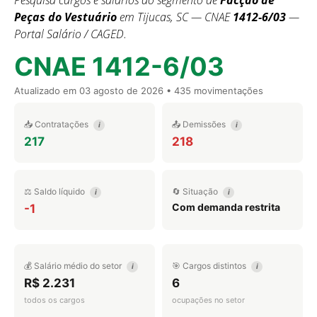
Pesquisa cargos e salários do segmento de
Facção de
Peças do Vestuário
em Tijucas, SC — CNAE
1412-6/03
—
Portal Salário / CAGED.
CNAE 1412-6/03
Atualizado em
03 agosto de 2026
• 435 movimentações
📥 Contratações
📤 Demissões
i
i
217
218
⚖️ Saldo líquido
🔄 Situação
i
i
Com demanda restrita
-1
💰 Salário médio do setor
🎯 Cargos distintos
i
i
R$ 2.231
6
todos os cargos
ocupações no setor