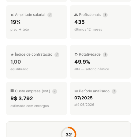
📊 Amplitude salarial
👥 Profissionais
i
i
19%
435
piso → teto
últimos 12 meses
🔥 Índice de contratação
🔁 Rotatividade
i
i
1,00
49.9%
equilibrado
alta — setor dinâmico
🏢 Custo empresa (est.)
📅 Período analisado
i
i
07/2025
R$ 3.792
até 06/2026
estimado com encargos
32