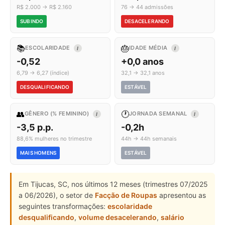
R$ 2.000 → R$ 2.160
76 → 44 admissões
SUBINDO
DESACELERANDO
📚
🎂
ESCOLARIDADE
IDADE MÉDIA
I
I
-0,52
+0,0 anos
6,79 → 6,27 (índice)
32,1 → 32,1 anos
DESQUALIFICANDO
ESTÁVEL
👥
🕐
GÊNERO (% FEMININO)
JORNADA SEMANAL
I
I
-3,5 p.p.
-0,2h
88,6% mulheres no trimestre
44h → 44h semanais
MAIS HOMENS
ESTÁVEL
Em Tijucas, SC, nos últimos 12 meses (trimestres 07/2025
a 06/2026), o setor de
Facção de Roupas
apresentou as
seguintes transformações:
escolaridade
desqualificando
,
volume desacelerando
,
salário