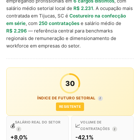
empregando profissionais em
6 cargos distintos
, com
salário médio setorial local de
R$ 2.231
. A ocupação mais
contratada em Tijucas, SC é
Costureiro na confecção
em série
, com
250 contratações
e salário médio de
R$ 2.296
— referência central para benchmarks
regionais de remuneração e dimensionamento de
workforce em empresas do setor.
30
ÍNDICE DE FUTURO SETORIAL
I
RESISTENTE
SALÁRIO REAL DO SETOR
VOLUME DE
💰
📈
CONTRATAÇÕES
I
I
+8,0%
-42,1%