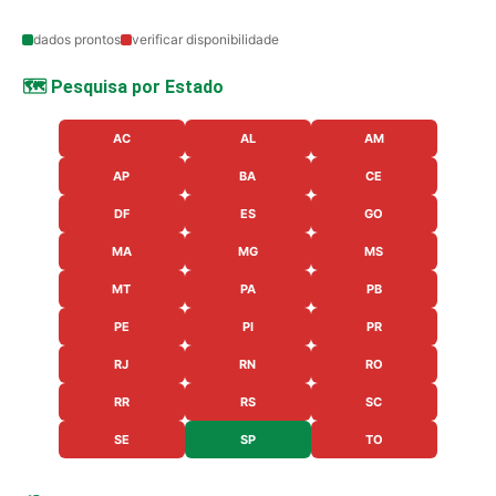
dados prontos
verificar disponibilidade
🗺️ Pesquisa por Estado
AC
AL
AM
AP
BA
CE
DF
ES
GO
MA
MG
MS
MT
PA
PB
PE
PI
PR
RJ
RN
RO
RR
RS
SC
SE
SP
TO