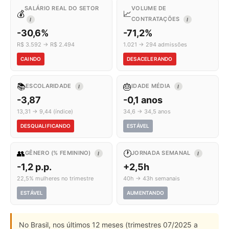
SALÁRIO REAL DO SETOR
VOLUME DE
💰
📈
CONTRATAÇÕES
I
I
-30,6%
-71,2%
R$ 3.592 → R$ 2.494
1.021 → 294 admissões
CAINDO
DESACELERANDO
📚
🎂
ESCOLARIDADE
IDADE MÉDIA
I
I
-3,87
-0,1 anos
13,31 → 9,44 (índice)
34,6 → 34,5 anos
DESQUALIFICANDO
ESTÁVEL
👥
🕐
GÊNERO (% FEMININO)
JORNADA SEMANAL
I
I
-1,2 p.p.
+2,5h
22,5% mulheres no trimestre
40h → 43h semanais
ESTÁVEL
AUMENTANDO
No Brasil, nos últimos 12 meses (trimestres 07/2025 a