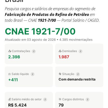
Pesquisa cargos e salários de empresas do segmento de
Fabricação de Produtos do Refino de Petróleo
em
todo Brasil — CNAE
1921-7/00
— Portal Salário / CAGED.
CNAE 1921-7/00
Atualizado em
03 agosto de 2026
• 4.385 movimentações
📥 Contratações
📤 Demissões
i
i
2.398
1.987
⚖️ Saldo líquido
🔄 Situação
i
i
Com demanda restrita
+411
💰 Salário médio do setor
🎯 Cargos distintos
i
i
R$ 5.424
79