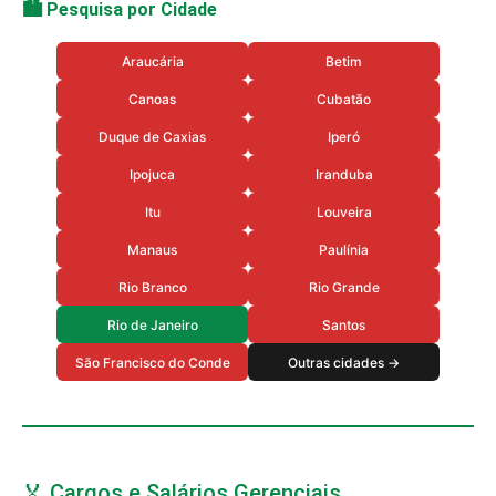
🏙️ Pesquisa por Cidade
Araucária
Betim
Canoas
Cubatão
Duque de Caxias
Iperó
Ipojuca
Iranduba
Itu
Louveira
Manaus
Paulínia
Rio Branco
Rio Grande
Rio de Janeiro
Santos
São Francisco do Conde
Outras cidades →
🏅 Cargos e Salários Gerenciais