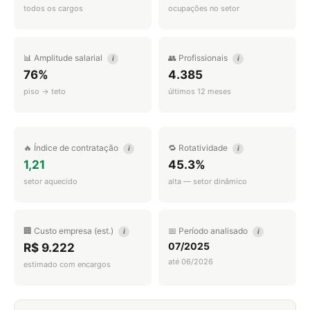
todos os cargos
ocupações no setor
📊 Amplitude salarial
👥 Profissionais
i
i
76%
4.385
piso → teto
últimos 12 meses
🔥 Índice de contratação
🔁 Rotatividade
i
i
1,21
45.3%
setor aquecido
alta — setor dinâmico
🏢 Custo empresa (est.)
📅 Período analisado
i
i
07/2025
R$ 9.222
até 06/2026
estimado com encargos