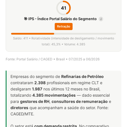
41
🎯 IPS - Índice Portal Salário do Segmento
i
Retração
Saldo: 411 • Rotatividade (intensidade de desligamento / movimento
total): 45,3% • Volume: 4.385
Fonte: Portal Salário / CAGED • Brasil • 07/2025 a 06/2026
Empresas do segmento de
Refinarias de Petróleo
contrataram
2.398
profissionais em regime CLT e
desligaram
1.987
nos últimos 12 meses no Brasil,
totalizando
4.385 movimentações
— dado essencial
para
gestores de RH
,
consultores de remuneração
e
diretores
que acompanham a saúde do setor. Fonte:
CAGED/MTE.
O setor está
com demanda restrita
. No comparativo