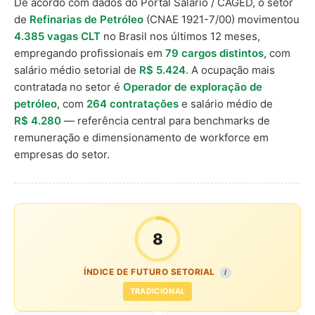
De acordo com dados do Portal Salário / CAGED, o setor
de
Refinarias de Petróleo
(CNAE 1921-7/00) movimentou
4.385 vagas CLT
no Brasil nos últimos 12 meses,
empregando profissionais em
79 cargos distintos
, com
salário médio setorial de
R$ 5.424
. A ocupação mais
contratada no setor é
Operador de exploração de
petróleo
, com
264 contratações
e salário médio de
R$ 4.280
— referência central para benchmarks de
remuneração e dimensionamento de workforce em
empresas do setor.
8
ÍNDICE DE FUTURO SETORIAL
I
TRADICIONAL