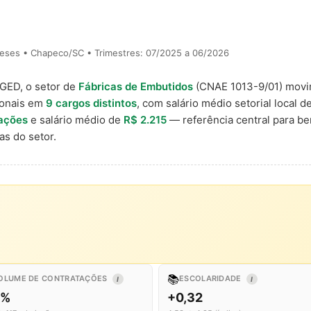
eses • Chapeco/SC • Trimestres: 07/2025 a 06/2026
AGED, o setor de
Fábricas de Embutidos
(CNAE 1013-9/01) mov
ionais em
9 cargos distintos
, com salário médio setorial local d
ações
e salário médio de
R$ 2.215
— referência central para b
s do setor.
📚
OLUME DE CONTRATAÇÕES
ESCOLARIDADE
I
I
1%
+0,32