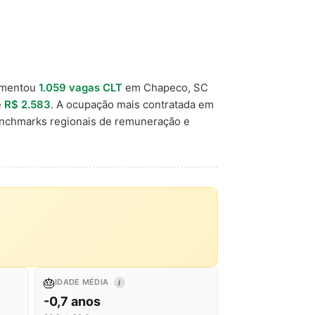
imentou
1.059 vagas CLT
em Chapeco, SC
e
R$ 2.583
. A ocupação mais contratada em
enchmarks regionais de remuneração e
🎂
IDADE MÉDIA
I
-0,7 anos