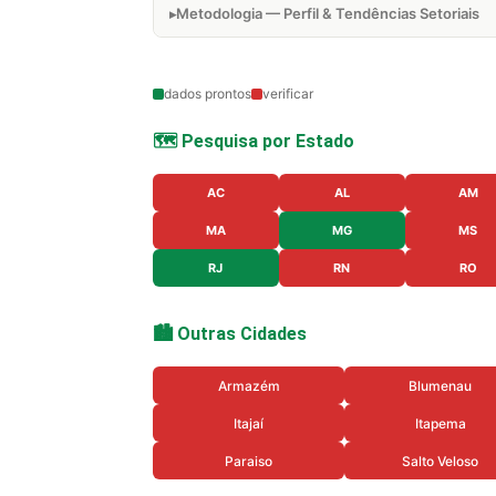
Metodologia — Perfil & Tendências Setoriais
dados prontos
verificar
🗺️ Pesquisa por Estado
AC
AL
AM
MA
MG
MS
RJ
RN
RO
🏙️ Outras Cidades
Armazém
Blumenau
Itajaí
Itapema
Paraiso
Salto Veloso