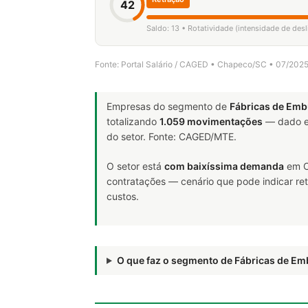
42
Saldo: 13 • Rotatividade (intensidade de des
Fonte: Portal Salário / CAGED • Chapeco/SC • 07/202
Empresas do segmento de
Fábricas de Emb
totalizando
1.059 movimentações
— dado e
do setor. Fonte: CAGED/MTE.
O setor está
com baixíssima demanda
em C
contratações — cenário que pode indicar ret
custos.
O que faz o segmento de Fábricas de E