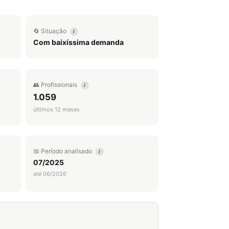
🔄 Situação
i
Com baixíssima demanda
👥 Profissionais
i
1.059
últimos 12 meses
📅 Período analisado
i
07/2025
até 06/2026