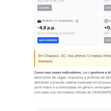
R$ 2.199 → R$ 2.199
126 
ESTÁVEL
EST
👥
🕐
GÊNERO (% FEMININO)
J
I
-4,6 p.p.
+0
35,0% mulheres no trimestre
44h 
MAIS HOMENS
EST
Em Chapeco, SC, nos últimos 12 meses (trim
homens
.
Como usar esses indicadores:
para
gestores e d
descrições de vagas, requisitos e políticas de be
delimitam a pressão salarial esperada em process
perfil etário e a diversidade de gênero antecip
com base nos microdados oficiais do CAGED/MTE