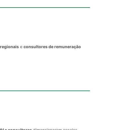
 regionais
e
consultores de remuneração
RH e consultores
dimensionarem escalas,