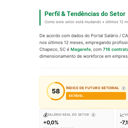
Perfil & Tendências do Setor
Como este setor está mudando • últimos 12 m
De acordo com dados do Portal Salário / C
nos últimos 12 meses, empregando profiss
Chapeco, SC é
Magarefe
, com
716 contrat
dimensionamento de workforce em empresa
ÍNDICE DE FUTURO SETORIAL
I
58
ESTÁVEL
💰
📈
SALÁRIO REAL DO SETOR
V
I
+0,0%
-7,