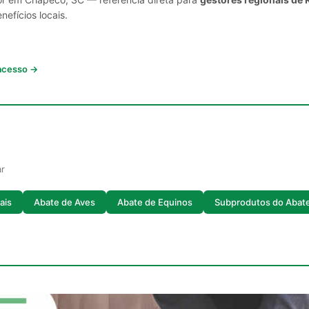
nefícios locais.
 acesso →
ar
ais
Abate de Aves
Abate de Equinos
Subprodutos do Abat