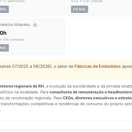
→ 117 admissões
4,53 → 4,85 (índice)
ÁVEL
ESTÁVEL
ORNADA SEMANAL
I
,0h
→ 44h semanais
ÁVEL
estres 07/2025 a 06/2026), o setor de
Fábricas de Embutidos
apres
iretores regionais de RH
, a evolução da escolaridade e da jornada sina
nefícios na localidade. Para
consultores de remuneração e headhunters
os de recolocação regionais. Para
CEOs, diretores executivos e estrat
am transformações competitivas e tendências de consumo do próprio seto
.