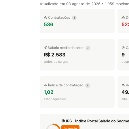
Atualizado em
03 agosto de 2026
• 1.059 movim
📥 Contratações
📤 D
i
536
52
💰 Salário médio do setor
🎯 C
i
R$ 2.583
9
todos os cargos
ocup
🔥 Índice de contratação
🔁 R
i
1,02
49
setor aquecido
alta
🎯 IPS - Índice Portal Salário do Seg
Retração