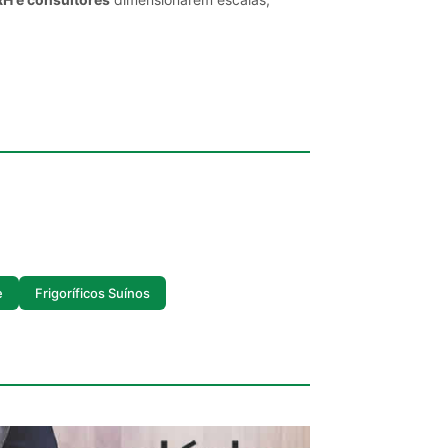
e
Frigoríficos Suínos