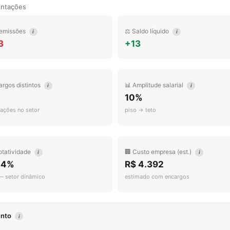
entações
emissões
⚖️ Saldo líquido
i
i
3
+13
argos distintos
📊 Amplitude salarial
i
i
10%
ações no setor
piso → teto
otatividade
🏢 Custo empresa (est.)
i
i
.4%
R$ 4.392
 — setor dinâmico
estimado com encargos
mento
i