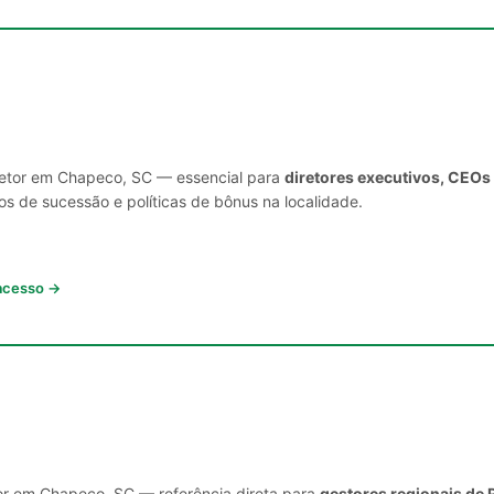
 setor em Chapeco, SC — essencial para
diretores executivos, CEOs
s de sucessão e políticas de bônus na localidade.
 acesso →
tor em Chapeco, SC — referência direta para
gestores regionais de 