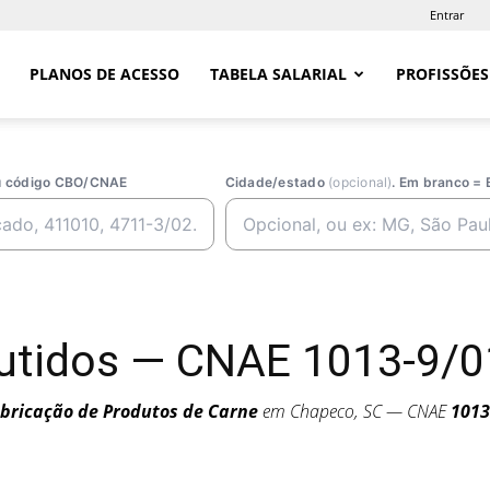
Entrar
PLANOS DE ACESSO
TABELA SALARIAL
PROFISSÕES
ou código CBO/CNAE
Cidade/estado
(opcional)
. Em branco = 
utidos — CNAE 1013-9/0
bricação de Produtos de Carne
em Chapeco, SC — CNAE
1013