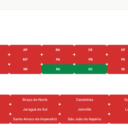
AP
BA
CE
DF
MT
PA
PB
PE
RR
RS
SC
SE
Braço do Norte
Canoinhas
G
Jaraguá do Sul
Joinville
L
Santo Amaro da Imperatriz
São João do Itaperiu