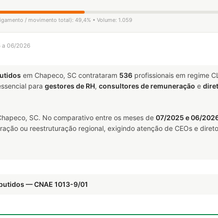
ligamento / movimento total): 49,4% • Volume: 1.059
5 a 06/2026
utidos
em Chapeco, SC contrataram
536
profissionais em regime C
ssencial para
gestores de RH
,
consultores de remuneração
e
dire
hapeco, SC. No comparativo entre os meses de
07/2025 e 06/202
ração ou reestruturação regional, exigindo atenção de CEOs e direto
mbutidos — CNAE 1013-9/01