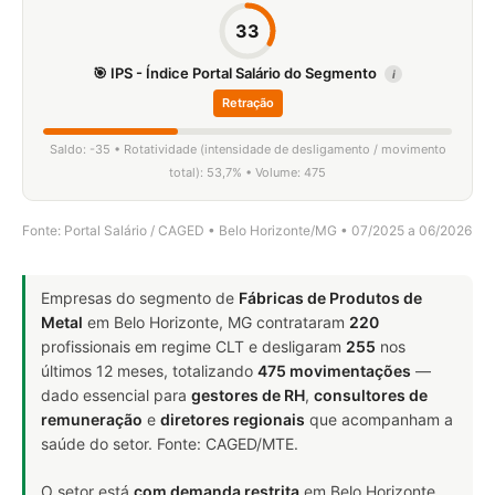
33
🎯 IPS - Índice Portal Salário do Segmento
i
Retração
Saldo: -35 • Rotatividade (intensidade de desligamento / movimento
total): 53,7% • Volume: 475
Fonte: Portal Salário / CAGED • Belo Horizonte/MG • 07/2025 a 06/2026
Empresas do segmento de
Fábricas de Produtos de
Metal
em Belo Horizonte, MG contrataram
220
profissionais em regime CLT e desligaram
255
nos
últimos 12 meses, totalizando
475 movimentações
—
dado essencial para
gestores de RH
,
consultores de
remuneração
e
diretores regionais
que acompanham a
saúde do setor. Fonte: CAGED/MTE.
O setor está
com demanda restrita
em Belo Horizonte,