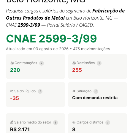
Pesquisa cargos e salários do segmento de
Fabricação de
Outros Produtos de Metal
em Belo Horizonte, MG —
CNAE
2599-3/99
— Portal Salário / CAGED.
CNAE 2599-3/99
Atualizado em
03 agosto de 2026
• 475 movimentações
📥 Contratações
📤 Demissões
i
i
220
255
⚖️ Saldo líquido
🔄 Situação
i
i
Com demanda restrita
-35
💰 Salário médio do setor
🎯 Cargos distintos
i
i
R$ 2.171
8