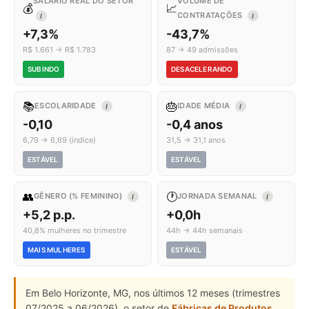
SALÁRIO REAL DO SETOR
VOLUME DE
💰
📈
CONTRATAÇÕES
I
I
+7,3%
-43,7%
R$ 1.661 → R$ 1.783
87 → 49 admissões
SUBINDO
DESACELERANDO
📚
🎂
ESCOLARIDADE
IDADE MÉDIA
I
I
-0,10
-0,4 anos
6,79 → 6,69 (índice)
31,5 → 31,1 anos
ESTÁVEL
ESTÁVEL
👥
🕐
GÊNERO (% FEMININO)
JORNADA SEMANAL
I
I
+5,2 p.p.
+0,0h
40,8% mulheres no trimestre
44h → 44h semanais
MAIS MULHERES
ESTÁVEL
Em Belo Horizonte, MG, nos últimos 12 meses (trimestres
07/2025 a 06/2026), o setor de
Fábricas de Produtos