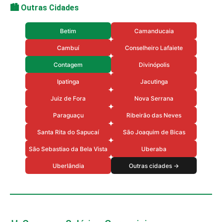
🏙️ Outras Cidades
Betim
Camanducaia
Cambuí
Conselheiro Lafaiete
Contagem
Divinópolis
Ipatinga
Jacutinga
Juiz de Fora
Nova Serrana
Paraguaçu
Ribeirão das Neves
Santa Rita do Sapucaí
São Joaquim de Bicas
São Sebastiao da Bela Vista
Uberaba
Uberlândia
Outras cidades →