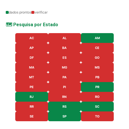
dados prontos
verificar
🗺️ Pesquisa por Estado
AC
AL
AM
AP
BA
CE
DF
ES
GO
MA
MG
MS
MT
PA
PB
PE
PI
PR
RJ
RN
RO
RR
RS
SC
SE
SP
TO