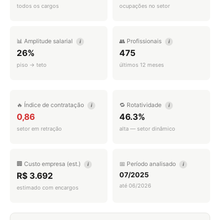
todos os cargos
ocupações no setor
📊 Amplitude salarial
👥 Profissionais
i
i
26%
475
piso → teto
últimos 12 meses
🔥 Índice de contratação
🔁 Rotatividade
i
i
0,86
46.3%
setor em retração
alta — setor dinâmico
🏢 Custo empresa (est.)
📅 Período analisado
i
i
07/2025
R$ 3.692
até 06/2026
estimado com encargos