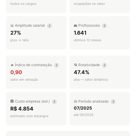
todos os cargos
ocupações no setor
📊 Amplitude salarial
👥 Profissionais
i
i
27%
1.641
piso → teto
últimos 12 meses
🔥 Índice de contratação
🔁 Rotatividade
i
i
0,90
47.4%
setor em retração
alta — setor dinâmico
🏢 Custo empresa (est.)
📅 Período analisado
i
i
07/2025
R$ 4.854
até 06/2026
estimado com encargos