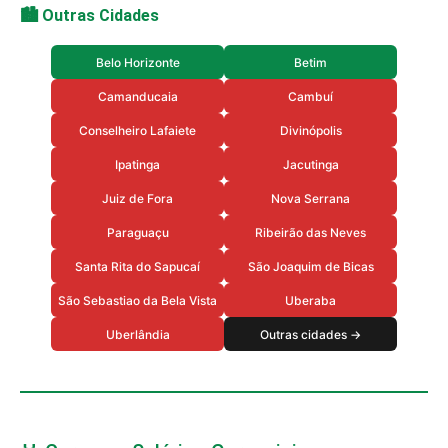
🏙️ Outras Cidades
Belo Horizonte
Betim
Camanducaia
Cambuí
Conselheiro Lafaiete
Divinópolis
Ipatinga
Jacutinga
Juiz de Fora
Nova Serrana
Paraguaçu
Ribeirão das Neves
Santa Rita do Sapucaí
São Joaquim de Bicas
São Sebastiao da Bela Vista
Uberaba
Uberlândia
Outras cidades →