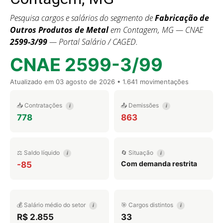
Pesquisa cargos e salários do segmento de
Fabricação de
Outros Produtos de Metal
em Contagem, MG — CNAE
2599-3/99
— Portal Salário / CAGED.
CNAE 2599-3/99
Atualizado em
03 agosto de 2026
• 1.641 movimentações
📥 Contratações
📤 Demissões
i
i
778
863
⚖️ Saldo líquido
🔄 Situação
i
i
Com demanda restrita
-85
💰 Salário médio do setor
🎯 Cargos distintos
i
i
R$ 2.855
33