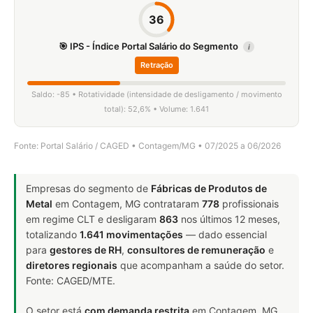
36
🎯 IPS - Índice Portal Salário do Segmento
i
Retração
Saldo: -85 • Rotatividade (intensidade de desligamento / movimento
total): 52,6% • Volume: 1.641
Fonte: Portal Salário / CAGED • Contagem/MG • 07/2025 a 06/2026
Empresas do segmento de
Fábricas de Produtos de
Metal
em Contagem, MG contrataram
778
profissionais
em regime CLT e desligaram
863
nos últimos 12 meses,
totalizando
1.641 movimentações
— dado essencial
para
gestores de RH
,
consultores de remuneração
e
diretores regionais
que acompanham a saúde do setor.
Fonte: CAGED/MTE.
O setor está
com demanda restrita
em Contagem, MG.