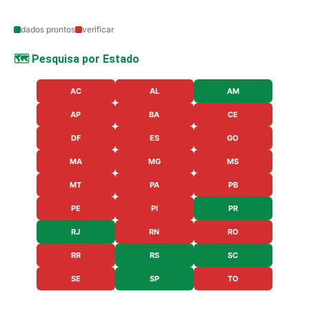
dados prontos
verificar
🗺️ Pesquisa por Estado
AC
AL
AM
AP
BA
CE
DF
ES
GO
MA
MG
MS
MT
PA
PB
PE
PI
PR
RJ
RN
RO
RR
RS
SC
SE
SP
TO