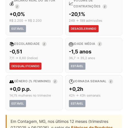
SALÁRIO REAL DO SETOR
VOLUME DE
💰
📈
CONTRATAÇÕES
I
I
+0,0%
-20,1%
R$ 2.200 → R$ 2.200
249 → 199 admissões
ESTÁVEL
DESACELERANDO
📚
🎂
ESCOLARIDADE
IDADE MÉDIA
I
I
-0,51
-1,5 anos
7,11 → 6,60 (índice)
36,7 → 35,2 anos
DESQUALIFICANDO
ESTÁVEL
👥
🕐
GÊNERO (% FEMININO)
JORNADA SEMANAL
I
I
+0,0 p.p.
+0,2h
14,1% mulheres no trimestre
42h → 43h semanais
ESTÁVEL
ESTÁVEL
Em Contagem, MG, nos últimos 12 meses (trimestres
07/2025 a 06/2026), o setor de
Fábricas de Produtos