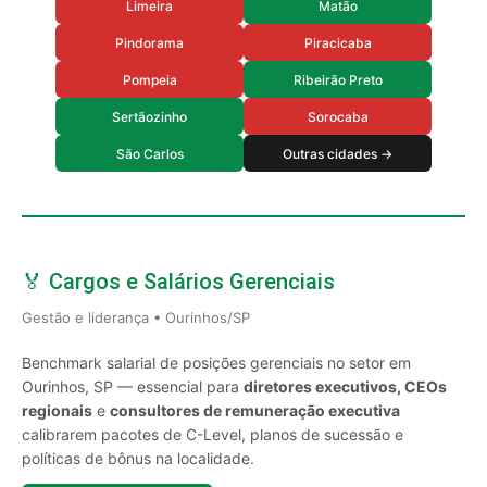
Limeira
Matão
Pindorama
Piracicaba
Pompeia
Ribeirão Preto
Sertãozinho
Sorocaba
São Carlos
Outras cidades →
🏅 Cargos e Salários Gerenciais
Gestão e liderança • Ourinhos/SP
Benchmark salarial de posições gerenciais no setor em
Ourinhos, SP — essencial para
diretores executivos, CEOs
regionais
e
consultores de remuneração executiva
calibrarem pacotes de C-Level, planos de sucessão e
políticas de bônus na localidade.