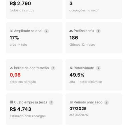
R$ 2.790
3
todos os cargos
ocupações no setor
📊 Amplitude salarial
👥 Profissionais
i
i
17%
186
piso → teto
últimos 12 meses
🔥 Índice de contratação
🔁 Rotatividade
i
i
0,98
49.5%
setor em retração
alta — setor dinâmico
🏢 Custo empresa (est.)
📅 Período analisado
i
i
07/2025
R$ 4.743
até 06/2026
estimado com encargos