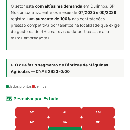
O setor está
com altíssima demanda
em Ourinhos, SP.
No comparativo entre os meses de
07/2025 e 06/2026
,
registrou um
aumento de 100%
nas contratações —
pressão competitiva por talentos na localidade que exige
de gestores de RH uma revisão da política salarial e
marca empregadora.
O que faz o segmento de Fábricas de Máquinas
Agrícolas — CNAE 2833-0/00
dados prontos
verificar
🗺️ Pesquisa por Estado
AC
AL
AM
AP
BA
CE