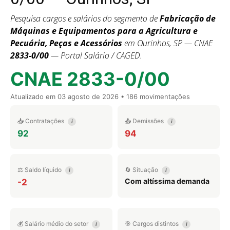
Pesquisa cargos e salários do segmento de
Fabricação de
Máquinas e Equipamentos para a Agricultura e
Pecuária, Peças e Acessórios
em Ourinhos, SP — CNAE
2833-0/00
— Portal Salário / CAGED.
CNAE 2833-0/00
Atualizado em
03 agosto de 2026
• 186 movimentações
📥 Contratações
📤 Demissões
i
i
92
94
⚖️ Saldo líquido
🔄 Situação
i
i
Com altíssima demanda
-2
💰 Salário médio do setor
🎯 Cargos distintos
i
i