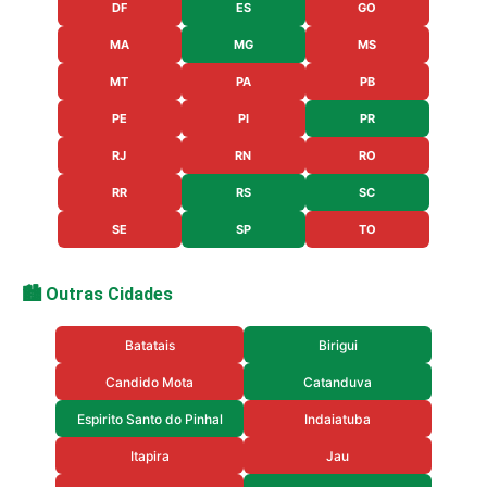
DF
ES
GO
MA
MG
MS
MT
PA
PB
PE
PI
PR
RJ
RN
RO
RR
RS
SC
SE
SP
TO
🏙️ Outras Cidades
Batatais
Birigui
Candido Mota
Catanduva
Espirito Santo do Pinhal
Indaiatuba
Itapira
Jau