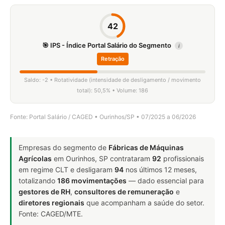
42
🎯 IPS - Índice Portal Salário do Segmento
i
Retração
Saldo: -2 • Rotatividade (intensidade de desligamento / movimento
total): 50,5% • Volume: 186
Fonte: Portal Salário / CAGED • Ourinhos/SP • 07/2025 a 06/2026
Empresas do segmento de
Fábricas de Máquinas
Agrícolas
em Ourinhos, SP contrataram
92
profissionais
em regime CLT e desligaram
94
nos últimos 12 meses,
totalizando
186 movimentações
— dado essencial para
gestores de RH
,
consultores de remuneração
e
diretores regionais
que acompanham a saúde do setor.
Fonte: CAGED/MTE.