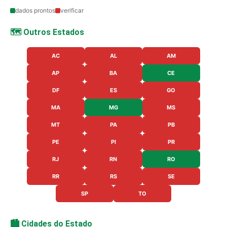
dados prontos
verificar
🗺️ Outros Estados
AC
AL
AM
AP
BA
CE
DF
ES
GO
MA
MG
MS
MT
PA
PB
PE
PI
PR
RJ
RN
RO
RR
RS
SE
SP
TO
🏙️ Cidades do Estado