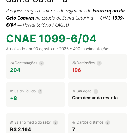
Pesquisa cargos e salários do segmento de
Fabricação de
Gelo Comum
no estado de Santa Catarina — CNAE
1099-
6/04
— Portal Salário / CAGED.
CNAE 1099-6/04
Atualizado em
03 agosto de 2026
• 400 movimentações
📥 Contratações
📤 Demissões
i
i
204
196
⚖️ Saldo líquido
🔄 Situação
i
i
Com demanda restrita
+8
💰 Salário médio do setor
🎯 Cargos distintos
i
i
R$ 2.164
7