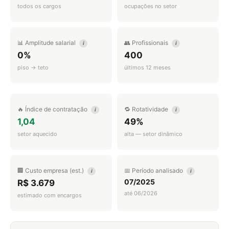
todos os cargos
ocupações no setor
📊 Amplitude salarial
👥 Profissionais
i
i
0%
400
piso → teto
últimos 12 meses
🔥 Índice de contratação
🔁 Rotatividade
i
i
1,04
49%
setor aquecido
alta — setor dinâmico
🏢 Custo empresa (est.)
📅 Período analisado
i
i
07/2025
R$ 3.679
até 06/2026
estimado com encargos