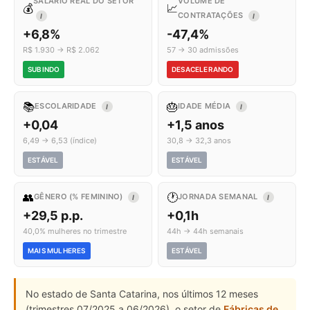
SALÁRIO REAL DO SETOR
VOLUME DE
💰
📈
CONTRATAÇÕES
I
I
+6,8%
-47,4%
R$ 1.930 → R$ 2.062
57 → 30 admissões
SUBINDO
DESACELERANDO
📚
🎂
ESCOLARIDADE
IDADE MÉDIA
I
I
+0,04
+1,5 anos
6,49 → 6,53 (índice)
30,8 → 32,3 anos
ESTÁVEL
ESTÁVEL
👥
🕐
GÊNERO (% FEMININO)
JORNADA SEMANAL
I
I
+29,5 p.p.
+0,1h
40,0% mulheres no trimestre
44h → 44h semanais
MAIS MULHERES
ESTÁVEL
No estado de Santa Catarina, nos últimos 12 meses
(trimestres 07/2025 a 06/2026), o setor de
Fábricas de