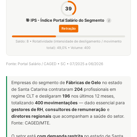
39
🎯 IPS - Índice Portal Salário do Segmento
i
Retração
Saldo: 8 • Rotatividade (intensidade de desligamento / movimento
total): 49,0% • Volume: 400
Fonte: Portal Salário / CAGED • SC • 07/2025 a 06/2026
Empresas do segmento de
Fábricas de Gelo
no estado
de Santa Catarina contrataram
204
profissionais em
regime CLT e desligaram
196
nos últimos 12 meses,
totalizando
400 movimentações
— dado essencial para
gestores de RH
,
consultores de remuneração
e
diretores regionais
que acompanham a saúde do setor.
Fonte: CAGED/MTE.
O setor está
com demanda restrita
no estado de Santa