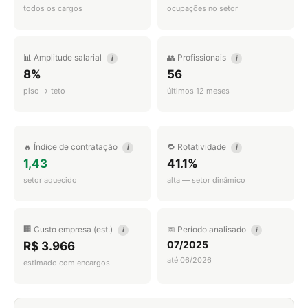
todos os cargos
ocupações no setor
📊 Amplitude salarial
👥 Profissionais
i
i
8%
56
piso → teto
últimos 12 meses
🔥 Índice de contratação
🔁 Rotatividade
i
i
1,43
41.1%
setor aquecido
alta — setor dinâmico
🏢 Custo empresa (est.)
📅 Período analisado
i
i
07/2025
R$ 3.966
até 06/2026
estimado com encargos