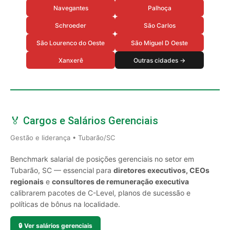
Navegantes
Palhoça
Schroeder
São Carlos
São Lourenco do Oeste
São Miguel D Oeste
Xanxerê
Outras cidades →
🏅 Cargos e Salários Gerenciais
Gestão e liderança • Tubarão/SC
Benchmark salarial de posições gerenciais no setor em
Tubarão, SC — essencial para
diretores executivos, CEOs
regionais
e
consultores de remuneração executiva
calibrarem pacotes de C-Level, planos de sucessão e
políticas de bônus na localidade.
🔒
Ver salários gerenciais