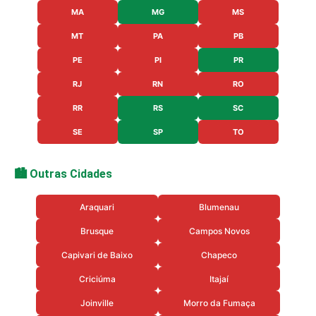
MA
MG
MS
MT
PA
PB
PE
PI
PR
RJ
RN
RO
RR
RS
SC
SE
SP
TO
🏙️ Outras Cidades
Araquari
Blumenau
Brusque
Campos Novos
Capivari de Baixo
Chapeco
Criciúma
Itajaí
Joinville
Morro da Fumaça