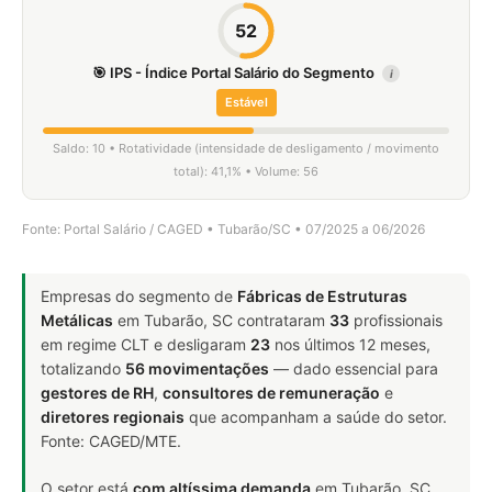
52
🎯 IPS - Índice Portal Salário do Segmento
i
Estável
Saldo: 10 • Rotatividade (intensidade de desligamento / movimento
total): 41,1% • Volume: 56
Fonte: Portal Salário / CAGED • Tubarão/SC • 07/2025 a 06/2026
Empresas do segmento de
Fábricas de Estruturas
Metálicas
em Tubarão, SC contrataram
33
profissionais
em regime CLT e desligaram
23
nos últimos 12 meses,
totalizando
56 movimentações
— dado essencial para
gestores de RH
,
consultores de remuneração
e
diretores regionais
que acompanham a saúde do setor.
Fonte: CAGED/MTE.
O setor está
com altíssima demanda
em Tubarão, SC.