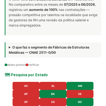
No comparativo entre os meses de
07/2025 e 06/2026
,
registrou um
aumento de 100%
nas contratações —
pressão competitiva por talentos na localidade que exige
de gestores de RH uma revisão da política salarial e
marca empregadora.
O que faz o segmento de Fábricas de Estruturas
Metálicas — CNAE 2511-0/00
dados prontos
verificar
🗺️ Pesquisa por Estado
AC
AL
AM
AP
BA
CE
DF
ES
GO