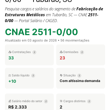
Pesquisa cargos e salários do segmento de
Fabricação de
Estruturas Metálicas
em Tubarão, SC — CNAE
2511-
0/00
— Portal Salário / CAGED.
CNAE 2511-0/00
Atualizado em
03 agosto de 2026
• 56 movimentações
📥 Contratações
📤 Demissões
i
i
33
23
⚖️ Saldo líquido
🔄 Situação
i
i
Com altíssima demanda
+10
💰 Salário médio do setor
🎯 Cargos distintos
i
i
R$ 2.333
2