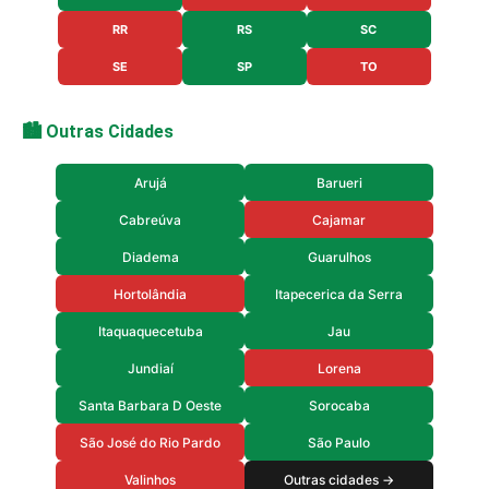
RR
RS
SC
SE
SP
TO
🏙️ Outras Cidades
Arujá
Barueri
Cabreúva
Cajamar
Diadema
Guarulhos
Hortolândia
Itapecerica da Serra
Itaquaquecetuba
Jau
Jundiaí
Lorena
Santa Barbara D Oeste
Sorocaba
São José do Rio Pardo
São Paulo
Valinhos
Outras cidades →