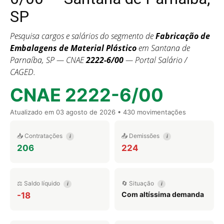
SP
Pesquisa cargos e salários do segmento de
Fabricação de
Embalagens de Material Plástico
em Santana de
Parnaíba, SP — CNAE
2222-6/00
— Portal Salário /
CAGED.
CNAE 2222-6/00
Atualizado em
03 agosto de 2026
• 430 movimentações
📥 Contratações
📤 Demissões
i
i
206
224
⚖️ Saldo líquido
🔄 Situação
i
i
Com altíssima demanda
-18