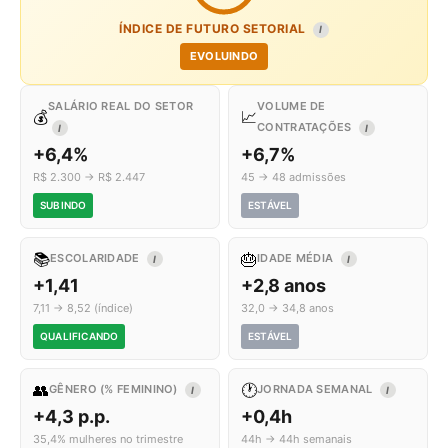
ÍNDICE DE FUTURO SETORIAL
I
EVOLUINDO
SALÁRIO REAL DO SETOR
VOLUME DE
💰
📈
CONTRATAÇÕES
I
I
+6,4%
+6,7%
R$ 2.300 → R$ 2.447
45 → 48 admissões
SUBINDO
ESTÁVEL
📚
🎂
ESCOLARIDADE
IDADE MÉDIA
I
I
+1,41
+2,8 anos
7,11 → 8,52 (índice)
32,0 → 34,8 anos
QUALIFICANDO
ESTÁVEL
👥
🕐
GÊNERO (% FEMININO)
JORNADA SEMANAL
I
I
+4,3 p.p.
+0,4h
35,4% mulheres no trimestre
44h → 44h semanais