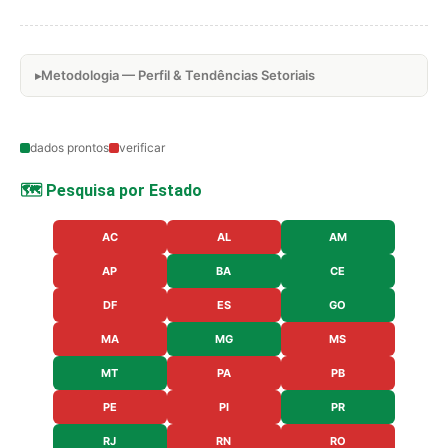
Metodologia — Perfil & Tendências Setoriais
dados prontos
verificar
🗺️ Pesquisa por Estado
AC
AL
AM
AP
BA
CE
DF
ES
GO
MA
MG
MS
MT
PA
PB
PE
PI
PR
RJ
RN
RO