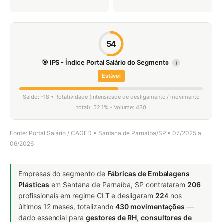
54
🎯 IPS - Índice Portal Salário do Segmento
i
Estável
Saldo: -18 • Rotatividade (intensidade de desligamento / movimento
total): 52,1% • Volume: 430
Fonte: Portal Salário / CAGED • Santana de Parnaíba/SP • 07/2025 a
06/2026
Empresas do segmento de
Fábricas de Embalagens
Plásticas
em Santana de Parnaíba, SP contrataram
206
profissionais em regime CLT e desligaram
224
nos
últimos 12 meses, totalizando
430 movimentações
—
dado essencial para
gestores de RH
,
consultores de