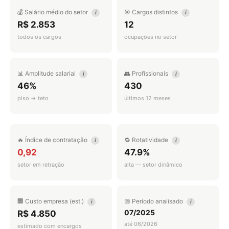
💰 Salário médio do setor
🎯 Cargos distintos
i
i
R$ 2.853
12
todos os cargos
ocupações no setor
📊 Amplitude salarial
👥 Profissionais
i
i
46%
430
piso → teto
últimos 12 meses
🔥 Índice de contratação
🔁 Rotatividade
i
i
0,92
47.9%
setor em retração
alta — setor dinâmico
🏢 Custo empresa (est.)
📅 Período analisado
i
i
07/2025
R$ 4.850
até 06/2026
estimado com encargos