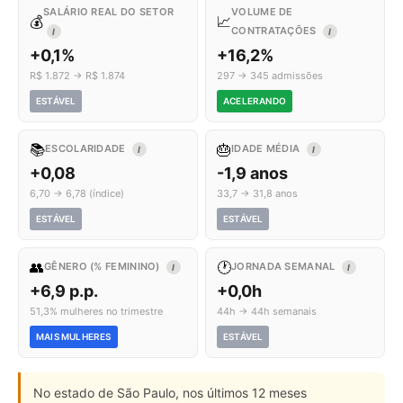
SALÁRIO REAL DO SETOR
VOLUME DE
💰
📈
CONTRATAÇÕES
I
I
+0,1%
+16,2%
R$ 1.872 → R$ 1.874
297 → 345 admissões
ESTÁVEL
ACELERANDO
📚
🎂
ESCOLARIDADE
IDADE MÉDIA
I
I
+0,08
-1,9 anos
6,70 → 6,78 (índice)
33,7 → 31,8 anos
ESTÁVEL
ESTÁVEL
👥
🕐
GÊNERO (% FEMININO)
JORNADA SEMANAL
I
I
+6,9 p.p.
+0,0h
51,3% mulheres no trimestre
44h → 44h semanais
MAIS MULHERES
ESTÁVEL
No estado de São Paulo, nos últimos 12 meses