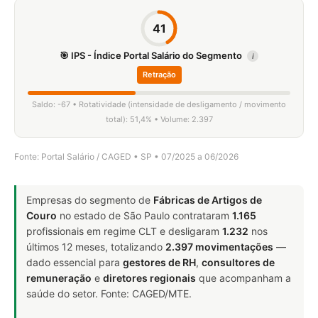
41
🎯 IPS - Índice Portal Salário do Segmento
i
Retração
Saldo: -67 • Rotatividade (intensidade de desligamento / movimento
total): 51,4% • Volume: 2.397
Fonte: Portal Salário / CAGED • SP • 07/2025 a 06/2026
Empresas do segmento de
Fábricas de Artigos de
Couro
no estado de São Paulo contrataram
1.165
profissionais em regime CLT e desligaram
1.232
nos
últimos 12 meses, totalizando
2.397 movimentações
—
dado essencial para
gestores de RH
,
consultores de
remuneração
e
diretores regionais
que acompanham a
saúde do setor. Fonte: CAGED/MTE.