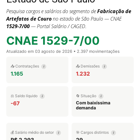
Pesquisa cargos e salários do segmento de
Fabricação de
Artefatos de Couro
no estado de São Paulo — CNAE
1529-7/00
— Portal Salário / CAGED.
CNAE 1529-7/00
Atualizado em
03 agosto de 2026
• 2.397 movimentações
📥 Contratações
📤 Demissões
i
i
1.165
1.232
⚖️ Saldo líquido
🔄 Situação
i
i
Com baixíssima
-67
demanda
💰 Salário médio do setor
🎯 Cargos distintos
i
i