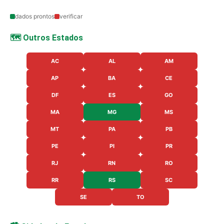
dados prontos
verificar
🗺️ Outros Estados
AC
AL
AM
AP
BA
CE
DF
ES
GO
MA
MG
MS
MT
PA
PB
PE
PI
PR
RJ
RN
RO
RR
RS
SC
SE
TO