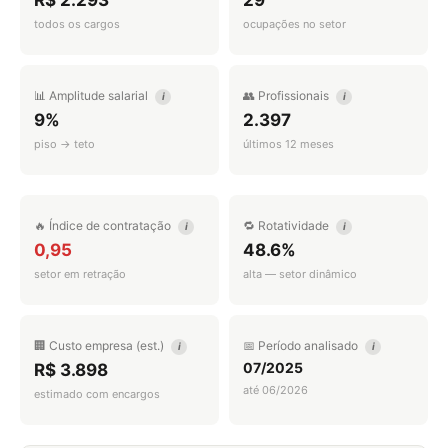
R$ 2.293
29
todos os cargos
ocupações no setor
📊 Amplitude salarial
👥 Profissionais
i
i
9%
2.397
piso → teto
últimos 12 meses
🔥 Índice de contratação
🔁 Rotatividade
i
i
0,95
48.6%
setor em retração
alta — setor dinâmico
🏢 Custo empresa (est.)
📅 Período analisado
i
i
07/2025
R$ 3.898
até 06/2026
estimado com encargos