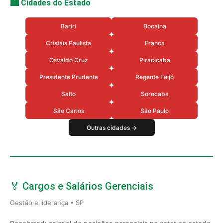
🏙️ Cidades do Estado
Bariri
Bocaina
Cristais Paulista
Franca
Osvaldo Cruz
Piracicaba
Presidente Prudente
Regente Feijó
Salto
Sorocaba
São Carlos
São Paulo
Outras cidades →
🏅 Cargos e Salários Gerenciais
Gestão e liderança • SP