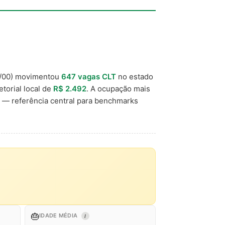
/00) movimentou
647 vagas CLT
no estado
etorial local de
R$ 2.492
. A ocupação mais
— referência central para benchmarks
🎂
IDADE MÉDIA
I