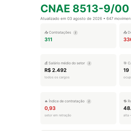
CNAE 8513-9/00
Atualizado em
03 agosto de 2026
• 647 movimen
📥 Contratações
📤 D
i
311
33
💰 Salário médio do setor
🎯 C
i
R$ 2.492
19
todos os cargos
ocup
🔥 Índice de contratação
🔁 R
i
0,93
48
setor em retração
alta