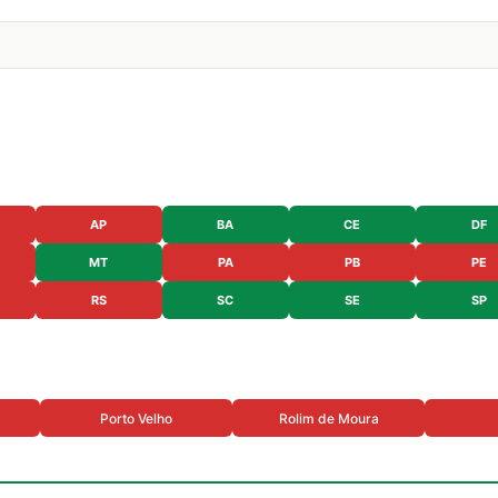
AP
BA
CE
DF
MT
PA
PB
PE
RS
SC
SE
SP
Porto Velho
Rolim de Moura