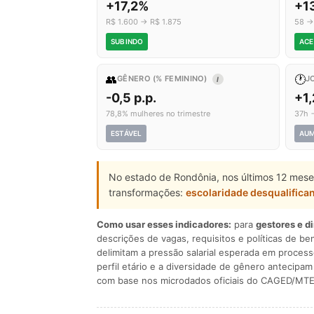
+17,2%
+1
R$ 1.600 → R$ 1.875
58 →
SUBINDO
ACE
👥
🕐
GÊNERO (% FEMININO)
J
I
-0,5 p.p.
+1
78,8% mulheres no trimestre
37h 
ESTÁVEL
AU
No estado de Rondônia, nos últimos 12 mese
transformações:
escolaridade desqualifica
Como usar esses indicadores:
para
gestores e d
descrições de vagas, requisitos e políticas de be
delimitam a pressão salarial esperada em process
perfil etário e a diversidade de gênero antecip
com base nos microdados oficiais do CAGED/MTE