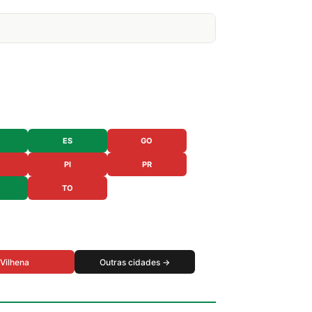
ES
GO
PI
PR
TO
Vilhena
Outras cidades →