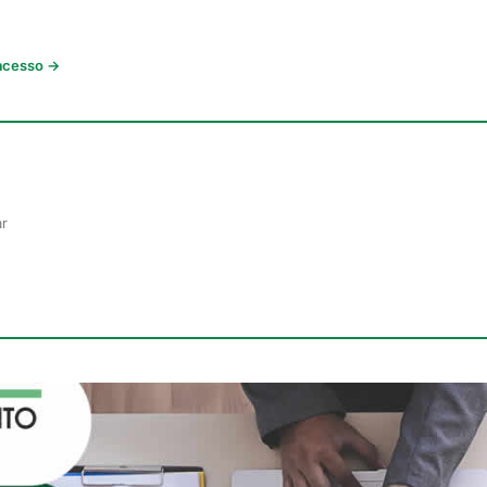
 acesso →
ar