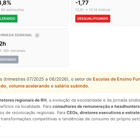
3,8%
-1,77
 66 admissões
13,91 → 12,14 (índice)
LERANDO
DESQUALIFICANDO
ORNADA SEMANAL
I
,2h
→ 38h semanais
MENTANDO
s (trimestres 07/2025 a 06/2026), o setor de
Escolas de Ensino Fu
ndo
,
volume acelerando
e
salário subindo
.
iretores regionais de RH
, a evolução da escolaridade e da jornada sina
nefícios na localidade. Para
consultores de remuneração e headhunters
os de recolocação regionais. Para
CEOs, diretores executivos e estrat
am transformações competitivas e tendências de consumo do próprio seto
.