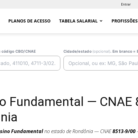
Entrar
PLANOS DE ACESSO
TABELA SALARIAL
PROFISSÕES
ou código CBO/CNAE
Cidade/estado
(opcional)
. Em branco = 
no Fundamental — CNAE 
nia
sino Fundamental
no estado de Rondônia — CNAE
8513-9/00
—