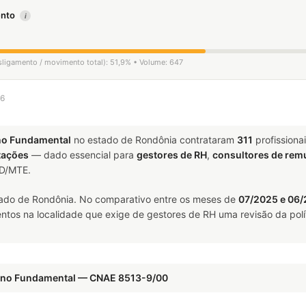
mento
i
esligamento / movimento total): 51,9% • Volume: 647
26
no Fundamental
no estado de Rondônia contrataram
311
profissiona
tações
— dado essencial para
gestores de RH
,
consultores de re
ED/MTE.
ado de Rondônia. No comparativo entre os meses de
07/2025 e 06
ntos na localidade que exige de gestores de RH uma revisão da polí
sino Fundamental — CNAE 8513-9/00