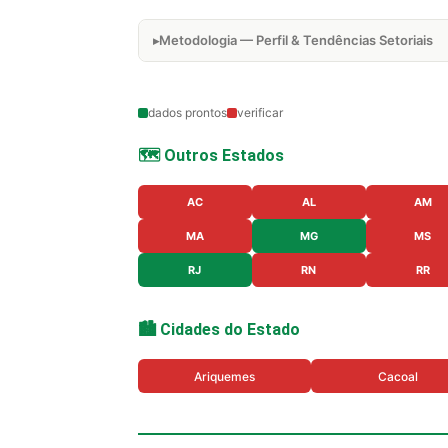
Metodologia — Perfil & Tendências Setoriais
dados prontos
verificar
🗺️ Outros Estados
AC
AL
AM
MA
MG
MS
RJ
RN
RR
🏙️ Cidades do Estado
Ariquemes
Cacoal