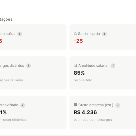
tações
emissões
⚖️ Saldo líquido
i
i
6
-25
argos distintos
📊 Amplitude salarial
i
i
85%
ações no setor
piso → teto
otatividade
🏢 Custo empresa (est.)
i
i
.1%
R$ 4.236
 — setor dinâmico
estimado com encargos