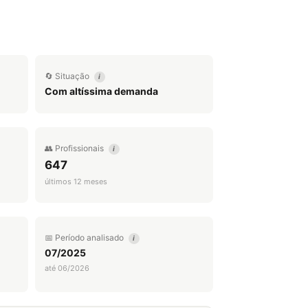
🔄 Situação
i
Com altíssima demanda
👥 Profissionais
i
647
últimos 12 meses
📅 Período analisado
i
07/2025
até 06/2026