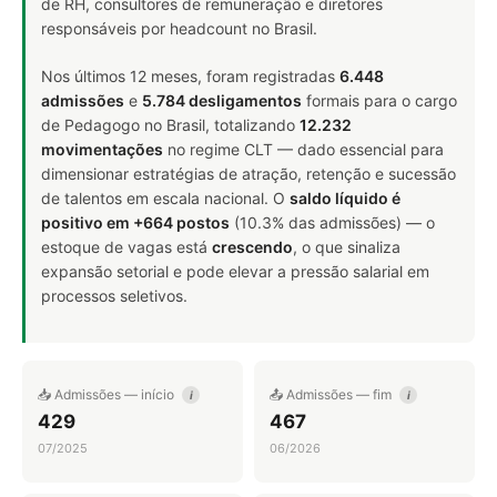
de RH, consultores de remuneração e diretores
responsáveis por headcount no Brasil.
Nos últimos 12 meses, foram registradas
6.448
admissões
e
5.784 desligamentos
formais para o cargo
de Pedagogo no Brasil, totalizando
12.232
movimentações
no regime CLT — dado essencial para
dimensionar estratégias de atração, retenção e sucessão
de talentos em escala nacional. O
saldo líquido é
positivo em +664 postos
(10.3% das admissões) — o
estoque de vagas está
crescendo
, o que sinaliza
expansão setorial e pode elevar a pressão salarial em
processos seletivos.
📥 Admissões — início
📤 Admissões — fim
i
i
429
467
07/2025
06/2026