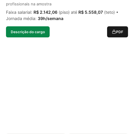
profissionais na amostra
Faixa salarial:
R$ 2.142,06
(piso) até
R$ 5.558,07
(teto) •
Jornada média:
39h/semana
Descrição do cargo
PDF