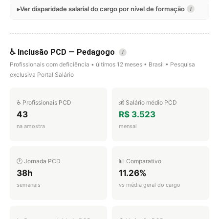
Ver disparidade salarial do cargo por nível de formação
i
♿ Inclusão PCD — Pedagogo
i
Profissionais com deficiência • últimos 12 meses • Brasil • Pesquisa
exclusiva Portal Salário
♿ Profissionais PCD
💰 Salário médio PCD
43
R$ 3.523
na amostra
mensal
🕐 Jornada PCD
📊 Comparativo
38h
11.26%
semanais
vs média geral do cargo