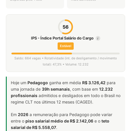
56
IPS - Índice Portal Salário do Cargo
i
Estável
Saldo: 664 vagas • Rotatividade (int. de desligamento / movimento
total): 47,3% • Volume: 12.232
Hoje um
Pedagogo
ganha em média
R$ 3.126,42
para
uma jornada de
39h semanais
, com base em
12.232
profissionais
admitidos e desligados em todo o Brasil no
regime CLT nos últimos 12 meses (CAGED).
Em
2026
a remuneração para Pedagogo pode variar
entre o
piso salarial médio de R$ 2.142,06
e o
teto
salarial de R$ 5.558,07
.