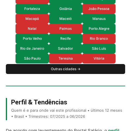
Fortaleza
Goiânia
João Pessoa
Macapá
Maceió
Manaus
Natal
Palmas
Porto Alegre
Porto Velho
Recife
Rio Branco
Rio de Janeiro
Salvador
São Luís
São Paulo
Teresina
Vitória
Outras cidades →
Perfil & Tendências
Quem é e para onde vai este profissional • últimos 12 meses
• Brasil • Trimestres: 07/2025 a 06/2026
De acordo com levantamento do Portal Salário, o
perfil