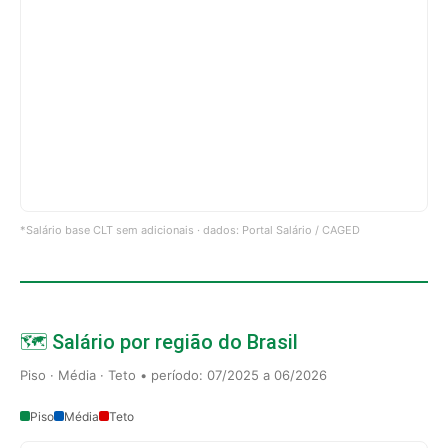
*Salário base CLT sem adicionais · dados: Portal Salário / CAGED
🗺️ Salário por região do Brasil
Piso · Média · Teto • período: 07/2025 a 06/2026
Piso
Média
Teto