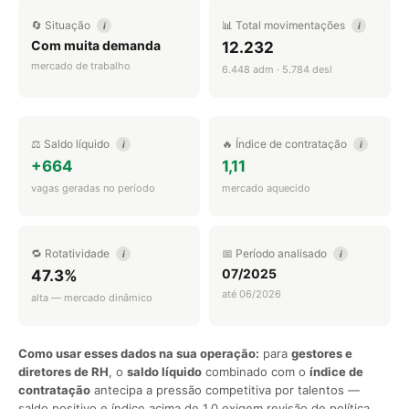
🔄 Situação
📊 Total movimentações
i
i
Com muita demanda
12.232
mercado de trabalho
6.448 adm · 5.784 desl
⚖️ Saldo líquido
🔥 Índice de contratação
i
i
+664
1,11
vagas geradas no período
mercado aquecido
🔁 Rotatividade
📅 Período analisado
i
i
07/2025
47.3%
até 06/2026
alta — mercado dinâmico
Como usar esses dados na sua operação:
para
gestores e
diretores de RH
, o
saldo líquido
combinado com o
índice de
contratação
antecipa a pressão competitiva por talentos —
saldo positivo e índice acima de 1,0 exigem revisão de política