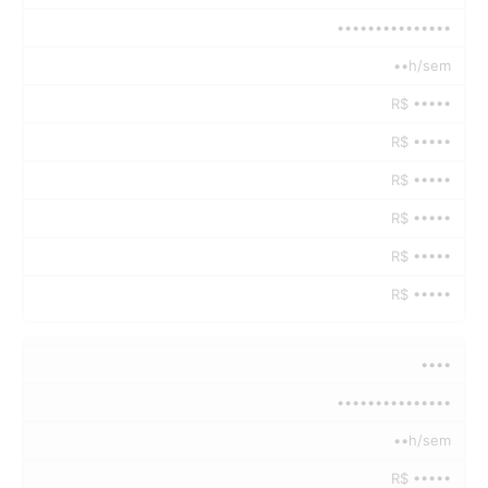
•••••••••••••••
••h/sem
R$ •••••
R$ •••••
R$ •••••
R$ •••••
R$ •••••
R$ •••••
••••
•••••••••••••••
••h/sem
R$ •••••