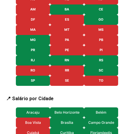
AM
BA
CE
DF
ES
GO
MA
MT
MS
MG
PA
PB
PR
PE
PI
RJ
RN
RS
RO
RR
SC
SP
SE
TO
📍 Salário por Cidade
Aracaju
Belo Horizonte
Belém
Boa Vista
Brasília
Campo Grande
Cuiabá
Curitiba
Florianópolis