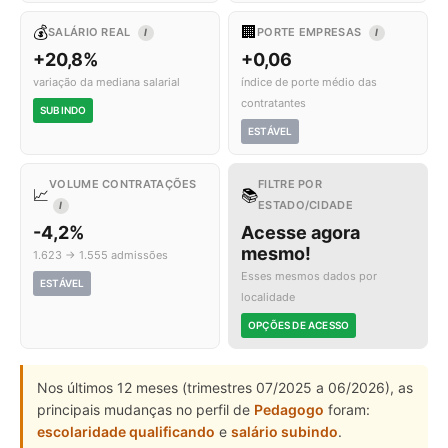
💰
🏢
SALÁRIO REAL
PORTE EMPRESAS
I
I
+20,8%
+0,06
variação da mediana salarial
índice de porte médio das
contratantes
SUBINDO
ESTÁVEL
VOLUME CONTRATAÇÕES
FILTRE POR
📈
📚
ESTADO/CIDADE
I
-4,2%
Acesse agora
mesmo!
1.623 → 1.555 admissões
Esses mesmos dados por
ESTÁVEL
localidade
OPÇÕES DE ACESSO
Nos últimos 12 meses (trimestres 07/2025 a 06/2026), as
principais mudanças no perfil de
Pedagogo
foram:
escolaridade qualificando
e
salário subindo
.