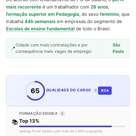
mais recorrente
é um trabalhador com
28 anos
,
formação superior em Pedagogia
, do sexo
feminino
, que
trabalha
44h semanais
em empresas do segmento de
Escolas de ensino fundamental
de todo o Brasil.
Cidade com mais contratações e por
São
consequência mais vagas de emprego:
Paulo
65
QUALIDADE DO CARGO
BOA
I
FORMAÇÃO EXIGIDA
I
Top 13%
📚
ranking Portal Salário com mais de 2.600 ocupações