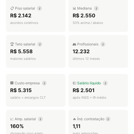
📋 Piso salarial
📊 Mediana
i
i
R$ 2.142
R$ 2.550
acordos coletivos
50% acima / abaixo
🏆 Teto salarial
👥 Profissionais
i
i
R$ 5.558
12.232
maiores salários
últimos 12 meses
🏢 Custo empresa
💵
Salário líquido
i
i
R$ 5.315
R$ 2.501
salário + encargos CLT
após INSS + IR médio
📈 Amp. salarial
🔥 Índ. contratação
i
i
160%
1,11
dispersão piso→teto
mais admissões