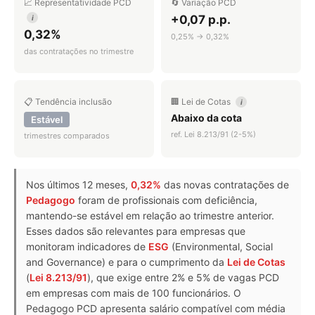
📈 Representatividade PCD
🔄 Variação PCD
+0,07 p.p.
i
0,32%
0,25% → 0,32%
das contratações no trimestre
📋 Tendência inclusão
🏢 Lei de Cotas
i
Abaixo da cota
Estável
ref. Lei 8.213/91 (2-5%)
trimestres comparados
Nos últimos 12 meses,
0,32%
das novas contratações de
Pedagogo
foram de profissionais com deficiência,
mantendo-se estável em relação ao trimestre anterior.
Esses dados são relevantes para empresas que
monitoram indicadores de
ESG
(Environmental, Social
and Governance) e para o cumprimento da
Lei de Cotas
(
Lei 8.213/91
), que exige entre 2% e 5% de vagas PCD
em empresas com mais de 100 funcionários. O
Pedagogo PCD apresenta salário compatível com média