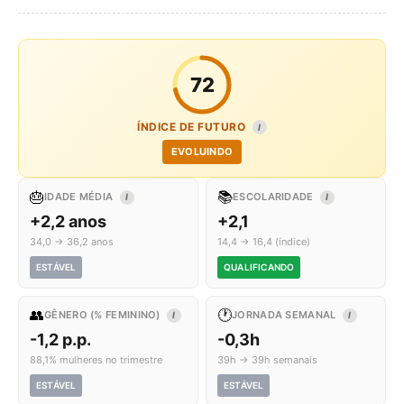
72
ÍNDICE DE FUTURO
I
EVOLUINDO
🎂
📚
IDADE MÉDIA
ESCOLARIDADE
I
I
+2,2 anos
+2,1
34,0 → 36,2 anos
14,4 → 16,4 (índice)
ESTÁVEL
QUALIFICANDO
👥
🕐
GÊNERO (% FEMININO)
JORNADA SEMANAL
I
I
-1,2 p.p.
-0,3h
88,1% mulheres no trimestre
39h → 39h semanais
ESTÁVEL
ESTÁVEL