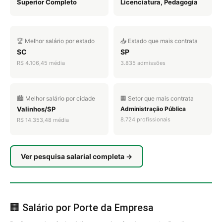
Superior Completo
Licenciatura, Pedagogia
🏆 Melhor salário por estado
📥 Estado que mais contrata
SC
SP
R$ 4.106,45 média
3.835 admissões
🏙️ Melhor salário por cidade
🏢 Setor que mais contrata
Valinhos/SP
Administração Pública
8.724 profissionais
R$ 14.353,48 média
Ver pesquisa salarial completa →
🏢 Salário por Porte da Empresa