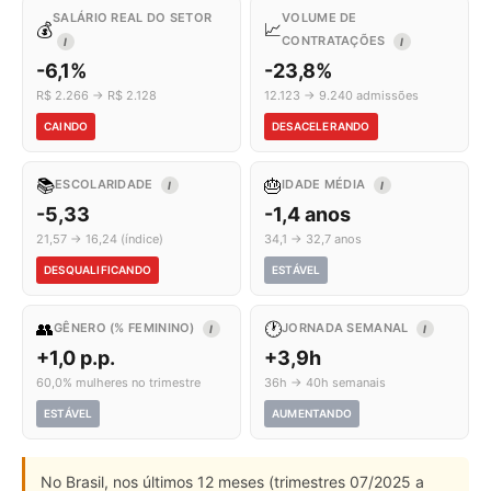
SALÁRIO REAL DO SETOR
VOLUME DE
💰
📈
CONTRATAÇÕES
I
I
-6,1%
-23,8%
R$ 2.266 → R$ 2.128
12.123 → 9.240 admissões
CAINDO
DESACELERANDO
📚
🎂
ESCOLARIDADE
IDADE MÉDIA
I
I
-5,33
-1,4 anos
21,57 → 16,24 (índice)
34,1 → 32,7 anos
DESQUALIFICANDO
ESTÁVEL
👥
🕐
GÊNERO (% FEMININO)
JORNADA SEMANAL
I
I
+1,0 p.p.
+3,9h
60,0% mulheres no trimestre
36h → 40h semanais
ESTÁVEL
AUMENTANDO
No Brasil, nos últimos 12 meses (trimestres 07/2025 a