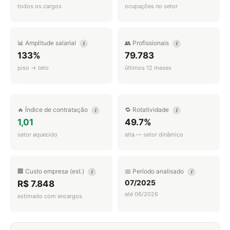
todos os cargos
ocupações no setor
📊 Amplitude salarial
👥 Profissionais
i
i
133%
79.783
piso → teto
últimos 12 meses
🔥 Índice de contratação
🔁 Rotatividade
i
i
1,01
49.7%
setor aquecido
alta — setor dinâmico
🏢 Custo empresa (est.)
📅 Período analisado
i
i
07/2025
R$ 7.848
até 06/2026
estimado com encargos