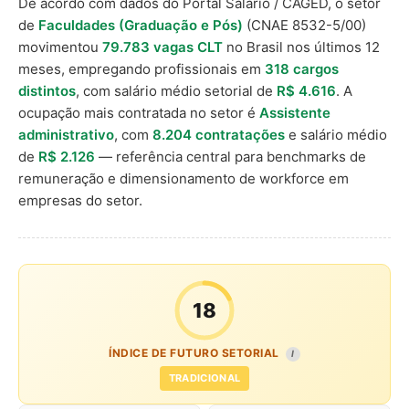
De acordo com dados do Portal Salário / CAGED, o setor
de
Faculdades (Graduação e Pós)
(CNAE 8532-5/00)
movimentou
79.783 vagas CLT
no Brasil nos últimos 12
meses, empregando profissionais em
318 cargos
distintos
, com salário médio setorial de
R$ 4.616
. A
ocupação mais contratada no setor é
Assistente
administrativo
, com
8.204 contratações
e salário médio
de
R$ 2.126
— referência central para benchmarks de
remuneração e dimensionamento de workforce em
empresas do setor.
18
ÍNDICE DE FUTURO SETORIAL
I
TRADICIONAL