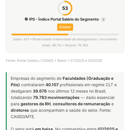
53
🎯 IPS - Índice Portal Salário do Segmento
i
Estável
Saldo: 431 • Rotatividade (intensidade de desligamento / movimento
total): 49,7% • Volume: 79.783
Fonte: Portal Salário / CAGED • Brasil • 07/2025 a 06/2026
Empresas do segmento de
Faculdades (Graduação e
Pós)
contrataram
40.107
profissionais em regime CLT e
desligaram
39.676
nos últimos 12 meses no Brasil,
totalizando
79.783 movimentações
— dado essencial
para
gestores de RH
,
consultores de remuneração
e
diretores
que acompanham a saúde do setor. Fonte:
CAGED/MTE.
O setor está
em baixa
. No comparativo entre
07/2025 e