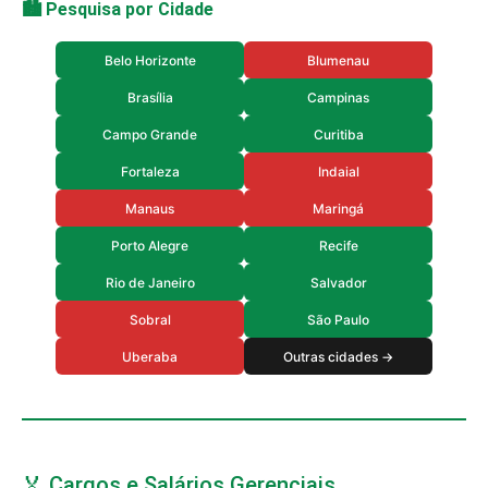
🏙️ Pesquisa por Cidade
Belo Horizonte
Blumenau
Brasília
Campinas
Campo Grande
Curitiba
Fortaleza
Indaial
Manaus
Maringá
Porto Alegre
Recife
Rio de Janeiro
Salvador
Sobral
São Paulo
Uberaba
Outras cidades →
🏅 Cargos e Salários Gerenciais