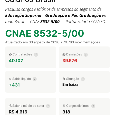
Pesquisa cargos e salários de empresas do segmento de
Educação Superior - Graduação e Pós-Graduação
em
todo Brasil — CNAE
8532-5/00
— Portal Salário / CAGED.
CNAE 8532-5/00
Atualizado em
03 agosto de 2026
• 79.783 movimentações
📥 Contratações
📤 Demissões
i
i
40.107
39.676
⚖️ Saldo líquido
🔄 Situação
i
i
Em baixa
+431
💰 Salário médio do setor
🎯 Cargos distintos
i
i
R$ 4.616
318