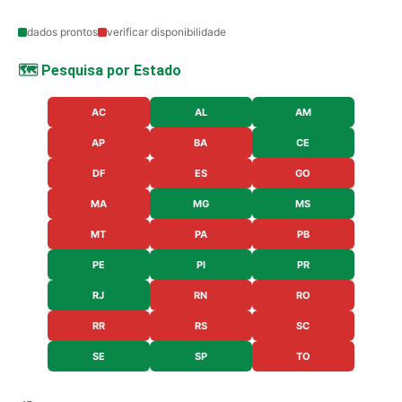
dados prontos
verificar disponibilidade
🗺️ Pesquisa por Estado
AC
AL
AM
AP
BA
CE
DF
ES
GO
MA
MG
MS
MT
PA
PB
PE
PI
PR
RJ
RN
RO
RR
RS
SC
SE
SP
TO