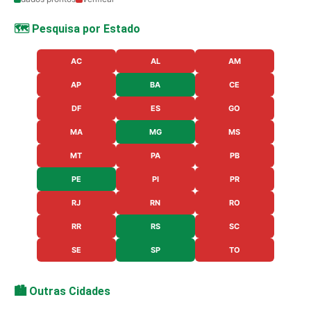
🗺️ Pesquisa por Estado
AC
AL
AM
AP
BA
CE
DF
ES
GO
MA
MG
MS
MT
PA
PB
PE
PI
PR
RJ
RN
RO
RR
RS
SC
SE
SP
TO
🏙️ Outras Cidades