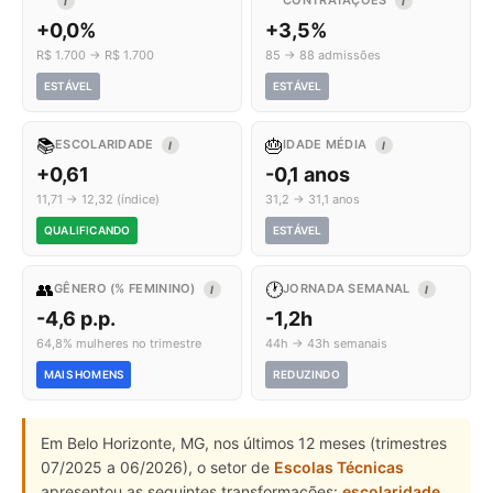
CONTRATAÇÕES
I
I
+0,0%
+3,5%
R$ 1.700 → R$ 1.700
85 → 88 admissões
ESTÁVEL
ESTÁVEL
📚
🎂
ESCOLARIDADE
IDADE MÉDIA
I
I
+0,61
-0,1 anos
11,71 → 12,32 (índice)
31,2 → 31,1 anos
QUALIFICANDO
ESTÁVEL
👥
🕐
GÊNERO (% FEMININO)
JORNADA SEMANAL
I
I
-4,6 p.p.
-1,2h
64,8% mulheres no trimestre
44h → 43h semanais
MAIS HOMENS
REDUZINDO
Em Belo Horizonte, MG, nos últimos 12 meses (trimestres
07/2025 a 06/2026), o setor de
Escolas Técnicas
apresentou as seguintes transformações:
escolaridade