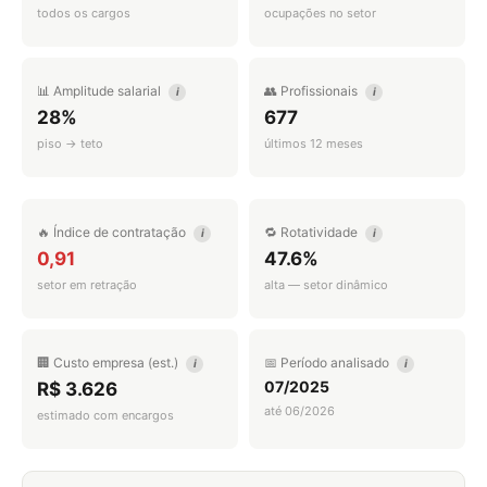
todos os cargos
ocupações no setor
📊 Amplitude salarial
👥 Profissionais
i
i
28%
677
piso → teto
últimos 12 meses
🔥 Índice de contratação
🔁 Rotatividade
i
i
0,91
47.6%
setor em retração
alta — setor dinâmico
🏢 Custo empresa (est.)
📅 Período analisado
i
i
07/2025
R$ 3.626
até 06/2026
estimado com encargos