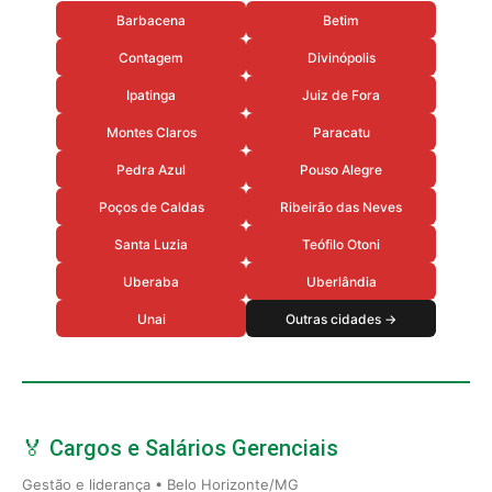
Barbacena
Betim
Contagem
Divinópolis
Ipatinga
Juiz de Fora
Montes Claros
Paracatu
Pedra Azul
Pouso Alegre
Poços de Caldas
Ribeirão das Neves
Santa Luzia
Teófilo Otoni
Uberaba
Uberlândia
Unai
Outras cidades →
🏅 Cargos e Salários Gerenciais
Gestão e liderança • Belo Horizonte/MG