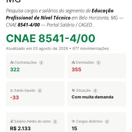
Pesquisa cargos e salários do segmento de
Educação
Profissional de Nível Técnico
em Belo Horizonte, MG —
CNAE
8541-4/00
— Portal Salário / CAGED.
CNAE 8541-4/00
Atualizado em
03 agosto de 2026
• 677 movimentações
📥 Contratações
📤 Demissões
i
i
322
355
⚖️ Saldo líquido
🔄 Situação
i
i
Com muita demanda
-33
💰 Salário médio do setor
🎯 Cargos distintos
i
i
R$ 2.133
15