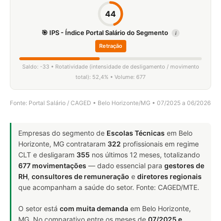
44
🎯 IPS - Índice Portal Salário do Segmento
i
Retração
Saldo: -33 • Rotatividade (intensidade de desligamento / movimento
total): 52,4% • Volume: 677
Fonte: Portal Salário / CAGED • Belo Horizonte/MG • 07/2025 a 06/2026
Empresas do segmento de
Escolas Técnicas
em Belo
Horizonte, MG contrataram
322
profissionais em regime
CLT e desligaram
355
nos últimos 12 meses, totalizando
677 movimentações
— dado essencial para
gestores de
RH
,
consultores de remuneração
e
diretores regionais
que acompanham a saúde do setor. Fonte: CAGED/MTE.
O setor está
com muita demanda
em Belo Horizonte,
MG. No comparativo entre os meses de
07/2025 e