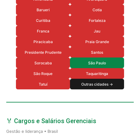
Barueri
Cotia
Curitiba
Fortaleza
Franca
Jau
Piracicaba
Praia Grande
Presidente Prudente
Santos
Sorocaba
São Paulo
São Roque
Taquaritinga
Tatuí
Outras cidades →
🏅 Cargos e Salários Gerenciais
Gestão e liderança • Brasil