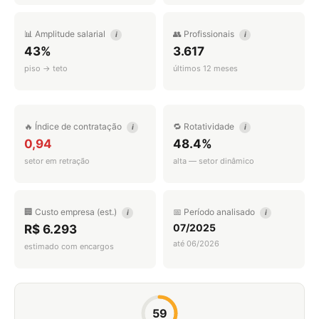
📊 Amplitude salarial
👥 Profissionais
i
i
43%
3.617
piso → teto
últimos 12 meses
🔥 Índice de contratação
🔁 Rotatividade
i
i
0,94
48.4%
setor em retração
alta — setor dinâmico
🏢 Custo empresa (est.)
📅 Período analisado
i
i
07/2025
R$ 6.293
até 06/2026
estimado com encargos
59