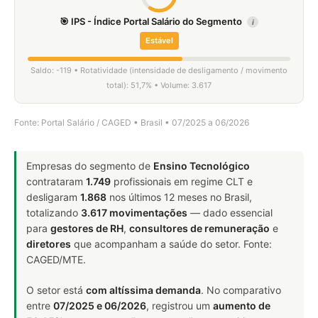
🎯 IPS - Índice Portal Salário do Segmento
i
Estável
Saldo: -119 • Rotatividade (intensidade de desligamento / movimento
total): 51,7% • Volume: 3.617
Fonte: Portal Salário / CAGED • Brasil • 07/2025 a 06/2026
Empresas do segmento de
Ensino Tecnológico
contrataram
1.749
profissionais em regime CLT e
desligaram
1.868
nos últimos 12 meses no Brasil,
totalizando
3.617 movimentações
— dado essencial
para
gestores de RH
,
consultores de remuneração
e
diretores
que acompanham a saúde do setor. Fonte:
CAGED/MTE.
O setor está
com altíssima demanda
. No comparativo
entre
07/2025 e 06/2026
, registrou um
aumento de