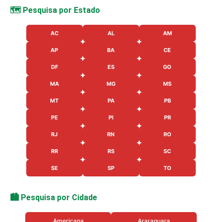
🗺️ Pesquisa por Estado
AC
AL
AM
AP
BA
CE
DF
ES
GO
MA
MG
MS
MT
PA
PB
PE
PI
PR
RJ
RN
RO
RR
RS
SC
SE
SP
TO
🏙️ Pesquisa por Cidade
Americana
Araraquara