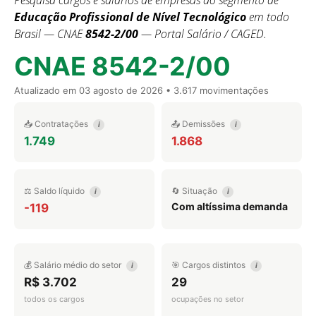
Pesquisa cargos e salários de empresas do segmento de
Educação Profissional de Nível Tecnológico
em todo
Brasil — CNAE
8542-2/00
— Portal Salário / CAGED.
CNAE 8542-2/00
Atualizado em
03 agosto de 2026
• 3.617 movimentações
📥 Contratações
📤 Demissões
i
i
1.749
1.868
⚖️ Saldo líquido
🔄 Situação
i
i
Com altíssima demanda
-119
💰 Salário médio do setor
🎯 Cargos distintos
i
i
R$ 3.702
29
todos os cargos
ocupações no setor