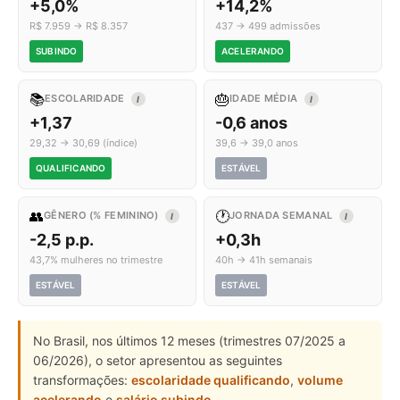
+5,0%
+14,2%
R$ 7.959 → R$ 8.357
437 → 499 admissões
SUBINDO
ACELERANDO
📚
🎂
ESCOLARIDADE
IDADE MÉDIA
I
I
+1,37
-0,6 anos
29,32 → 30,69 (índice)
39,6 → 39,0 anos
QUALIFICANDO
ESTÁVEL
👥
🕐
GÊNERO (% FEMININO)
JORNADA SEMANAL
I
I
-2,5 p.p.
+0,3h
43,7% mulheres no trimestre
40h → 41h semanais
ESTÁVEL
ESTÁVEL
No Brasil, nos últimos 12 meses (trimestres 07/2025 a
06/2026), o setor apresentou as seguintes
transformações:
escolaridade qualificando
,
volume
acelerando
e
salário subindo
.